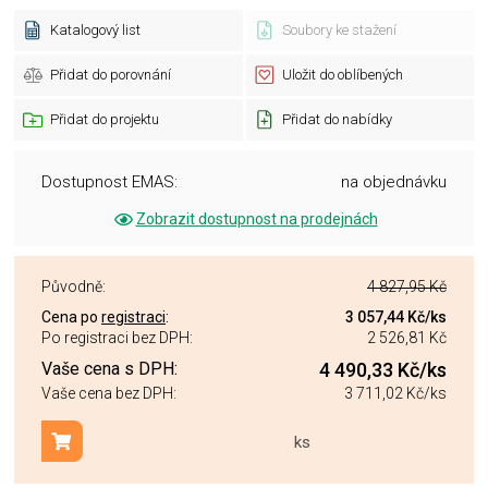
Katalogový list
Soubory ke stažení
Přidat do porovnání
Uložit do oblíbených
Přidat do projektu
Přidat do nabídky
Dostupnost EMAS:
na objednávku
Zobrazit dostupnost na prodejnách
Původně:
4 827,95 Kč
Cena po
registraci
:
3 057,44 Kč
/ks
Po registraci bez DPH:
2 526,81 Kč
Vaše cena s DPH:
4 490,33 Kč
/ks
Vaše cena bez DPH:
3 711,02 Kč
/ks
ks
Přidat do košíku