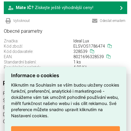
Máte IČ?
Získejte ještě výhodnější ceny!
Vytisknout
Odeslat emailem
Obecné parametry
Značka:
Ideal Lux
Kód zboží:
ELSVOS1786474
Kód dodavatele:
328539
EAN:
8021696328539
Standardní balení:
1 ks
Recyklační poplatek:
4,00 Kč
Informace o cookies
PUNTO AP D24 COFFEE
Kliknutím na Souhlasím se vším budou uloženy cookies
funkční, preferenční, analytické i marketingové -
PUNTO AP D24 COFFEE najdete v kategoriích Svítidla,
dokážeme vám tak umožnit pohodlné používání webu,
Svítidla, světelné zdroje a LED osvětlení, výrobce Ideal Lux,
měřit funkčnost našeho webu i vás cílit reklamou. Své
EAN 8021696328539, kód dodavatele 328539. PUNTO AP
preference můžete snadno upravit kliknutím na
D24 COFFEE nabízíme od 1 ks. Kód EMAS PUNTO AP D24
Nastavení cookies.
COFFEE je ELSVOS1786474.