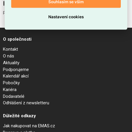
Souhlasím se vším
Interní název produktu
PUNTO AP D24 COFFEE
Nastavení cookies
O společnosti
Kontakt
O nás
Aktuality
Podporujeme
Kalendář akcí
Pobočky
Kariéra
Dodavatelé
Odhlášení z newsletteru
Důležité odkazy
Jak nakupovat na EMAS.cz