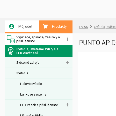
Můj účet
Produkty
EMAS
Svítidla, světe
Vypínače, spínače, zásuvky a
příslušenství
PUNTO AP D
Svítidla, světelné zdroje a
LED osvětlení
Světelné zdroje
Svítidla
Halové svítidlo
Lankové systémy
LED Pásek a příslušenství
Lištové svítidlo