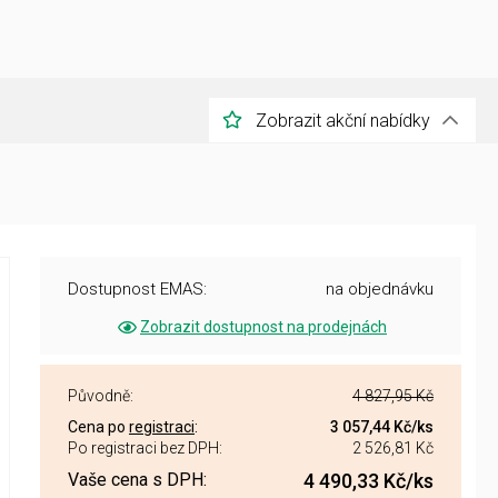
Zobrazit akční nabídky
Dostupnost EMAS:
na objednávku
Zobrazit dostupnost na prodejnách
Původně:
4 827,95 Kč
Cena po
registraci
:
3 057,44 Kč
/ks
Po registraci bez DPH:
2 526,81 Kč
Vaše cena s DPH:
4 490,33 Kč
/ks