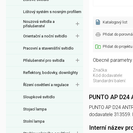
Lištový systém s nosným profilem
Nouzová svítidla a
Katalogový list
příslušenství
Přidat do porovná
Orientační a noční svítidlo
Přidat do projektu
Pracovní a stavenišťní svítidlo
Obecné parametry
Příslušenství pro svítidla
Značka:
Reflektory, bodovky, downlighty
Kód dodavatele:
Standardní balení:
Řízení osvětlení a regulace
PUNTO AP D24
Sloupkové svítidlo
PUNTO AP D24 ANTRACI
Stojací lampa
dodavatele 313559.
Stolní lampa
Interní název pr