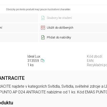
Obrázky pro tento produkt mají pouze ilustrativní charakter.
Soubory ke stažení
ní
Uložit do oblíbených
Přidat do nabídky
Ideal Lux
Kód zboží:
313559
EAN:
1 ks
Recyklační po
 ANTRACITE
TE najdete v kategoriích Svítidla, Svítidla, světelné zdroje a
 PUNTO AP D24 ANTRACITE nabízíme od 1 ks. Kód EMAS PUNT
oduktu