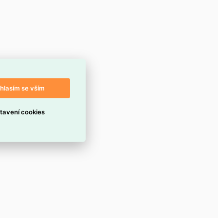
hlasím se vším
tavení cookies