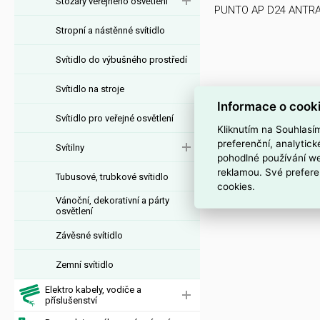
Stožáry veřejného osvětlení
PUNTO AP D24 ANTRA
Stropní a nástěnné svítidlo
Svítidlo do výbušného prostředí
Svítidlo na stroje
Informace o cook
Svítidlo pro veřejné osvětlení
Kliknutím na Souhlasí
preferenční, analytic
Svítilny
pohodlné používání we
reklamou. Své prefere
Tubusové, trubkové svítidlo
cookies.
Vánoční, dekorativní a párty
osvětlení
Závěsné svítidlo
Zemní svítidlo
Elektro kabely, vodiče a
příslušenství