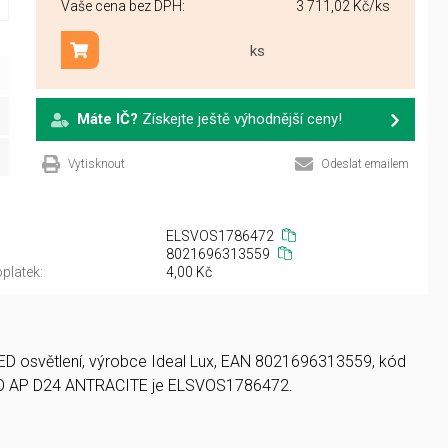
Vaše cena bez DPH:
3 711,02 Kč
/ks
ks
Přidat do košíku
Máte IČ?
Získejte ještě výhodnější ceny!
Vytisknout
Odeslat emailem
ELSVOS1786472
8021696313559
platek:
4,00 Kč
 LED osvětlení, výrobce Ideal Lux, EAN 8021696313559, kód
O AP D24 ANTRACITE je ELSVOS1786472.