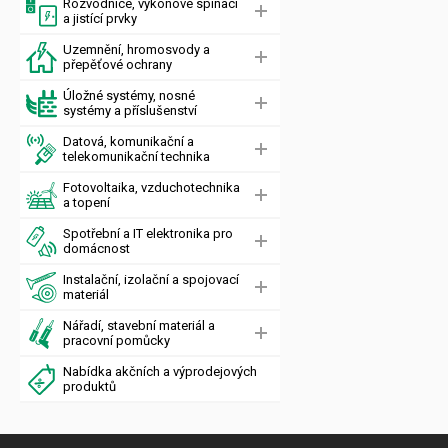
Rozvodnice, výkonové spínací
a jistící prvky
Uzemnění, hromosvody a
přepěťové ochrany
Úložné systémy, nosné
systémy a příslušenství
Datová, komunikační a
telekomunikační technika
Fotovoltaika, vzduchotechnika
a topení
Spotřební a IT elektronika pro
domácnost
Instalační, izolační a spojovací
materiál
Nářadí, stavební materiál a
pracovní pomůcky
Nabídka akčních a výprodejových
produktů