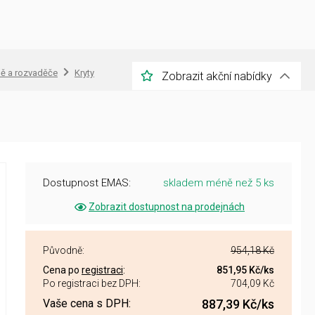
íně a rozvaděče
Kryty
Zobrazit akční nabídky
Dostupnost EMAS:
skladem méně než 5 ks
Zobrazit dostupnost na prodejnách
Původně:
954,18 Kč
Cena po
registraci
:
851,95 Kč
/ks
Po registraci bez DPH:
704,09 Kč
Vaše cena s DPH:
887,39 Kč
/ks