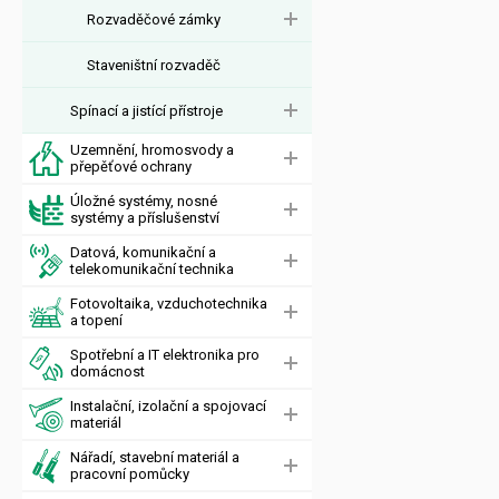
Rozvaděčové zámky
Staveništní rozvaděč
Spínací a jistící přístroje
Uzemnění, hromosvody a
přepěťové ochrany
Úložné systémy, nosné
systémy a příslušenství
Datová, komunikační a
telekomunikační technika
Fotovoltaika, vzduchotechnika
a topení
Spotřební a IT elektronika pro
domácnost
Instalační, izolační a spojovací
materiál
Nářadí, stavební materiál a
pracovní pomůcky