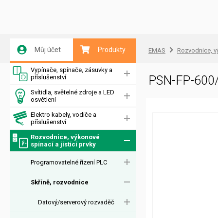
Můj účet
Produkty
EMAS
Rozvodnice, vý
Vypínače, spínače, zásuvky a
příslušenství
PSN-FP-600/4
Svítidla, světelné zdroje a LED
osvětlení
Elektro kabely, vodiče a
příslušenství
Rozvodnice, výkonové
spínací a jistící prvky
Programovatelné řízení PLC
Skříně, rozvodnice
Datový/serverový rozvaděč