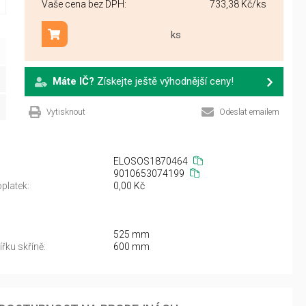
Vaše cena bez DPH:
733,38 Kč
/ks
ks
Přidat do košíku
Máte IČ?
Získejte ještě výhodnější ceny!
Vytisknout
Odeslat emailem
ELOSOS1870464
9010653074199
platek:
0,00 Kč
525 mm
řku skříně:
600 mm