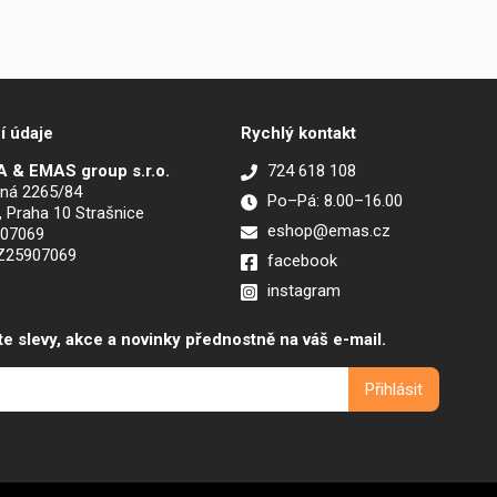
í údaje
Rychlý kontakt
 & EMAS group s.r.o.
724 618 108
ná 2265/84
Po–Pá: 8.00–16.00
, Praha 10 Strašnice
eshop@emas.cz
907069
CZ25907069
facebook
instagram
te slevy, akce a novinky přednostně na váš e-mail.