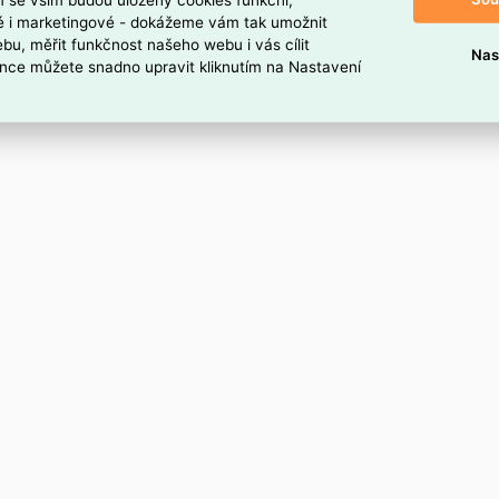
P, bez výřezu, plechová, šedá, V=400, skříň Š=600
ké i marketingové - dokážeme vám tak umožnit
bu, měřit funkčnost našeho webu i vás cílit
Nas
nce můžete snadno upravit kliknutím na Nastavení