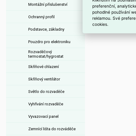
Krycí deska ProfiSNA
Montážní příslušenství
preferenční, analytic
pohodlné používání we
Ochranný profil
reklamou. Své prefere
cookies.
Podstavce, základny
Pouzdro pro elektroniku
Rozvaděčový
termostat/hygrostat
Skříňové chlazení
Skříňový ventilátor
Světlo do rozvaděče
Vyhřívání rozvaděče
Vyvazovací panel
Zemnící lišta do rozváděče