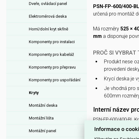
Dveře, ovládací panel
PSN-FP-600/400-B
určená pro montáž d
Elektroměrová deska
Má rozměry
525 × 
Horní/dolní kryt skříně
mm
a disponuje po
Komponenty pro instalaci
PROČ SI VYBRAT 
Komponenty pro kabeláž
Produkt nese o
Komponenty pro přepravu
provedení desky
Krycí deska je 
Komponenty pro uspořádání
Je vhodná pro s
Kryty
600mm rozměry
Montážní deska
Interní název pr
Montážní lišta
PSN-FP-600/400-BL Kr
Informace o cook
Montážní panel
Podrobný popis
Kliknutím na Souhlasí