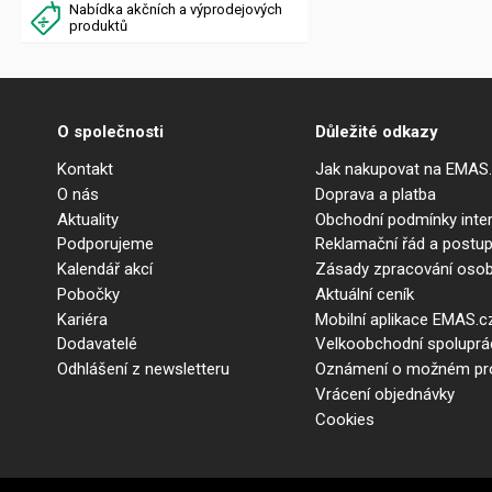
Nabídka akčních a výprodejových
produktů
O společnosti
Důležité odkazy
Kontakt
Jak nakupovat na EMAS
O nás
Doprava a platba
Aktuality
Obchodní podmínky int
Podporujeme
Reklamační řád a postup
Kalendář akcí
Zásady zpracování osob
Pobočky
Aktuální ceník
Kariéra
Mobilní aplikace EMAS.c
Dodavatelé
Velkoobchodní spolupr
Odhlášení z newsletteru
Oznámení o možném prot
Vrácení objednávky
Cookies