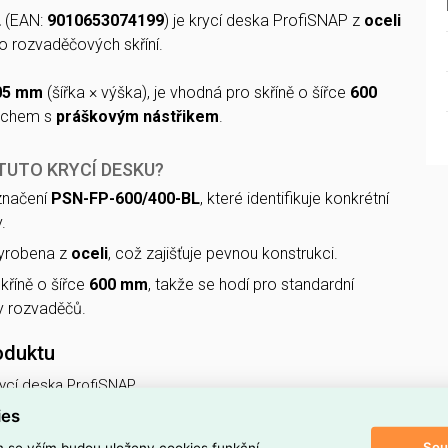
L
(EAN:
9010653074199
) je krycí deska ProfiSNAP z
oceli
o rozvaděčových skříní.
405 mm
(šířka × výška), je vhodná pro skříně o šířce
600
vrchem s
práškovým nástřikem
.
TUTO KRYCÍ DESKU?
značení
PSN-FP-600/400-BL
, které identifikuje konkrétní
.
vyrobena z
oceli
, což zajišťuje pevnou konstrukci.
kříně o šířce
600 mm
, takže se hodí pro standardní
 rozvaděčů.
oduktu
ycí deska ProfiSNAP,
ies
 produktu
Sou
m se vším budou uloženy cookies funkční,