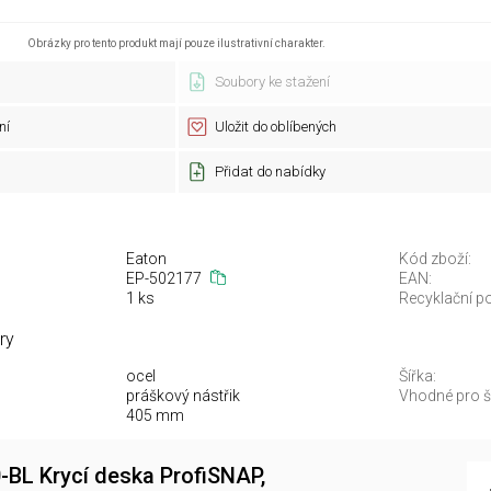
Obrázky pro tento produkt mají pouze ilustrativní charakter.
Soubory ke stažení
ní
Uložit do oblíbených
Přidat do nabídky
Eaton
Kód zboží:
EP-502177
EAN:
1 ks
Recyklační po
ry
ocel
Šířka:
práškový nástřik
Vhodné pro ší
405 mm
BL Krycí deska ProfiSNAP,