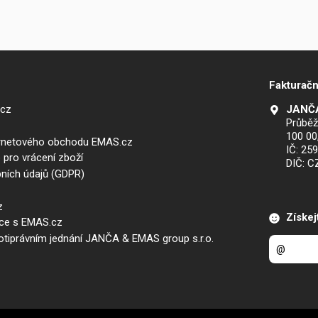
Fakturačn
.cz
JANČA
Průběž
100 00
ernetového obchodu EMAS.cz
IČ: 25
 pro vrácení zboží
DIČ: 
ních údajů (GDPR)
z
Získej
áce s EMAS.cz
iprávním jednání JANČA & EMAS group s.r.o.