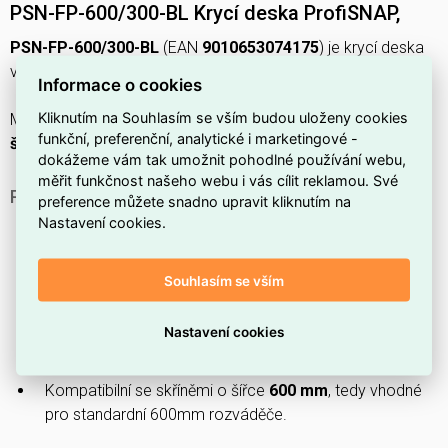
PSN-FP-600/300-BL Krycí deska ProfiSNAP,
PSN-FP-600/300-BL
(EAN
9010653074175
) je krycí deska
vyrobená z
oceli
, určená pro skříně se šířkou
600 mm
.
Informace o cookies
Kliknutím na Souhlasím se vším budou uloženy cookies
Má
práškový nástřik
povrchu a rozměry
výška 305 mm
,
funkční, preferenční, analytické i marketingové -
šířka 525 mm
.
dokážeme vám tak umožnit pohodlné používání webu,
měřit funkčnost našeho webu i vás cílit reklamou. Své
PROČ SI VYBRAT TUTO KRYCÍ DESKU?
preference můžete snadno upravit kliknutím na
Nastavení cookies.
Modelové označení
PSN-FP-600/300-BL
usnadňuje
identifikaci konkrétní varianty.
Patří do řady
ProfiSNAP
, která je určena pro krycí
Souhlasím se vším
desky do rozvaděčů.
Nastavení cookies
Vyrobeno z
oceli
, což poskytuje pevnost a odolnost
vůči mechanickému namáhání.
Kompatibilní se skříněmi o šířce
600 mm
, tedy vhodné
pro standardní 600mm rozváděče.