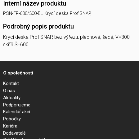
Interní název produktu
PSN-FP-600/300-BL Krycí deska ProfiSNAP,
Podrobný popis produktu
Krycí deska ProfiSNAP, bez výřezu, plechová, šedá, V=300,
skříň Š=600
O společnosti
Kontakt
O nás
Aktuality
Podporujeme
Kalendář akcí
Pobočky
Kariéra
Dodavatelé