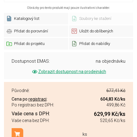
Obrázky pro tento produkt mají pouze ilustrativní charakter.
Katalogový list
Soubory ke stažení
Přidat do porovnání
Uložit do oblíbených
Přidat do projektu
Přidat do nabídky
Dostupnost EMAS:
na objednávku
Zobrazit dostupnost na prodejnách
Původně:
677,41 Kč
Cena po
registraci
:
604,83 Kč
/ks
Po registraci bez DPH:
499,86 Kč
Vaše cena s DPH:
629,99 Kč
/ks
Vaše cena bez DPH:
520,65 Kč
/ks
ks
Přidat do košíku