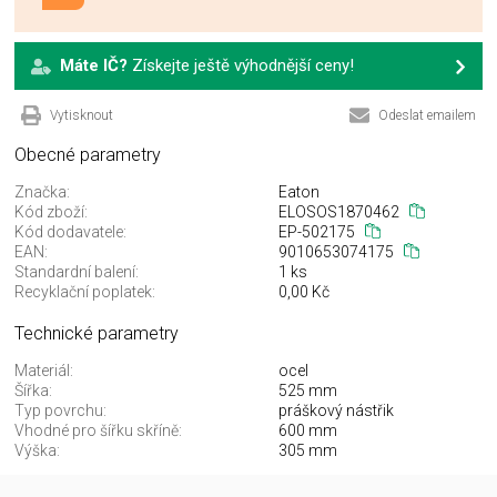
Máte IČ?
Získejte ještě výhodnější ceny!
Vytisknout
Odeslat emailem
Obecné parametry
Značka:
Eaton
Kód zboží:
ELOSOS1870462
Kód dodavatele:
EP-502175
EAN:
9010653074175
Standardní balení:
1 ks
Recyklační poplatek:
0,00 Kč
Technické parametry
Materiál:
ocel
Šířka:
525 mm
Typ povrchu:
práškový nástřik
Vhodné pro šířku skříně:
600 mm
Výška:
305 mm