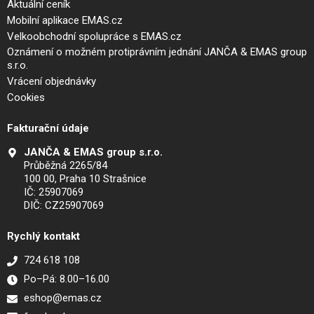
Aktuální ceník
Mobilní aplikace EMAS.cz
Velkoobchodní spolupráce s EMAS.cz
Oznámení o možném protiprávním jednání JANČA & EMAS group
s.r.o.
Vrácení objednávky
Cookies
Fakturační údaje
JANČA & EMAS group s.r.o.
Průběžná 2265/84
100 00, Praha 10 Strašnice
IČ: 25907069
DIČ: CZ25907069
Rychlý kontakt
724 618 108
Po–Pá: 8.00–16.00
eshop@emas.cz