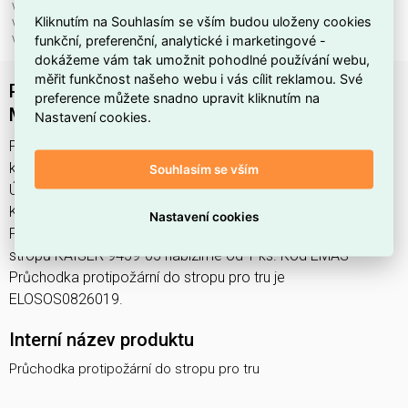
Vnější průměr:
82 mm
Kliknutím na Souhlasím se vším budou uloženy cookies
Vnější výška:
174 mm
funkční, preferenční, analytické i marketingové -
Vnitřní průměr:
40 mm
dokážeme vám tak umožnit pohodlné používání webu,
měřit funkčnost našeho webu i vás cílit reklamou. Své
Průchodka protipožární do stropu pro trubku
preference můžete snadno upravit kliknutím na
M40 do dutých stropů KAISER 9459-05
Nastavení cookies.
Průchodka protipožární do stropu pro tru najdete v
kategoriích Systém požární ochrany, Protipožární izolace,
Souhlasím se vším
Úložné systémy, nosné systémy a příslušenství, výrobce
Kaiser, EAN 4013456544697, kód dodavatele KA-9459-05.
Nastavení cookies
Průchodka protipožární do stropu pro trubku M40 do dutých
stropů KAISER 9459-05 nabízíme od 1 ks. Kód EMAS
Průchodka protipožární do stropu pro tru je
ELOSOS0826019.
Interní název produktu
Průchodka protipožární do stropu pro tru