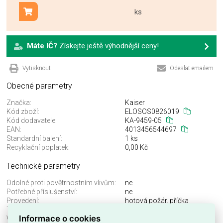
ks
Přidat do košíku
Máte IČ?
Získejte ještě výhodnější ceny!
Vytisknout
Odeslat emailem
Obecné parametry
Značka:
Kaiser
Kód zboží:
ELOSOS0826019
Kód dodavatele:
KA-9459-05
EAN:
4013456544697
Standardní balení:
1 ks
Recyklační poplatek:
0,00 Kč
Technické parametry
Odolné proti povětrnostním vlivům:
ne
Potřebné příslušenství:
ne
Provedení:
hotová požár. příčka
Tvar:
kruh
Informace o cookies
Vhodné pro max. průměr kabelu:
21 mm