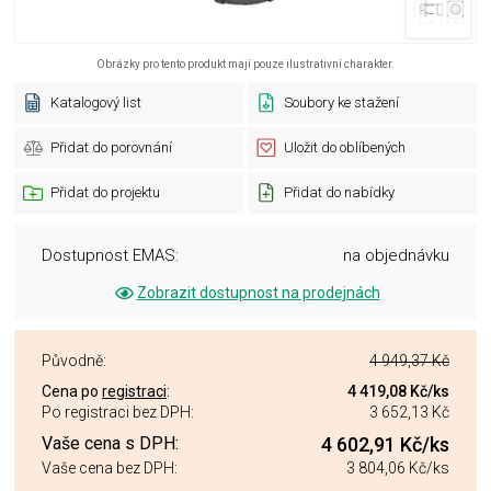
Obrázky pro tento produkt mají pouze ilustrativní charakter.
Katalogový list
Soubory ke stažení
Přidat do porovnání
Uložit do oblíbených
Přidat do projektu
Přidat do nabídky
Dostupnost EMAS:
na objednávku
Zobrazit dostupnost na prodejnách
Původně:
4 949,37 Kč
Cena po
registraci
:
4 419,08 Kč
/ks
Po registraci bez DPH:
3 652,13 Kč
Vaše cena s DPH:
4 602,91 Kč
/ks
Vaše cena bez DPH:
3 804,06 Kč
/ks