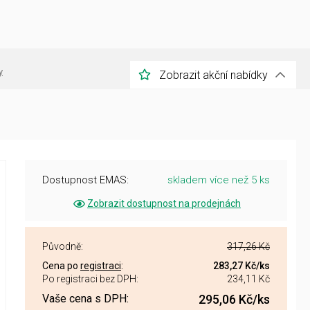
y
Zobrazit akční nabídky
Dostupnost EMAS:
skladem více než 5 ks
Zobrazit dostupnost na prodejnách
Původně:
317,26 Kč
Cena po
registraci
:
283,27 Kč
/ks
Po registraci bez DPH:
234,11 Kč
Vaše cena s DPH:
295,06 Kč
/ks