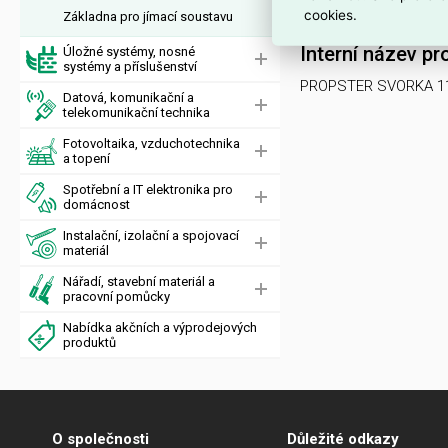
2050000818325
.
cookies.
Základna pro jímací soustavu
Interní název pr
Úložné systémy, nosné
systémy a příslušenství
PROPSTER SVORKA 11
Datová, komunikační a
telekomunikační technika
Fotovoltaika, vzduchotechnika
a topení
Spotřební a IT elektronika pro
domácnost
Instalační, izolační a spojovací
materiál
Nářadí, stavební materiál a
pracovní pomůcky
Nabídka akčních a výprodejových
produktů
O společnosti
Důležité odkazy