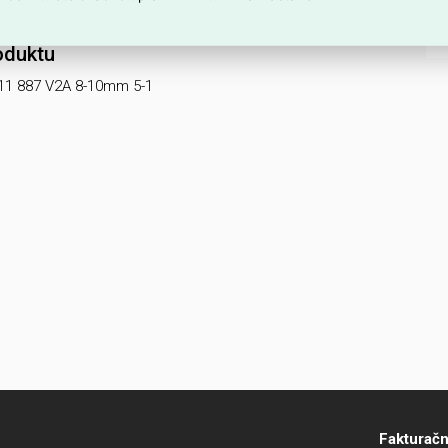
oduktu
1 887 V2A 8-10mm 5-1
Fakturačn