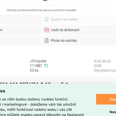
Obrázky pro tento produkt mají pouze ilustrativní charakter.
Soubory ke stažení
ní
Uložit do oblíbených
Přidat do nabídky
J.Pröpster
Kód zboží:
111887
EAN:
25 ks
Recyklační po
KA 111 887 V2A 8-10mm 5-1
ies
111 887 V2A 8-10mm 5-1
je nerezová svorka určená
Sou
m se vším budou uloženy cookies funkční,
 nebo trubek o průměru
8–10 mm
.
ké i marketingové - dokážeme vám tak umožnit
bu, měřit funkčnost našeho webu i vás cílit
e odolnost proti korozi a identifikační kód produktu je
EAN
Nas
nce můžete snadno upravit kliknutím na Nastavení