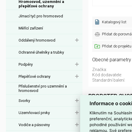
Hromosvod, uzemnění a
přepěťové ochrany
Jímací tyč pro hromosvod
Katalogový list
Měřící zařízení
Přidat do porovná
Oddálený hromosvod
Přidat do projektu
Ochranné úhelníky a trubky
Obecné parametry
Podpěry
Značka:
Kód dodavatele:
Přepěťové ochrany
Standardní balení:
Příslušenství pro uzemnění a
hromosvod
PROPSTER SVOR
Svorky
Informace o cook
PROPSTER SVORKA 
Uzemňovací prvky
Kliknutím na Souhlasí
pro upevnění kabelů
preferenční, analytic
pohodlné používání we
Vodiče a pásoviny
Materiál
V2A
zajišťuj
reklamou. Své prefere