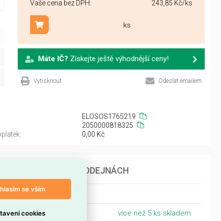
Vaše cena bez DPH:
243,85 Kč
/ks
ks
Přidat do košíku
Máte IČ?
Získejte ještě výhodnější ceny!
Vytisknout
Odeslat emailem
ELOSOS1765219
2050000818325
platek:
0,00 Kč
DOSTUPNOST NA PRODEJNÁCH
hlasím se vším
Čechy
Nymburk
více než 5 ks skladem
tavení cookies