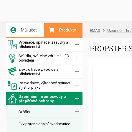
Můj účet
Produkty
EMAS
Uzemnění, hr
Vypínače, spínače, zásuvky a
příslušenství
PROPSTER S
Svítidla, světelné zdroje a LED
osvětlení
Elektro kabely, vodiče a
příslušenství
Rozvodnice, výkonové spínací
a jistící prvky
Uzemnění, hromosvody a
přepěťové ochrany
Držáky
Ekvipotencionální svorkovnice