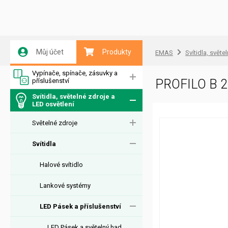
Můj účet
Produkty
EMAS
Svítidla, světe
Vypínače, spínače, zásuvky a
příslušenství
PROFILO B 2M
Svítidla, světelné zdroje a
LED osvětlení
Světelné zdroje
Svítidla
Halové svítidlo
Lankové systémy
LED Pásek a příslušenství
LED Pásek a světelný had