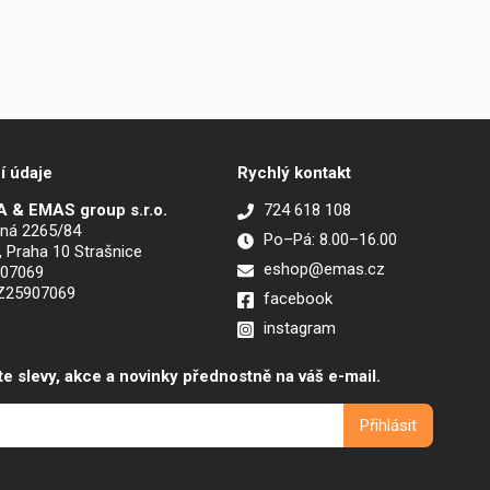
í údaje
Rychlý kontakt
 & EMAS group s.r.o.
724 618 108
ná 2265/84
Po–Pá: 8.00–16.00
, Praha 10 Strašnice
eshop@emas.cz
907069
CZ25907069
facebook
instagram
te slevy, akce a novinky přednostně na váš e-mail.