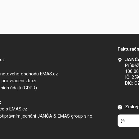
Fakturačn
.cz
JANČA
Průběž
100 00
ernetového obchodu EMAS.cz
IČ: 25
 pro vrácení zboží
DIČ: 
ních údajů (GDPR)
z
Získej
áce s EMAS.cz
iprávním jednání JANČA & EMAS group s.r.o.