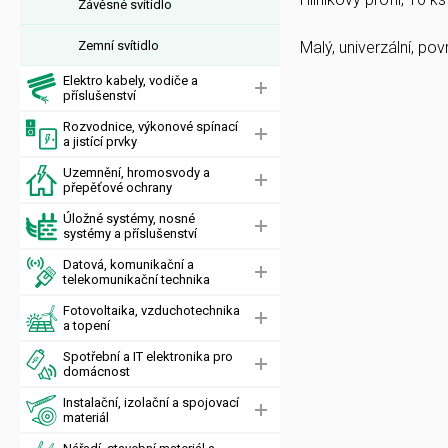
Závěsné svítidlo
Zemní svítidlo
Malý, univerzální, po
Elektro kabely, vodiče a
příslušenství
Rozvodnice, výkonové spínací
a jistící prvky
Uzemnění, hromosvody a
přepěťové ochrany
Úložné systémy, nosné
systémy a příslušenství
Datová, komunikační a
telekomunikační technika
Fotovoltaika, vzduchotechnika
a topení
Spotřební a IT elektronika pro
domácnost
Instalační, izolační a spojovací
materiál