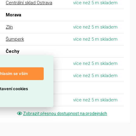
Centrální sklad Ostrava
více než 5 m skladem
Morava
Zlín
více než 5 m skladem
Šumperk
více než 5 m skladem
Čechy
Nymburk
více než 5 m skladem
hlasím se vším
Teplice
více než 5 m skladem
Praha
tavení cookies
Praha - Strašnice
více než 5 m skladem
Zobrazit přesnou dostupnost na prodejnách