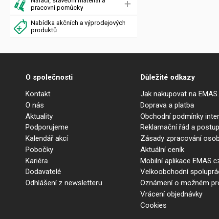
Nářadí, stavební materiál a
pracovní pomůcky
Nabídka akčních a výprodejových
produktů
O společnosti
Důležité odkazy
Kontakt
Jak nakupovat na EMAS
O nás
Doprava a platba
Aktuality
Obchodní podmínky int
Podporujeme
Reklamační řád a postup
Kalendář akcí
Zásady zpracování osob
Pobočky
Aktuální ceník
Kariéra
Mobilní aplikace EMAS.c
Dodavatelé
Velkoobchodní spolupr
Odhlášení z newsletteru
Oznámení o možném prot
Vrácení objednávky
Cookies