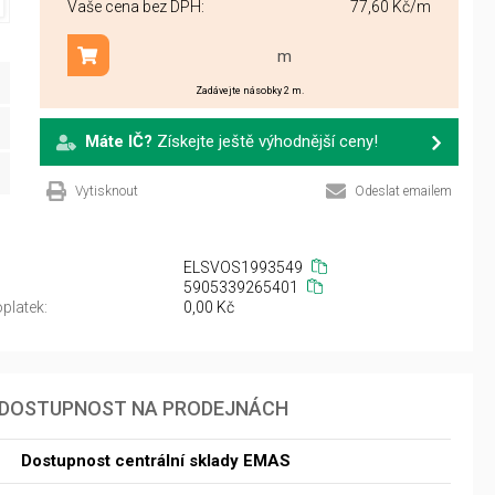
Vaše cena bez DPH:
77,60 Kč
/m
m
Přidat do košíku
Zadávejte násobky 2 m.
Máte IČ?
Získejte ještě výhodnější ceny!
Vytisknout
Odeslat emailem
ELSVOS1993549
5905339265401
platek:
0,00 Kč
DOSTUPNOST NA PRODEJNÁCH
Dostupnost centrální sklady EMAS