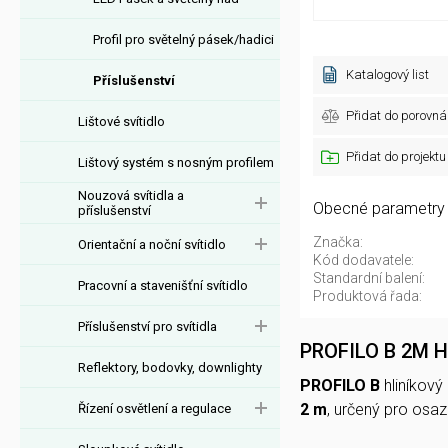
Profil pro světelný pásek/hadici
Katalogový list
Příslušenství
Přidat do porovná
Lištové svítidlo
Přidat do projektu
Lištový systém s nosným profilem
Nouzová svítidla a
Obecné parametry
příslušenství
Značka:
Orientační a noční svítidlo
Kód dodavatele:
Standardní balení:
Pracovní a stavenišťní svítidlo
Produktová řada:
Příslušenství pro svítidla
PROFILO B 2M Hl
Reflektory, bodovky, downlighty
PROFILO B
hliníkový
2 m
, určený pro osaz
Řízení osvětlení a regulace