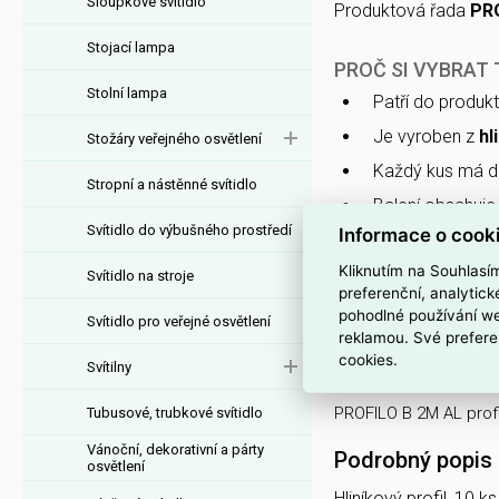
Sloupkové svítidlo
Produktová řada
PR
Stojací lampa
PROČ SI VYBRAT 
Stolní lampa
Patří do produk
Je vyroben z
hl
Stožáry veřejného osvětlení
Každý kus má d
Stropní a nástěnné svítidlo
Balení obsahuj
Svítidlo do výbušného prostředí
Informace o cook
Produkt je dod
potřeby.
Kliknutím na Souhlasí
Svítidlo na stroje
preferenční, analytic
Katalogové čísl
pohodlné používání we
Svítidlo pro veřejné osvětlení
objednávce.
reklamou. Své prefere
cookies.
Svítilny
Interní název pr
PROFILO B 2M AL profi
Tubusové, trubkové svítidlo
Vánoční, dekorativní a párty
Podrobný popis
osvětlení
Hliníkový profil, 10 