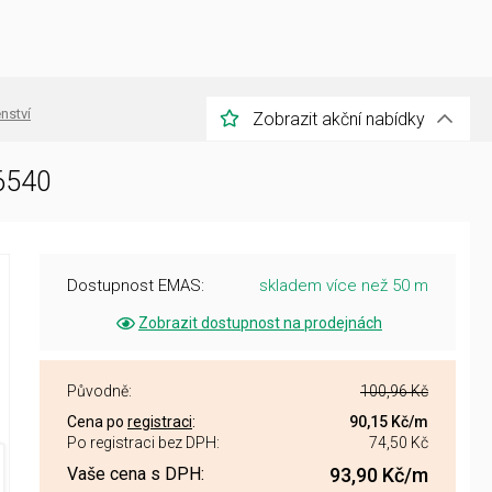
enství
Zobrazit akční nabídky
26540
Dostupnost EMAS:
skladem více než 50 m
Zobrazit dostupnost na prodejnách
Původně:
100,96 Kč
Cena po
registraci
:
90,15 Kč
/m
Po registraci bez DPH:
74,50 Kč
Vaše cena s DPH:
93,90 Kč
/m