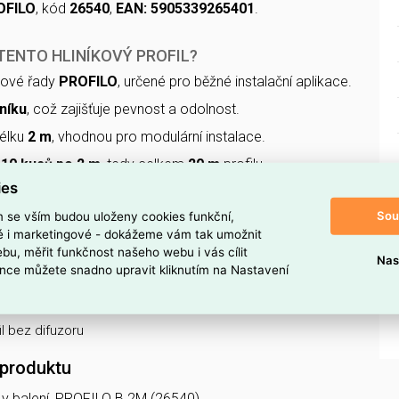
OFILO
, kód
26540
,
EAN: 5905339265401
.
TENTO HLINÍKOVÝ PROFIL?
tové řady
PROFILO
, určené pro běžné instalační aplikace.
iníku
, což zajišťuje pevnost a odolnost.
élku
2 m
, vhodnou pro modulární instalace.
e
10 kusů po 2 m
, tedy celkem
20 m
profilu.
ies
áván
bez difuzoru
, což umožňuje volbu krytu podle
Sou
m se vším budou uloženy cookies funkční,
ké i marketingové - dokážeme vám tak umožnit
o produktu je
26540
pro snadnou identifikaci při
bu, měřit funkčnost našeho webu i vás cílit
Nas
nce můžete snadno upravit kliknutím na Nastavení
oduktu
l bez difuzoru
 produktu
ks v balení, PROFILO B 2M (26540)