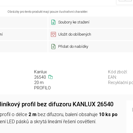
Obrázky pro tento produkt mají pouze ilustrativní charakter.
Soubory ke stažení
ní
Uložit do oblíbených
Přidat do nabídky
Kanlux
Kód zboží:
26540
EAN:
20 m
Recyklační po
PROFILO
iníkový profil bez difuzoru KANLUX 26540
 profil o délce
2 m
bez difuzoru, balení obsahuje
10 ks po
ení LED pásků a skrytá lineární řešení osvětlení.