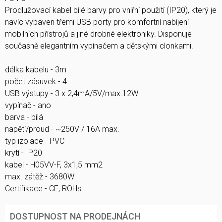
Prodlužovací kabel bílé barvy pro vniřní použití (IP20), který je
navíc vybaven třemi USB porty pro komfortní nabíjení
mobilních přístrojů a jiné drobné elektroniky. Disponuje
současně elegantním vypínačem a dětskými clonkami.
délka kabelu - 3m
počet zásuvek - 4
USB výstupy - 3 x 2,4mA/5V/max.12W
vypínač - ano
barva - bílá
napětí/proud - ~250V / 16A max.
typ izolace - PVC
krytí - IP20
kabel - H05VV-F, 3x1,5 mm2
max. zátěž - 3680W
Certifikace - CE, ROHs
DOSTUPNOST NA PRODEJNÁCH