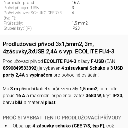
Nominální proud:
16 A
Počet připojení USB:
3
Počet zásuvek SCHUKO CEE 7/3
4
(typ F):
Průřez žíly:
1,5 mm2
Stupeň krytí (IP):
IP20
Prodlužovací přívod 3x1,5mm2, 3m,
4zásuvky,3xUSB 2,4A s vyp. ECOLITE FU4-3
Prodlužovací přívod
ECOLITE FU4-3
z řady
F-USB
(EAN
8590849533392
) je vybaven
4 zásuvkami Schuko
a
3 USB
porty 2,4A
s
vypínačem
pro pohodlné ovládání.
Má
3 m
přívodní kabel s průřezem žíly
1,5 mm2
, nominální
proud
16 A
a maximální připojenou zátěž
3680 W
, krytí
IP20
,
barvu
bílá
a materiál
plast
.
PROČ SI VYBRAT TENTO PRODLUŽOVACÍ PŘÍVOD?
Obsahuje
4 zásuvky schuko (CEE 7/3, typ F)
, což