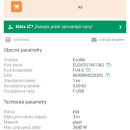
ks
Přidat do košíku
Máte IČ?
Získejte ještě výhodnější ceny!
Vytisknout
Odeslat emailem
Obecné parametry
Značka:
Ecolite
Kód zboží:
ELSVOS1441362
Kód dodavatele:
FU4-3
EAN:
8590849533392
Standardní balení:
1 ks
Recyklační poplatek:
0,50 Kč
Produktová řada:
F-USB
Technické parametry
Barva:
bílá
Délka přívodního kabelu:
3 m
Materiál:
plast
Max. připojená zátěž:
3680 W