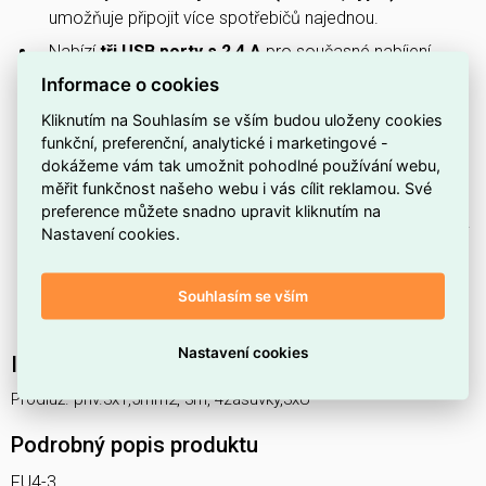
umožňuje připojit více spotřebičů najednou.
Nabízí
tři USB porty s 2,4 A
pro současné nabíjení
mobilních zařízení bez potřeby adaptérů.
Informace o cookies
Má
přívodní kabel dlouhý 3 m
, který poskytuje větší
Kliknutím na Souhlasím se vším budou uloženy cookies
dosah k síťové zásuvce.
funkční, preferenční, analytické i marketingové -
dokážeme vám tak umožnit pohodlné používání webu,
Je vybaven
vypínačem
pro jednoduché odpojení
měřit funkčnost našeho webu i vás cílit reklamou. Své
napájení bez vytažení kabelu.
preference můžete snadno upravit kliknutím na
Použit je
třížilý přívod s průřezem žil 1,5 mm²
, vhodný
Nastavení cookies.
pro běžné domácí spotřebiče.
Stupeň krytí
IP20
určuje použití v suchých vnitřních
Souhlasím se vším
prostorách.
Nastavení cookies
Interní název produktu
Prodluž. přív.3x1,5mm2, 3m, 4zásuvky,3xU
Podrobný popis produktu
FU4-3