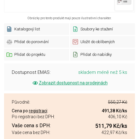
Obrázky pro tento produkt mají pouze ilustrativní charakter.
Katalogový list
Soubory ke stažení
Přidat do porovnání
Uložit do oblíbených
Přidat do projektu
Přidat do nabídky
Dostupnost EMAS:
skladem méně než 5 ks
Zobrazit dostupnost na prodejnách
Původně:
550,27 Kč
Cena po
registraci
:
491,38 Kč
/ks
Po registraci bez DPH:
406,10 Kč
Vaše cena s DPH:
511,79 Kč
/ks
Vaše cena bez DPH:
422,97 Kč
/ks