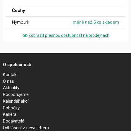
Čechy
Nymburk
méně než 5 ks skladem
Zobrazit přesnou dostupnost na prodejnách
O společnosti
Kontakt
O nás
Aktuality
Podporujeme
Kalendář akcí
Pobočky
Kariéra
Dodavatelé
Odhlášení z newsletteru