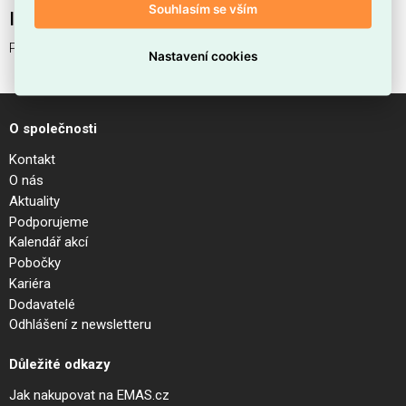
Souhlasím se vším
Interní název produktu
Přívodní kabel H05VV-F 3G1,0
Nastavení cookies
O společnosti
Kontakt
O nás
Aktuality
Podporujeme
Kalendář akcí
Pobočky
Kariéra
Dodavatelé
Odhlášení z newsletteru
Důležité odkazy
Jak nakupovat na EMAS.cz