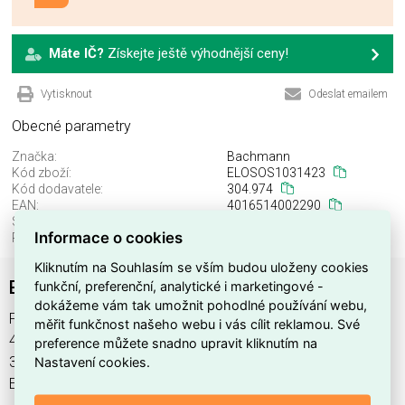
Máte IČ?
Získejte ještě výhodnější ceny!
Vytisknout
Odeslat emailem
Obecné parametry
Značka:
Bachmann
Kód zboží:
ELOSOS1031423
Kód dodavatele:
304.974
EAN:
4016514002290
Standardní balení:
1 ks
Informace o cookies
Recyklační poplatek:
0,00 Kč
Kliknutím na Souhlasím se vším budou uloženy cookies
Bachman 304.974 Supply cable H05VV-F 3G1,0
funkční, preferenční, analytické i marketingové -
dokážeme vám tak umožnit pohodlné používání webu,
Přívodní kabel H05VV-F 3G1,0 , výrobce Bachmann, EAN
měřit funkčnost našeho webu i vás cílit reklamou. Své
4016514002290, kód dodavatele 304.974. Bachman
preference můžete snadno upravit kliknutím na
Nastavení cookies.
304.974 Supply cable H05VV-F 3G1,0 nabízíme od 1 ks. Kód
EMAS Přívodní kabel H05VV-F 3G1,0 je ELOSOS1031423.