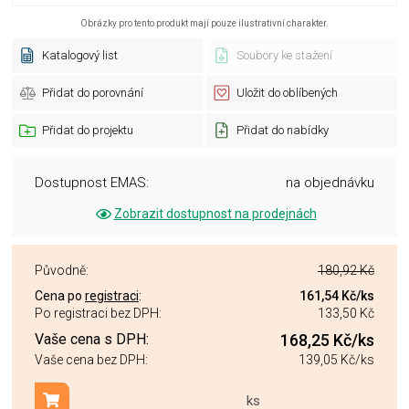
Obrázky pro tento produkt mají pouze ilustrativní charakter.
Katalogový list
Soubory ke stažení
Přidat do porovnání
Uložit do oblíbených
Přidat do projektu
Přidat do nabídky
Dostupnost EMAS:
na objednávku
Zobrazit dostupnost na prodejnách
Původně:
180,92 Kč
Cena po
registraci
:
161,54 Kč
/ks
Po registraci bez DPH:
133,50 Kč
Vaše cena s DPH:
168,25 Kč
/ks
Vaše cena bez DPH:
139,05 Kč
/ks
ks
Přidat do košíku