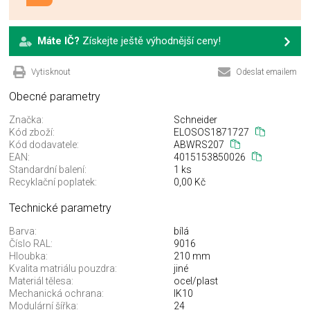
Máte IČ?
Získejte ještě výhodnější ceny!
Vytisknout
Odeslat emailem
Obecné parametry
Značka:
Schneider
Kód zboží:
ELOSOS1871727
Kód dodavatele:
ABWRS207
EAN:
4015153850026
Standardní balení:
1 ks
Recyklační poplatek:
0,00 Kč
Technické parametry
Barva:
bílá
Číslo RAL:
9016
Hloubka:
210 mm
Kvalita matriálu pouzdra:
jiné
Materiál tělesa:
ocel/plast
Mechanická ochrana:
IK10
Modulární šířka:
24