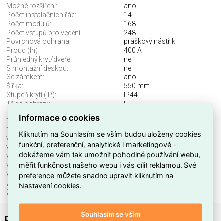
Možné rozšíření:
ano
Počet instalačních řád:
14
Počet modulů:
168
Počet vstupů pro vedení:
248
Povrchová ochrana:
práškový nástřik
Proud (In):
400 A
Průhledný kryt/dveře:
ne
S montážní deskou:
ne
Se zámkem:
ano
Šířka:
550 mm
Stupeň krytí (IP):
IP44
Třída ochrany:
II
Typ dveří:
jednoduché
Informace o cookies
Typ zakrytí:
dveře
Typ zákrytu:
uzavřené
Kliknutím na Souhlasím se vším budou uloženy cookies
Vestavěná hloubka:
210 mm
funkční, preferenční, analytické i marketingové -
Vhodné pro ochranu před bleskem:
ne
dokážeme vám tak umožnit pohodlné používání webu,
Vhodné pro venkovní použití:
ne
měřit funkčnost našeho webu i vás cílit reklamou. Své
Vnitřní hloubka:
200 mm
preference můžete snadno upravit kliknutím na
Výška:
1100 mm
Zachování funkčnosti sytému:
bez
Nastavení cookies.
Způsob montáže:
povrchová montáž
Souhlasím se vším
PrismaSeT XL ŠxVxH: 550x1100x210 mm IP44