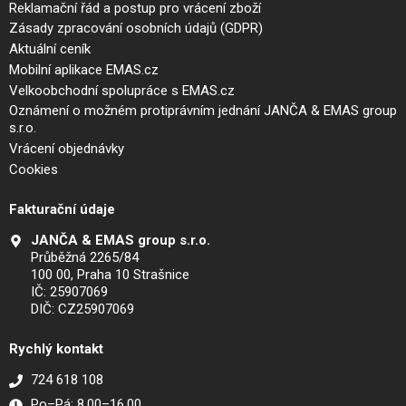
Reklamační řád a postup pro vrácení zboží
Zásady zpracování osobních údajů (GDPR)
Aktuální ceník
Mobilní aplikace EMAS.cz
Velkoobchodní spolupráce s EMAS.cz
Oznámení o možném protiprávním jednání JANČA & EMAS group
s.r.o.
Vrácení objednávky
Cookies
Fakturační údaje
JANČA & EMAS group s.r.o.
Průběžná 2265/84
100 00, Praha 10 Strašnice
IČ: 25907069
DIČ: CZ25907069
Rychlý kontakt
724 618 108
Po–Pá: 8.00–16.00