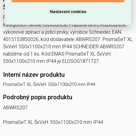
SCHNEIDER ABWRS207
Nastavení cookies
PrismaSeT XL ŠxVxH: 550x1100x210 mm IP44 najdete v
kategoriích Skříně, rozvodnice, Prázdná skříň, Rozvodnice,
výkonové spínací a jistící prvky, výrobce Schneider, EAN
4015153850026, kód dodavatele ABWRS207. PrismaSeT XL
ŠxVxH: 550x1100x210 mm IP44 SCHNEIDER ABWRS207
nabízíme od 1 ks. Kód EMAS PrismaSeT XL ŠxVxH:
550x1100x210 mm IP44 je ELOSOS1871727.
Interní název produktu
PrismaSeT XL ŠxVxH: 550x1100x210 mm IP44
Podrobný popis produktu
ABWRS207
PrismaSeT XL ŠxVxH: 550x1100x210 mm IP44