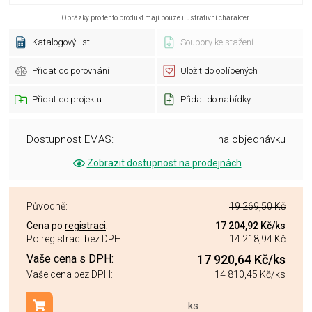
Obrázky pro tento produkt mají pouze ilustrativní charakter.
Katalogový list
Soubory ke stažení
Přidat do porovnání
Uložit do oblíbených
Přidat do projektu
Přidat do nabídky
Dostupnost EMAS:
na objednávku
Zobrazit dostupnost na prodejnách
Původně:
19 269,50 Kč
Cena po
registraci
:
17 204,92 Kč
/ks
Po registraci bez DPH:
14 218,94 Kč
Vaše cena s DPH:
17 920,64 Kč
/ks
Vaše cena bez DPH:
14 810,45 Kč
/ks
ks
Přidat do košíku