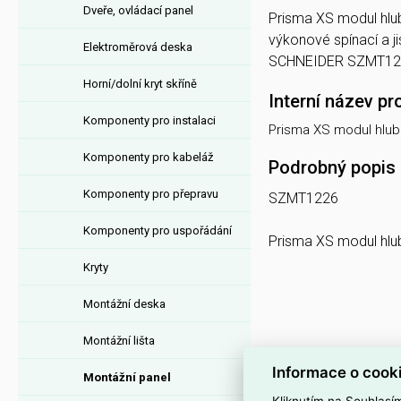
Dveře, ovládací panel
Prisma XS modul hlub
výkonové spínací a 
Elektroměrová deska
SCHNEIDER SZMT1226
Horní/dolní kryt skříně
Interní název pr
Komponenty pro instalaci
Prisma XS modul hlu
Komponenty pro kabeláž
Podrobný popis
Komponenty pro přepravu
SZMT1226
Komponenty pro uspořádání
Prisma XS modul hl
Kryty
Montážní deska
Montážní lišta
Informace o cook
Montážní panel
Kliknutím na Souhlasí