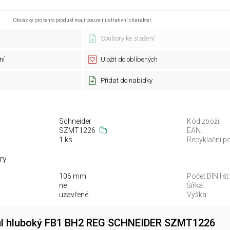
Obrázky pro tento produkt mají pouze ilustrativní charakter.
Soubory ke stažení
ní
Uložit do oblíbených
Přidat do nabídky
Schneider
Kód zboží:
SZMT1226
EAN:
1 ks
Recyklační po
ry
106 mm
Počet DIN lišt:
ne
Šířka:
uzavřené
Výška:
l hluboký FB1 BH2 REG SCHNEIDER SZMT1226