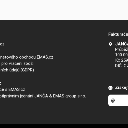
Fakturačn
.cz
JANČA
Průběž
100 00
ernetového obchodu EMAS.cz
IČ: 25
 pro vrácení zboží
DIČ: 
ních údajů (GDPR)
z
Získej
áce s EMAS.cz
iprávním jednání JANČA & EMAS group s.r.o.