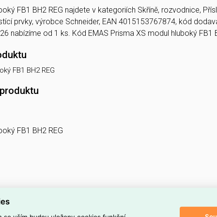
oký FB1 BH2 REG najdete v kategoriích Skříně, rozvodnice, Přísl
jistící prvky, výrobce Schneider, EAN 4015153767874, kód do
 nabízíme od 1 ks. Kód EMAS Prisma XS modul hluboký FB1
oduktu
boký FB1 BH2 REG
 produktu
uboký FB1 BH2 REG
ies
Sou
m se vším budou uloženy cookies funkční,