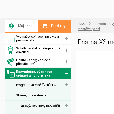
EMAS
Rozvodnice, vý
Můj účet
Produkty
Montážní panel
Vypínače, spínače, zásuvky a
příslušenství
Prisma XS 
Svítidla, světelné zdroje a LED
osvětlení
Elektro kabely, vodiče a
příslušenství
Rozvodnice, výkonové
spínací a jistící prvky
Programovatelné řízení PLC
Skříně, rozvodnice
Datový/serverový rozvaděč