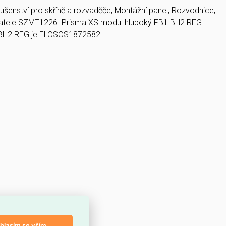
ušenství pro skříně a rozvaděče, Montážní panel, Rozvodnice,
davatele SZMT1226. Prisma XS modul hluboký FB1 BH2 REG
 BH2 REG je ELOSOS1872582.
hlasím se vším