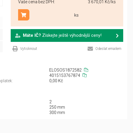
Vaše cena bez DPH:
3 670,01 Kč
/ks
ks
Přidat do košíku
Máte IČ?
Získejte ještě výhodnější ceny!
Vytisknout
Odeslat emailem
ELOSOS1872582
4015153767874
platek:
0,00 Kč
2
250 mm
300 mm