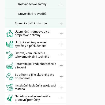
Rozvaděčové zámky
Staveništní rozvaděč
Spínací a jistící přístroje
Uzemnění, hromosvody a
přepěťové ochrany
Úložné systémy, nosné
systémy a příslušenství
Datová, komunikační a
telekomunikační technika
Fotovoltaika, vzduchotechnika
a topení
Spotřební a IT elektronika pro
domácnost
Instalační, izolační a spojovací
materiál
Nářadí, stavební materiál a
pracovní pomůcky