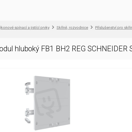
konové spínací a jistící prvky
Skříně, rozvodnice
Příslušenství pro skř
modul hluboký FB1 BH2 REG SCHNEIDER