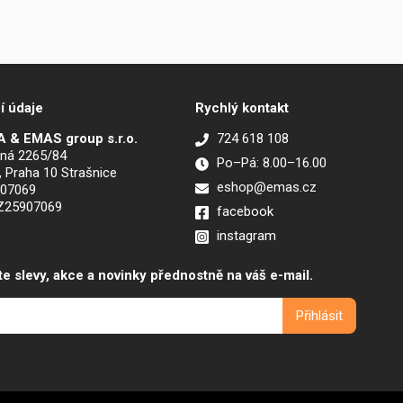
í údaje
Rychlý kontakt
 & EMAS group s.r.o.
724 618 108
ná 2265/84
Po–Pá: 8.00–16.00
, Praha 10 Strašnice
eshop@emas.cz
907069
CZ25907069
facebook
instagram
te slevy, akce a novinky přednostně na váš e-mail.