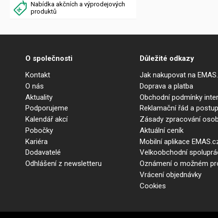
Nabídka akčních a výprodejových
produktů
O společnosti
Důležité odkazy
Kontakt
Jak nakupovat na EMAS
O nás
Doprava a platba
Aktuality
Obchodní podmínky int
Podporujeme
Reklamační řád a postup
Kalendář akcí
Zásady zpracování osob
Pobočky
Aktuální ceník
Kariéra
Mobilní aplikace EMAS.c
Dodavatelé
Velkoobchodní spolupr
Odhlášení z newsletteru
Oznámení o možném prot
Vrácení objednávky
Cookies