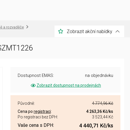
íně a rozvaděče
Zobrazit akční nabídky
 SZMT1226
Dostupnost EMAS:
na objednávku
Zobrazit dostupnost na prodejnách
Původně:
4 774,96 Kč
Cena po
registraci
:
4 263,36 Kč
/ks
Po registraci bez DPH:
3 523,44 Kč
Vaše cena s DPH:
4 440,71 Kč
/ks