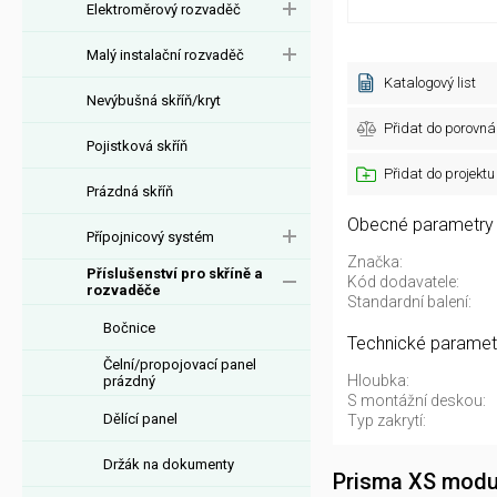
Elektroměrový rozvaděč
Malý instalační rozvaděč
Katalogový list
Nevýbušná skříň/kryt
Přidat do porovná
Pojistková skříň
Přidat do projektu
Prázdná skříň
Obecné parametry
Přípojnicový systém
Značka:
Příslušenství pro skříně a
Kód dodavatele:
rozvaděče
Standardní balení:
Bočnice
Technické paramet
Čelní/propojovací panel
Hloubka:
prázdný
S montážní deskou:
Dělící panel
Typ zakrytí:
Držák na dokumenty
Prisma XS modu