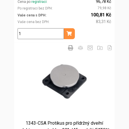
96,78 Kč
Cena po
registraci
79,98 Kč
Po registraci bez DPH
100,81 Kč
Vaše cena s DPH
83,31 Kč
Vaše cena bez DPH
ks
Přidat do košíku
1343-CSA Protikus pro přídržný dveřní