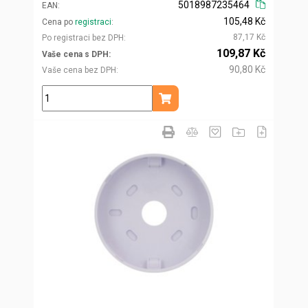
5018987235464
EAN
105,48 Kč
Cena po
registraci
87,17 Kč
Po registraci bez DPH
109,87 Kč
Vaše cena s DPH
90,80 Kč
Vaše cena bez DPH
ks
Přidat do košíku