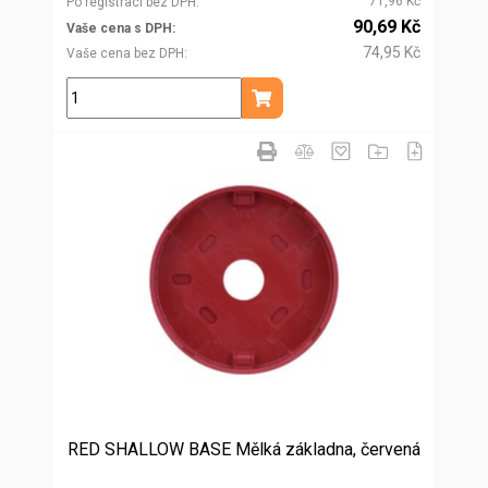
71,96 Kč
Po registraci bez DPH
90,69 Kč
Vaše cena s DPH
74,95 Kč
Vaše cena bez DPH
ks
Přidat do košíku
RED SHALLOW BASE Mělká základna, červená