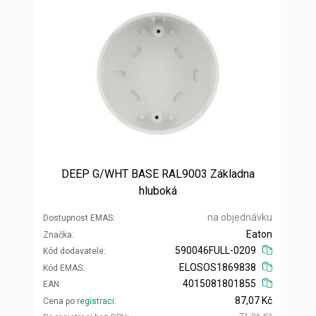
DEEP G/WHT BASE RAL9003 Základna
hluboká
na objednávku
Dostupnost EMAS
Eaton
Značka
590046FULL-0209
Kód dodavatele
ELOSOS1869838
Kód EMAS
4015081801855
EAN
87,07 Kč
Cena po
registraci