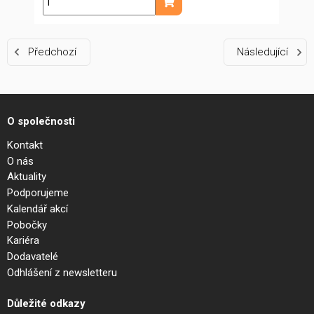
ks
Přidat do košíku
Předchozí
Následující
O společnosti
Kontakt
O nás
Aktuality
Podporujeme
Kalendář akcí
Pobočky
Kariéra
Dodavatelé
Odhlášení z newsletteru
Důležité odkazy