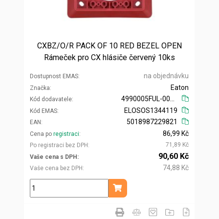
CXBZ/O/R PACK OF 10 RED BEZEL OPEN
Rámeček pro CX hlásiče červený 10ks
na objednávku
Dostupnost EMAS
Eaton
Značka
4990005FUL-0015
Kód dodavatele
ELOSOS1344119
Kód EMAS
5018987229821
EAN
86,99 Kč
Cena po
registraci
71,89 Kč
Po registraci bez DPH
90,60 Kč
Vaše cena s DPH
74,88 Kč
Vaše cena bez DPH
ks
Přidat do košíku