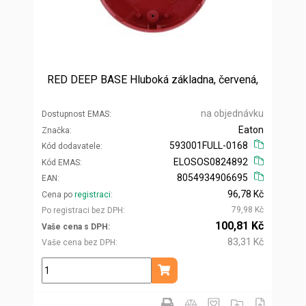
RED DEEP BASE Hluboká základna, červená,
na objednávku
Dostupnost EMAS
Eaton
Značka
593001FULL-0168
Kód dodavatele
ELOSOS0824892
Kód EMAS
8054934906695
EAN
96,78 Kč
Cena po
registraci
79,98 Kč
Po registraci bez DPH
100,81 Kč
Vaše cena s DPH
83,31 Kč
Vaše cena bez DPH
ks
Přidat do košíku