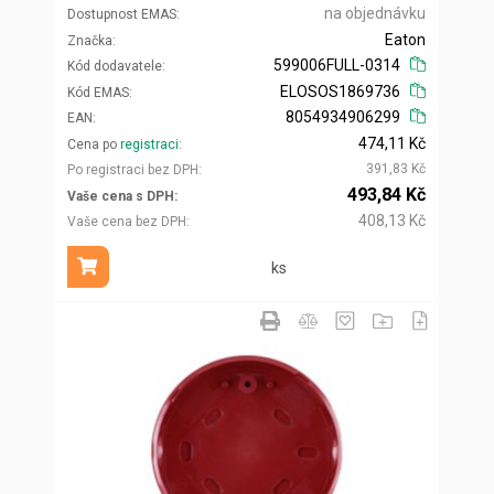
na objednávku
Dostupnost EMAS
Eaton
Značka
599006FULL-0314
Kód dodavatele
ELOSOS1869736
Kód EMAS
8054934906299
EAN
474,11 Kč
Cena po
registraci
391,83 Kč
Po registraci bez DPH
493,84 Kč
Vaše cena s DPH
408,13 Kč
Vaše cena bez DPH
ks
Přidat do košíku