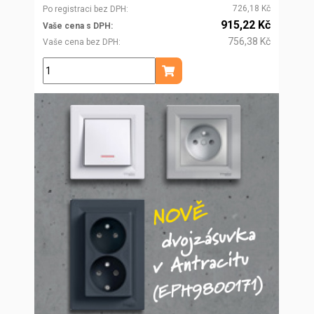
726,18 Kč
Po registraci bez DPH
915,22 Kč
Vaše cena s DPH
756,38 Kč
Vaše cena bez DPH
ks
Přidat do košíku