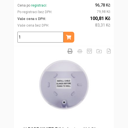
96,78 Kč
Cena po
registraci
79,98 Kč
Po registraci bez DPH
100,81 Kč
Vaše cena s DPH
83,31 Kč
Vaše cena bez DPH
ks
Přidat do košíku