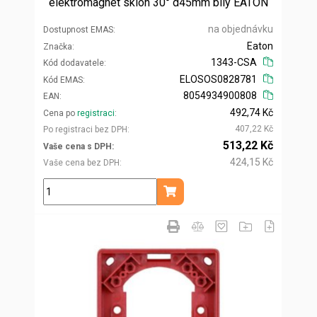
elektromagnet sklon 30° d45mm bílý EATON
na objednávku
Dostupnost EMAS
Eaton
Značka
1343-CSA
Kód dodavatele
ELOSOS0828781
Kód EMAS
8054934900808
EAN
492,74 Kč
Cena po
registraci
407,22 Kč
Po registraci bez DPH
513,22 Kč
Vaše cena s DPH
424,15 Kč
Vaše cena bez DPH
ks
Přidat do košíku