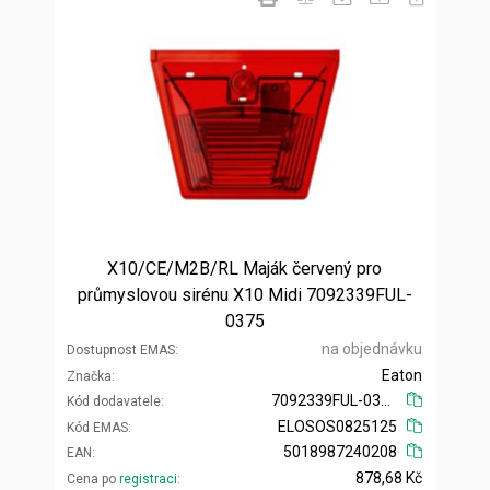
X10/CE/M2B/RL Maják červený pro
průmyslovou sirénu X10 Midi 7092339FUL-
0375
na objednávku
Dostupnost EMAS
Eaton
Značka
7092339FUL-0375
Kód dodavatele
ELOSOS0825125
Kód EMAS
5018987240208
EAN
878,68 Kč
Cena po
registraci