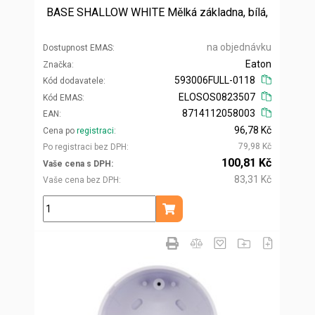
BASE SHALLOW WHITE Mělká základna, bílá,
na objednávku
Dostupnost EMAS
Eaton
Značka
593006FULL-0118
Kód dodavatele
ELOSOS0823507
Kód EMAS
8714112058003
EAN
96,78 Kč
Cena po
registraci
79,98 Kč
Po registraci bez DPH
100,81 Kč
Vaše cena s DPH
83,31 Kč
Vaše cena bez DPH
ks
Přidat do košíku