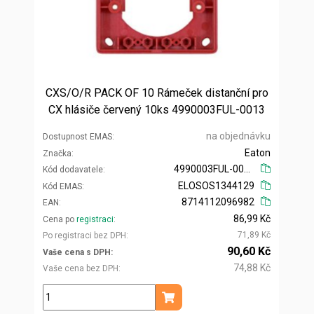
CXS/O/R PACK OF 10 Rámeček distanční pro
CX hlásiče červený 10ks 4990003FUL-0013
na objednávku
Dostupnost EMAS
Eaton
Značka
4990003FUL-0013
Kód dodavatele
ELOSOS1344129
Kód EMAS
8714112096982
EAN
86,99 Kč
Cena po
registraci
71,89 Kč
Po registraci bez DPH
90,60 Kč
Vaše cena s DPH
74,88 Kč
Vaše cena bez DPH
ks
Přidat do košíku