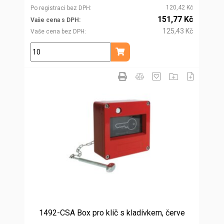
120,42 Kč
Po registraci bez DPH
151,77 Kč
Vaše cena s DPH
125,43 Kč
Vaše cena bez DPH
ks
Přidat do košíku
1492-CSA Box pro klíč s kladívkem, červe