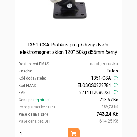
1351-CSA Protikus pro přídržný dveřní
elektromagnet sklon 120° 50kg d55mm černý
na objednávku
Dostupnost EMAS
Eaton
Značka
1351-CSA
Kód dodavatele
ELOSOS0828784
Kód EMAS
8714112080721
EAN
713,57 Kč
Cena po
registraci
589,73 Kč
Po registraci bez DPH
743,24 Kč
Vaše cena s DPH
614,25 Kč
Vaše cena bez DPH
ks
Přidat do košíku