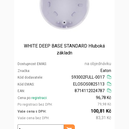
WHITE DEEP BASE STANDARD Hluboká
základn
na objednávku
Dostupnost EMAS
Eaton
Značka
593002FULL-0017
Kód dodavatele
ELOSOS0825113
Kód EMAS
8714112024787
EAN
96,78 Kč
Cena po
registraci
79,98 Kč
Po registraci bez DPH
100,81 Kč
Vaše cena s DPH
83,31 Kč
Vaše cena bez DPH