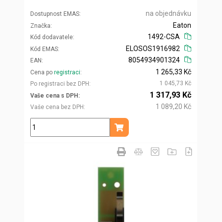
na objednávku
Dostupnost EMAS
Eaton
Značka
1492-CSA
Kód dodavatele
ELOSOS1916982
Kód EMAS
8054934901324
EAN
1 265,33 Kč
Cena po
registraci
1 045,73 Kč
Po registraci bez DPH
1 317,93 Kč
Vaše cena s DPH
1 089,20 Kč
Vaše cena bez DPH
ks
Přidat do košíku