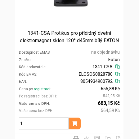
1341-CSA Protikus pro přídržný dveřní
elektromagnet sklon 120° d45mm bílý EATON
na objednávku
Dostupnost EMAS
Eaton
Značka
1341-CSA
Kód dodavatele
ELOSOS0828780
Kód EMAS
8054934900792
EAN
655,88 Kč
Cena po
registraci
542,05 Kč
Po registraci bez DPH
683,15 Kč
Vaše cena s DPH
564,59 Kč
Vaše cena bez DPH
ks
Přidat do košíku