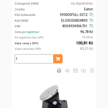
na objednávku
Dostupnost EMAS
Eaton
Značka
593005FULL-0212
Kód dodavatele
ELOSOS0824893
Kód EMAS
8054934906701
EAN
96,78 Kč
Cena po
registraci
79,98 Kč
Po registraci bez DPH
100,81 Kč
Vaše cena s DPH
83,31 Kč
Vaše cena bez DPH
ks
Přidat do košíku