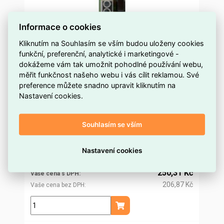
Informace o cookies
Kliknutím na Souhlasím se vším budou uloženy cookies
funkční, preferenční, analytické i marketingové -
dokážeme vám tak umožnit pohodlné používání webu,
ANTI TAMPER MODULE Modul pro upozornění
měřit funkčnost našeho webu i vás cílit reklamou. Své
preference můžete snadno upravit kliknutím na
na objednávku
Dostupnost EMAS
Nastavení cookies.
Eaton
Značka
7092263FUL-0129
Kód dodavatele
Souhlasím se vším
ELOSOS0823462
Kód EMAS
8054934906480
EAN
240,32 Kč
Nastavení cookies
Cena po
registraci
198,61 Kč
Po registraci bez DPH
250,31 Kč
Vaše cena s DPH
206,87 Kč
Vaše cena bez DPH
ks
Přidat do košíku