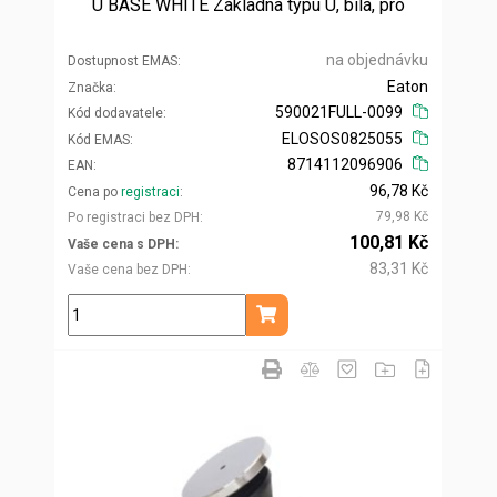
U BASE WHITE Základna typu U, bílá, pro
na objednávku
Dostupnost EMAS
Eaton
Značka
590021FULL-0099
Kód dodavatele
ELOSOS0825055
Kód EMAS
8714112096906
EAN
96,78 Kč
Cena po
registraci
79,98 Kč
Po registraci bez DPH
100,81 Kč
Vaše cena s DPH
83,31 Kč
Vaše cena bez DPH
ks
Přidat do košíku