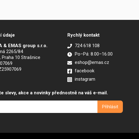
í údaje
Rychlý kontakt
 & EMAS group s.r.o.
724 618 108
ná 2265/84
Po–Pá: 8.00–16.00
, Praha 10 Strašnice
eshop@emas.cz
907069
CZ25907069
facebook
instagram
te slevy, akce a novinky přednostně na váš e-mail.