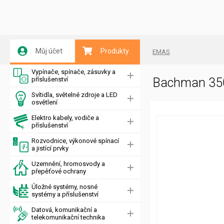
Můj účet
Produkty
EMAS
Vypínače, spínače, zásuvky a
příslušenství
Bachman 350
Svítidla, světelné zdroje a LED
osvětlení
Elektro kabely, vodiče a
příslušenství
Rozvodnice, výkonové spínací
a jistící prvky
Uzemnění, hromosvody a
přepěťové ochrany
Úložné systémy, nosné
systémy a příslušenství
Datová, komunikační a
telekomunikační technika