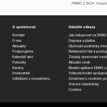
PRIMO 2 3xCH, 1xswit
O společnosti
Důležité odkazy
Kontakt
Jak nakupovat na EMAS
O nás
Doprava a platba
Aktuality
Obchodní podmínky int
Podporujeme
Reklamační řád a postup
Kalendář akcí
Zásady zpracování osob
Pobočky
Aktuální ceník
Kariéra
Mobilní aplikace EMAS.c
Dodavatelé
Velkoobchodní spolupr
Odhlášení z newsletteru
Oznámení o možném prot
Vrácení objednávky
Cookies