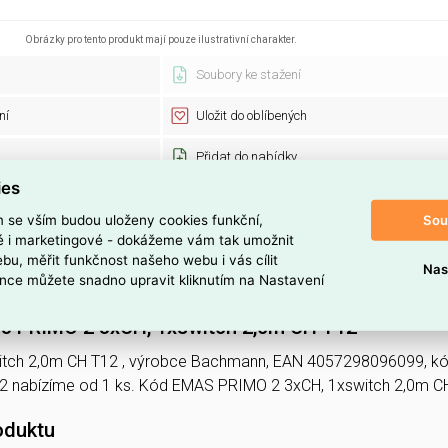
Obrázky pro tento produkt mají pouze ilustrativní charakter.
Soubory ke stažení
ní
Uložit do oblíbených
Přidat do nabídky
ies
Sou
m se vším budou uloženy cookies funkční,
Bachmann
Kód zboží:
ké i marketingové - dokážeme vám tak umožnit
350.073
EAN:
bu, měřit funkčnost našeho webu i vás cílit
Nas
1 ks
Recyklační po
nce můžete snadno upravit kliknutím na Nastavení
3 PRIMO 2 3xCH, 1xswitch 2,0m CH T12
itch 2,0m CH T12 , výrobce Bachmann, EAN 4057298096099, k
2 nabízíme od 1 ks. Kód EMAS PRIMO 2 3xCH, 1xswitch 2,0m 
oduktu