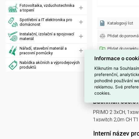
Fotovoltaika, vzduchotechnika
a topení
Spotřební a IT elektronika pro
Katalogový list
domácnost
Instalační, izolační a spojovací
Přidat do porovná
materiál
Nářadí, stavební materiál a
Přidat do projektu
pracovní pomůcky
Informace o cook
Obecné parametry
Nabídka akčních a výprodejových
produktů
Kliknutím na Souhlasí
Značka:
preferenční, analytic
Kód dodavatele:
pohodlné používání we
Standardní balení:
reklamou. Své prefere
cookies.
Bachman 350.07
PRIMO 2 3xCH, 1xsw
1xswitch 2,0m CH T1
Interní název pr