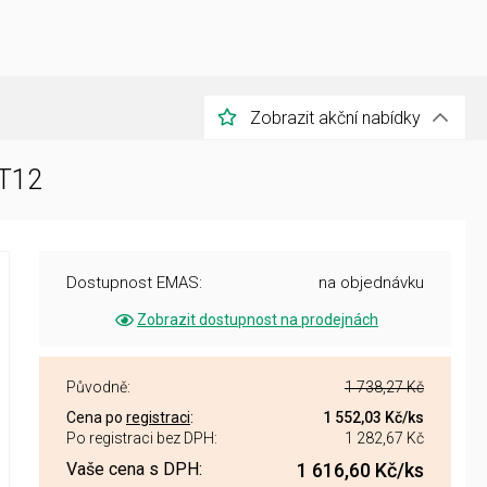
Zobrazit akční nabídky
 T12
Dostupnost EMAS:
na objednávku
Zobrazit dostupnost na prodejnách
Původně:
1 738,27 Kč
Cena po
registraci
:
1 552,03 Kč
/ks
Po registraci bez DPH:
1 282,67 Kč
Vaše cena s DPH:
1 616,60 Kč
/ks