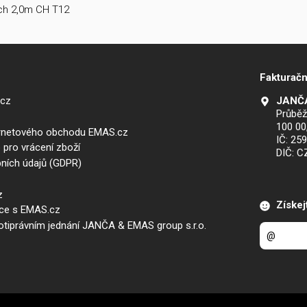
ch 2,0m CH T12
Fakturačn
.cz
JANČA
Průběž
100 00
ernetového obchodu EMAS.cz
IČ: 25
 pro vrácení zboží
DIČ: 
ních údajů (GDPR)
z
Získej
áce s EMAS.cz
iprávním jednání JANČA & EMAS group s.r.o.