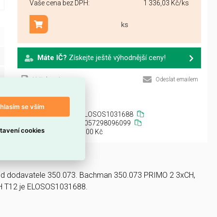
Vaše cena bez DPH:
1 336,03 Kč
/ks
ks
Přidat do košíku
Máte IČ?
Získejte ještě výhodnější ceny!
Vytisknout
Odeslat emailem
hlasím se vším
ELOSOS1031688
4057298096099
tavení cookies
platek:
0,00 Kč
ód dodavatele 350.073. Bachman 350.073 PRIMO 2 3xCH,
CH T12 je ELOSOS1031688.