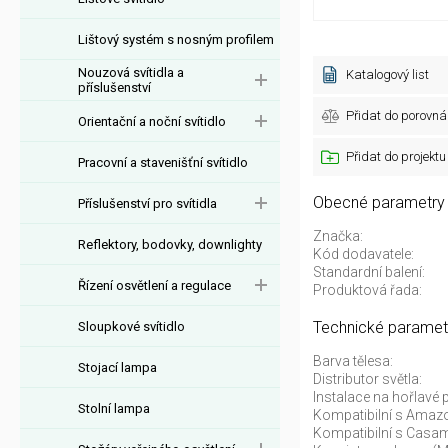
Lištový systém s nosným profilem
Nouzová svítidla a
Katalogový list
příslušenství
Přidat do porovná
Orientační a noční svítidlo
Přidat do projektu
Pracovní a stavenišťní svítidlo
Obecné parametry
Příslušenství pro svítidla
Značka:
Reflektory, bodovky, downlighty
Kód dodavatele:
Standardní balení:
Řízení osvětlení a regulace
Produktová řada:
Technické paramet
Sloupkové svítidlo
Barva tělesa:
Stojací lampa
Distributor světla:
Instalace na hořlavé 
Stolní lampa
Kompatibilní s Amazo
Kompatibilní s Casam