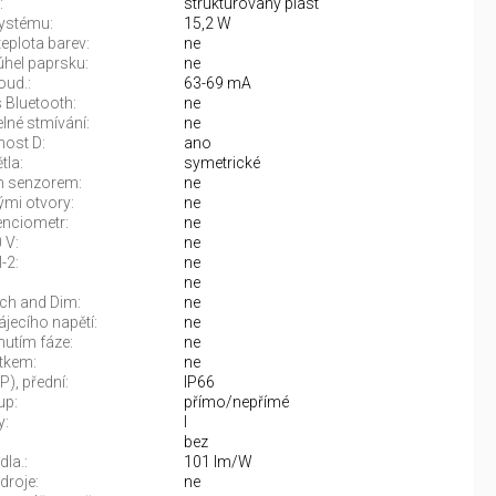
:
strukturovaný plast
ystému:
15,2 W
teplota barev:
ne
úhel paprsku:
ne
oud.:
63-69 mA
 Bluetooth:
ne
né stmívání:
ne
nost D:
ano
tla:
symetrické
 senzorem:
ne
mi otvory:
ne
enciometr:
ne
 V:
ne
-2:
ne
ne
ch and Dim:
ne
jecího napětí:
ne
nutím fáze:
ne
ítkem:
ne
IP), přední:
IP66
up:
přímo/nepřímé
y:
I
bez
dla.:
101 lm/W
droje:
ne