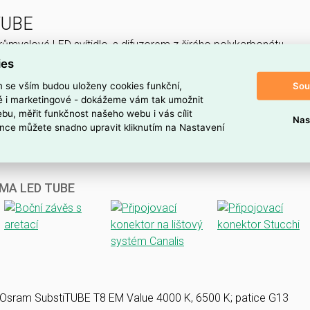
TUBE
ůmyslové LED svítidlo, s difuzorem z čirého polykarbonátu.
ies
Sou
m se vším budou uloženy cookies funkční,
ké i marketingové - dokážeme vám tak umožnit
bu, měřit funkčnost našeho webu i vás cílit
Nas
nce můžete snadno upravit kliknutím na Nastavení
RIMA LED TUBE
 Osram SubstiTUBE T8 EM Value 4000 K, 6500 K; patice G13