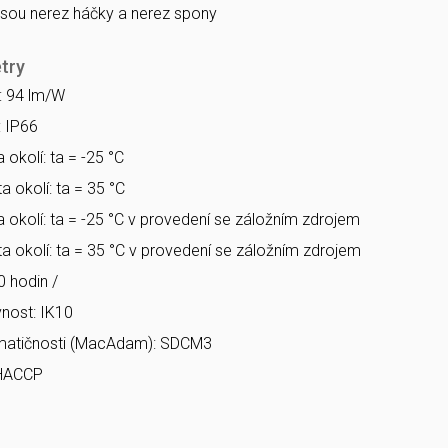
 jsou nerez háčky a nerez spony
try
a: 94 lm/W
: IP66
 okolí: ta = -25 °C
a okolí: ta = 35 °C
a okolí: ta = -25 °C v provedení se záložním zdrojem
ta okolí: ta = 35 °C v provedení se záložním zdrojem
0 hodin /
nost: IK10
matičnosti (MacAdam): SDCM3
 HACCP