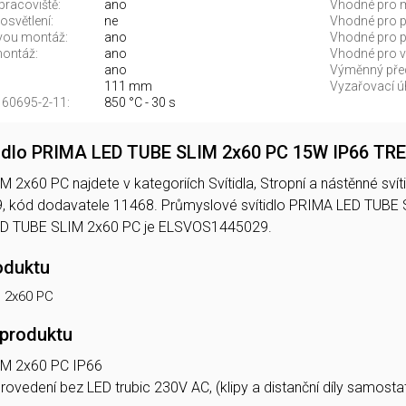
pracoviště:
ano
Vhodné pro m
světlení:
ne
Vhodné pro po
vou montáž:
ano
Vhodné pro p
montáž:
ano
Vhodné pro 
ano
Výměnný před
111 mm
Vyzařovací úh
 60695-2-11:
850 °C - 30 s
tidlo PRIMA LED TUBE SLIM 2x60 PC 15W IP66 TR
x60 PC najdete v kategoriích Svítidla, Stropní a nástěnné svítidl
 kód dodavatele 11468. Průmyslové svítidlo PRIMA LED TUBE 
D TUBE SLIM 2x60 PC je ELSVOS1445029.
oduktu
 2x60 PC
 produktu
M 2x60 PC IP66
rovedení bez LED trubic 230V AC, (klipy a distanční díly samostatn