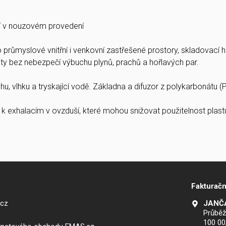
 v nouzovém provedení
o průmyslové vnitřní i venkovní zastřešené prostory, skladovací ha
y bez nebezpečí výbuchu plynů, prachů a hořlavých par.
hu, vlhku a tryskající vodě. Základna a difuzor z polykarbonátu 
 k exhalacím v ovzduší, které mohou snižovat použitelnost plastu 
Fakturačn
.cz
JANČA
Průběž
100 00