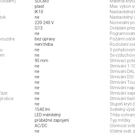
McAdam):
SDCM3
Materiál krytu
plast
Max. výkon s
:
IK10
Nastavitelná 
tok:
ne
Nastavitelný 
220-240 V
Nominální pr
G13
Ovládání přes
ne
Pogramovatel
pouzdra:
bez úpravy
Požární odol
není třeba
Rozložení svě
u:
ne
S pohybovým
em:
ne
Se vzduchový
95 mm
Stmívací pot
ne
Stmívání 1-10
ne
Stmívání DALI
ne
Stmívání DSI:
ne
Stmívání Tou
ne
Stmívání napá
fáze:
ne
Stmívání sep
ýrobce:
ne
Stmívání tlač
ne
Stupeň krytí (
1540 lm
Světelný výst
LED měnitelný
Třída ochran
průběžné zapojení
Typ mřížky:
AC/DC
Účinnost svíti
ne
Včetně svět. z