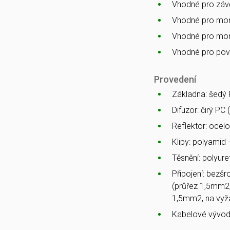
Vhodné pro zá
Vhodné pro mon
Vhodné pro mon
Vhodné pro po
Provedení
Základna: šedý 
Difuzor: čirý PC
Reflektor: ocelo
Klipy: polyamid
Těsnění: polyur
Připojení: bezš
(průřez 1,5mm2,
1,5mm2, na vyž
Kabelové vývod