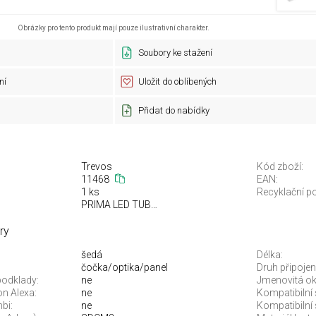
Obrázky pro tento produkt mají pouze ilustrativní charakter.
Soubory ke stažení
ní
Uložit do oblíbených
Přidat do nabídky
Trevos
Kód zboží:
11468
EAN:
1 ks
Recyklační po
PRIMA LED TUBE SLIM
ry
šedá
Délka:
čočka/optika/panel
Druh připojení
podklady:
ne
Jmenovitá oko
n Alexa:
ne
Kompatibilní
bi:
ne
Kompatibilní 