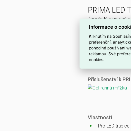
PRIMA LED 
Dvouřadé plastové pr
Informace o cook
Ke stažení
Kliknutím na Souhlasí
preferenční, analytic
Katalogový list
pohodlné používání we
CE
reklamou. Své prefere
HACCP
cookies.
Příslušenství k P
Vlastnosti
Pro LED trubice