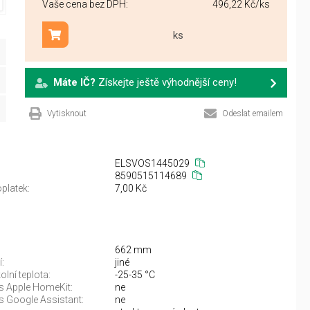
Vaše cena bez DPH:
496,22 Kč
/ks
ks
Přidat do košíku
Máte IČ?
Získejte ještě výhodnější ceny!
Vytisknout
Odeslat emailem
ELSVOS1445029
8590515114689
platek:
7,00 Kč
662 mm
:
jiné
lní teplota:
-25-35 °C
 s Apple HomeKit:
ne
s Google Assistant:
ne