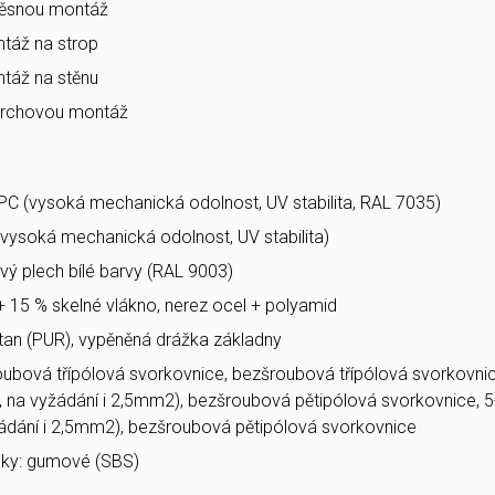
věsnou montáž
táž na strop
táž na stěnu
vrchovou montáž
PC (vysoká mechanická odolnost, UV stabilita, RAL 7035)
 (vysoká mechanická odolnost, UV stabilita)
vý plech bílé barvy (RAL 9003)
 + 15 % skelné vlákno, nerez ocel + polyamid
etan (PUR), vypěněná drážka základny
roubová třípólová svorkovnice, bezšroubová třípólová svorkovni
 na vyžádání i 2,5mm2), bezšroubová pětipólová svorkovnice, 5
ádání i 2,5mm2), bezšroubová pětipólová svorkovnice
ky: gumové (SBS)