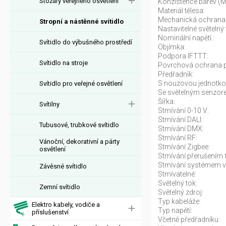
Stožáry veřejného osvětlení
Konzistence barev (
Materiál tělesa:
Mechanická ochrana
Stropní a nástěnné svítidlo
Nastavitelné světelný 
Nominální napětí.:
Svítidlo do výbušného prostředí
Objímka:
Podpora IFTTT:
Svítidlo na stroje
Povrchová ochrana 
Předřadník:
S nouzovou jednotko
Svítidlo pro veřejné osvětlení
Se světelným senzor
Šířka:
Svítilny
Stmívání 0-10 V:
Stmívání DALI:
Tubusové, trubkové svítidlo
Stmívání DMX:
Stmívání RF:
Vánoční, dekorativní a párty
Stmívání Zigbee:
osvětlení
Stmívání přerušením 
Stmívání systémem v
Závěsné svítidlo
Stmívatelné:
Světelný tok:
Zemní svítidlo
Světelný zdroj:
Typ kabeláže:
Elektro kabely, vodiče a
Typ napětí:
příslušenství
Včetně předřadníku: