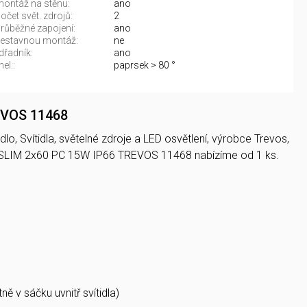
ontáž na stěnu:
ano
čet svět. zdrojů:
2
růběžné zapojení:
ano
vestavnou montáž:
ne
řadník:
ano
el.:
paprsek > 80 °
EVOS 11468
o, Svítidla, světelné zdroje a LED osvětlení, výrobce Trevos,
SLIM 2x60 PC 15W IP66 TREVOS 11468 nabízíme od 1 ks.
ě v sáčku uvnitř svítidla)