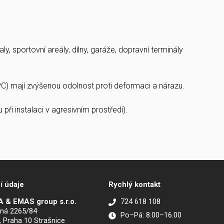
ly, sportovní areály, dílny, garáže, dopravní terminály
(PC) mají zvýšenou odolnost proti deformaci a nárazu.
při instalaci v agresivním prostředí).
í údaje
Rychlý kontakt
 & EMAS group s.r.o.
724 618 108
ná 2265/84
Po–Pá: 8.00–16.00
, Praha 10 Strašnice