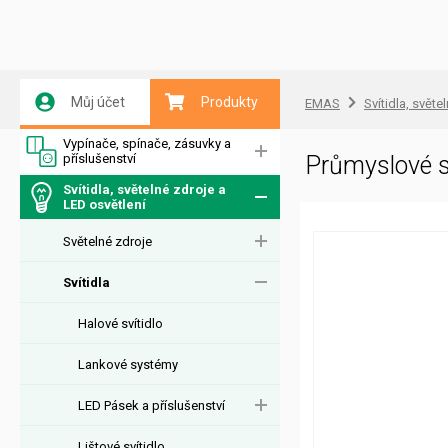
Můj účet
Produkty
EMAS
Svítidla, světe
Vypínače, spínače, zásuvky a
příslušenství
Průmyslové 
Svítidla, světelné zdroje a
LED osvětlení
Světelné zdroje
Svítidla
Halové svítidlo
Lankové systémy
LED Pásek a příslušenství
Lištové svítidlo