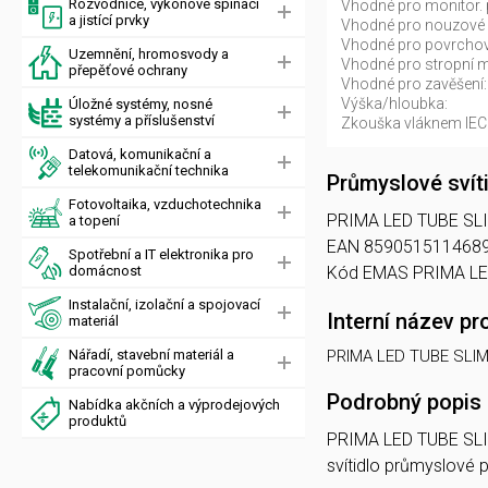
Rozvodnice, výkonové spínací
Vhodné pro monitor. 
a jistící prvky
Vhodné pro nouzové o
Vhodné pro povrcho
Uzemnění, hromosvody a
Vhodné pro stropní 
přepěťové ochrany
Vhodné pro zavěšení:
Výška/hloubka:
Úložné systémy, nosné
systémy a příslušenství
Zkouška vláknem IEC
Datová, komunikační a
telekomunikační technika
Průmyslové sví
Fotovoltaika, vzduchotechnika
PRIMA LED TUBE SLIM 2
a topení
EAN 8590515114689,
Spotřební a IT elektronika pro
domácnost
Kód EMAS PRIMA LE
Instalační, izolační a spojovací
Interní název pr
materiál
Nářadí, stavební materiál a
PRIMA LED TUBE SLIM
pracovní pomůcky
Podrobný popis
Nabídka akčních a výprodejových
produktů
PRIMA LED TUBE SLI
svítidlo průmyslové p