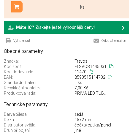
ks
Přidat do košíku
Máte IČ?
Získejte ještě výhodnější ceny!
Vytisknout
Odeslat emailem
Obecné parametry
Značka:
Trevos
Kód zboží:
ELSVOS1445031
Kód dodavatele:
11470
EAN:
8590515114702
Standardní balení:
1 ks
Recyklační poplatek:
7,00 Kč
Produktová řada:
PRIMA LED TUBE SLIM
Technické parametry
Barva tělesa:
šedá
Délka:
1572 mm
Distributor světla:
čočka/optika/panel
Druh připojení:
jiné