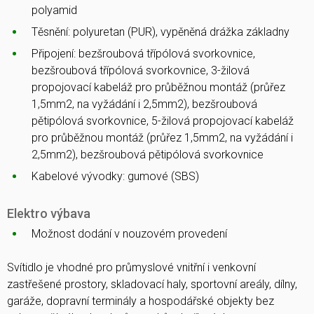
polyamid
Těsnění: polyuretan (PUR), vypěněná drážka základny
Připojení: bezšroubová třípólová svorkovnice,
bezšroubová třípólová svorkovnice, 3-žilová
propojovací kabeláž pro průběžnou montáž (průřez
1,5mm2, na vyžádání i 2,5mm2), bezšroubová
pětipólová svorkovnice, 5-žilová propojovací kabeláž
pro průběžnou montáž (průřez 1,5mm2, na vyžádání i
2,5mm2), bezšroubová pětipólová svorkovnice
Kabelové vývodky: gumové (SBS)
Elektro výbava
Možnost dodání v nouzovém provedení
Svítidlo je vhodné pro průmyslové vnitřní i venkovní
zastřešené prostory, skladovací haly, sportovní areály, dílny,
garáže, dopravní terminály a hospodářské objekty bez