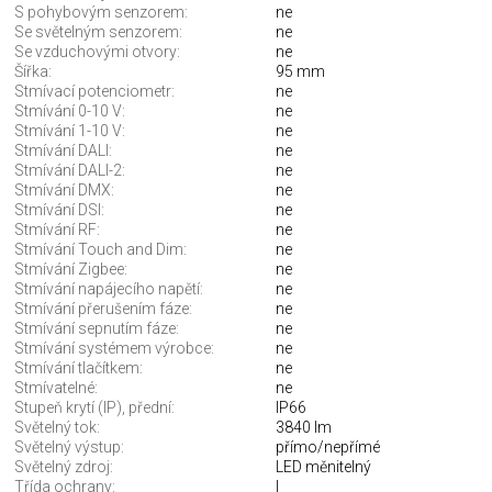
S pohybovým senzorem:
ne
Se světelným senzorem:
ne
Se vzduchovými otvory:
ne
Šířka:
95 mm
Stmívací potenciometr:
ne
Stmívání 0-10 V:
ne
Stmívání 1-10 V:
ne
Stmívání DALI:
ne
Stmívání DALI-2:
ne
Stmívání DMX:
ne
Stmívání DSI:
ne
Stmívání RF:
ne
Stmívání Touch and Dim:
ne
Stmívání Zigbee:
ne
Stmívání napájecího napětí:
ne
Stmívání přerušením fáze:
ne
Stmívání sepnutím fáze:
ne
Stmívání systémem výrobce:
ne
Stmívání tlačítkem:
ne
Stmívatelné:
ne
Stupeň krytí (IP), přední:
IP66
Světelný tok:
3840 lm
Světelný výstup:
přímo/nepřímé
Světelný zdroj:
LED měnitelný
Třída ochrany:
I