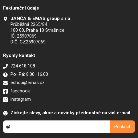
Fakturační údaje
JANČA & EMAS group s.r.o.
Průběžná 2265/84
100 00, Praha 10 Strašnice
IČ: 25907069
DIČ: CZ25907069
Rychlý kontakt
724 618 108
Po–Pá: 8.00–16.00
eshop@emas.cz
facebook
instagram
Získejte slevy, akce a novinky přednostně na váš e-mail.