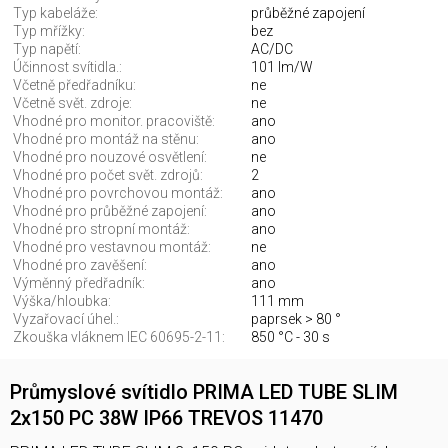
Typ kabeláže:
průběžné zapojení
Typ mřížky:
bez
Typ napětí:
AC/DC
Účinnost svítidla.:
101 lm/W
Včetně předřadníku:
ne
Včetně svět. zdroje:
ne
Vhodné pro monitor. pracoviště:
ano
Vhodné pro montáž na stěnu:
ano
Vhodné pro nouzové osvětlení:
ne
Vhodné pro počet svět. zdrojů:
2
Vhodné pro povrchovou montáž:
ano
Vhodné pro průběžné zapojení:
ano
Vhodné pro stropní montáž:
ano
Vhodné pro vestavnou montáž:
ne
Vhodné pro zavěšení:
ano
Výměnný předřadník:
ano
Výška/hloubka:
111 mm
Vyzařovací úhel.:
paprsek > 80 °
Zkouška vláknem IEC 60695-2-11:
850 °C - 30 s
Průmyslové svítidlo PRIMA LED TUBE SLIM
2x150 PC 38W IP66 TREVOS 11470