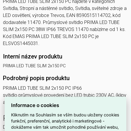
PRIMA LED TUBE SLIM 2x150 PC najdete v kategoriích
Svítidla, Stropní a nástěnné svítidlo, Svítidla, světelné zdroje a
LED osvětlení, výrobce Trevos, EAN 8590515114702, kód
dodavatele 11470. Průmyslové svítidlo PRIMA LED TUBE
SLIM 2x150 PC 38W IP66 TREVOS 11470 nabízíme od 1 ks.
Kód EMAS PRIMA LED TUBE SLIM 2x150 PC je
ELSVOS1445031.
Interní název produktu
PRIMA LED TUBE SLIM 2x150 PC
Podrobný popis produktu
PRIMA LED TUBE SLIM 2x150 PC IP66
svítidlo průmyslové provedení bez LED trubic 230V AC, (klipy
a distanční díly samostatně v sáčku uvnitř svítidla)
Informace o cookies
Kliknutím na Souhlasím se vším budou uloženy cookies
PRIMA LED TUBE
funkční, preferenční, analytické i marketingové -
Dvouřadé plastové průmyslové LED svítidlo, s difuzorem z
dokážeme vám tak umožnit pohodlné používání webu,