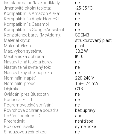
Instalace na hořlavé podklady:
ne
Jmenovitá okolní teplota:
-25-35 °C
Kompatibilní s Amazon Alexa:
ne
Kompatibilní s Apple HomeKit:
ne
Kompatibilní s Casambi:
ne
Kompatibilní s Google Assistant:
ne
Konzistence barev (McAdam):
SDCM3
Materiál krytu:
strukturovaný plast
Materiál tělesa:
plast
Max. výkon systému:
38,2 W
Mechanická ochrana:
IK10
Nastavitelná teplota barev:
ne
Nastavitelné světelný tok:
ne
Nastavitelný úhel paprsku:
ne
Nominální napětí.:
220-240 V
Nominální proud.:
158-174 mA
Objímka:
G13
Ovládání přes Bluetooth:
ne
Podpora IFTTT:
ne
Pogramovatelné stmívání:
ne
Povrchová ochrana pouzdra:
bez úpravy
Požární odolnost D:
ano
Předřadník:
není třeba
Rozložení světla:
symetrické
S nouzovou jednotkou:
ne