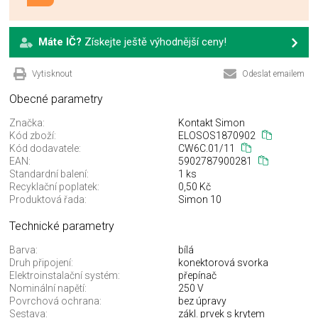
Máte IČ?
Získejte ještě výhodnější ceny!
Vytisknout
Odeslat emailem
Obecné parametry
Značka:
Kontakt Simon
Kód zboží:
ELOSOS1870902
Kód dodavatele:
CW6C.01/11
EAN:
5902787900281
Standardní balení:
1 ks
Recyklační poplatek:
0,50 Kč
Produktová řada:
Simon 10
Technické parametry
Barva:
bílá
Druh připojení:
konektorová svorka
Elektroinstalační systém:
přepínač
Nominální napětí:
250 V
Povrchová ochrana:
bez úpravy
Sestava:
zákl. prvek s krytem