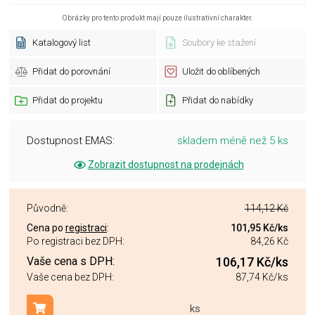
Obrázky pro tento produkt mají pouze ilustrativní charakter.
Katalogový list
Soubory ke stažení
Přidat do porovnání
Uložit do oblíbených
Přidat do projektu
Přidat do nabídky
Dostupnost EMAS:
skladem méně než 5 ks
Zobrazit dostupnost na prodejnách
Původně:
114,12 Kč
Cena po
registraci
:
101,95 Kč
/ks
Po registraci bez DPH:
84,26 Kč
Vaše cena s DPH:
106,17 Kč
/ks
Vaše cena bez DPH:
87,74 Kč
/ks
ks
Přidat do košíku