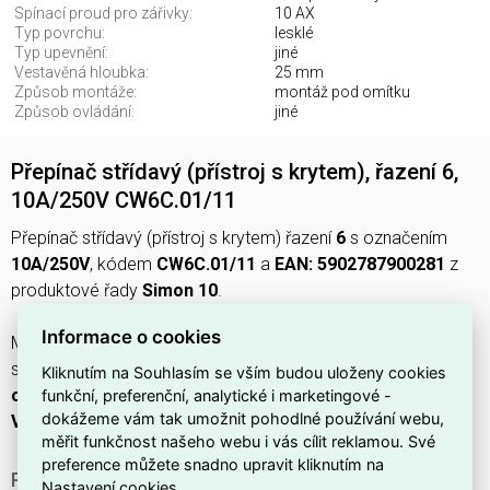
Spínací proud pro zářivky:
10 AX
Typ povrchu:
lesklé
Typ upevnění:
jiné
Vestavěná hloubka:
25 mm
Způsob montáže:
montáž pod omítku
Způsob ovládání:
jiné
Přepínač střídavý (přístroj s krytem), řazení 6,
10A/250V CW6C.01/11
Přepínač střídavý (přístroj s krytem) řazení
6
s označením
10A/250V
, kódem
CW6C.01/11
a
EAN: 5902787900281
z
produktové řady
Simon 10
.
Informace o cookies
Má
bílý
lesklý povrch, připojení přes
konektorovou svorku
,
sestavu
zákl. prvek s krytem
určenou pro
montáž pod
Kliknutím na Souhlasím se vším budou uloženy cookies
funkční, preferenční, analytické i marketingové -
omítku
s vestavěnou hloubkou
25 mm
; nominální napětí
250
dokážeme vám tak umožnit pohodlné používání webu,
V
a spínací proud pro zářivky
10 AX
.
měřit funkčnost našeho webu i vás cílit reklamou. Své
preference můžete snadno upravit kliknutím na
PROČ SI VYBRAT TENTO PŘEPÍNAČ?
Nastavení cookies.