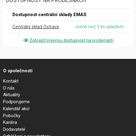
DOSTUPNOST NA PRODEJNÁCH
Dostupnost centrální sklady EMAS
Centrální sklad Ostrava
méně než 5 ks skladem
Zobrazit přesnou dostupnost na prodejnách
O společnosti
Kontakt
O nás
Aktuality
Podporujeme
Kalendář akcí
Pobočky
Kariéra
Dodavatelé