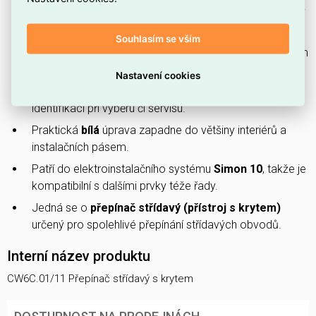
Díky
řazení 6
lze přepínat mezi šesti polohami pro větší
flexibilitu ovládání.
Souhlasím se vším
Jmenovité zatížení
10 A / 250 V
odpovídá požadavkům
běžných domácích a kancelářských obvodů.
Nastavení cookies
Konkrétní typové označení
CW6C.01/11
usnadňuje
identifikaci při výběru či servisu.
Praktická
bílá
úprava zapadne do většiny interiérů a
instalačních pásem.
Patří do elektroinstalačního systému
Simon 10
, takže je
kompatibilní s dalšími prvky téže řady.
Jedná se o
přepínač střídavý (přístroj s krytem)
určený pro spolehlivé přepínání střídavých obvodů.
Interní název produktu
CW6C.01/11 Přepínač střídavý s krytem