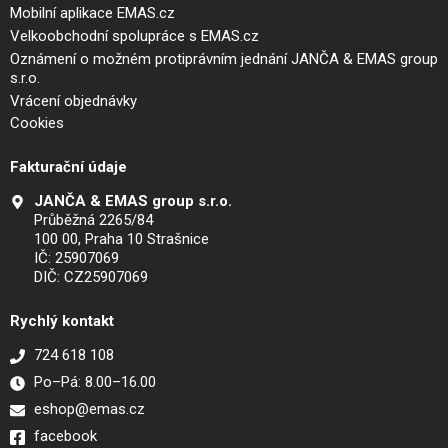
Mobilní aplikace EMAS.cz
Velkoobchodní spolupráce s EMAS.cz
Oznámení o možném protiprávním jednání JANČA & EMAS group
s.r.o.
Vrácení objednávky
Cookies
Fakturační údaje
JANČA & EMAS group s.r.o.
Průběžná 2265/84
100 00, Praha 10 Strašnice
IČ: 25907069
DIČ: CZ25907069
Rychlý kontakt
724 618 108
Po–Pá: 8.00–16.00
eshop@emas.cz
facebook