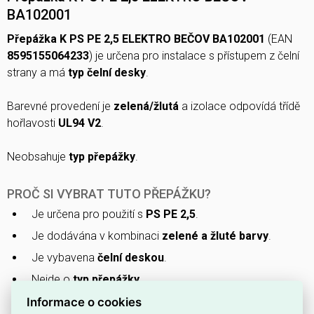
BA102001
Přepážka K PS PE 2,5 ELEKTRO BEČOV BA102001
(EAN
8595155064233
) je určena pro instalace s přístupem z čelní
strany a má
typ čelní desky
.
Barevné provedení je
zelená/žlutá
a izolace odpovídá třídě
hořlavosti
UL94 V2
.
Neobsahuje
typ přepážky
.
PROČ SI VYBRAT TUTO PŘEPÁŽKU?
Je určena pro použití s
PS PE 2,5
.
Je dodávána v kombinaci
zelené a žluté barvy
.
Je vybavena
čelní deskou
.
Nejde o
typ přepážky
.
Dodávána pod označením
ELEKTRO BEČOV
Informace o cookies