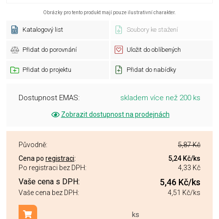
Obrázky pro tento produkt mají pouze ilustrativní charakter.
Katalogový list
Soubory ke stažení
Přidat do porovnání
Uložit do oblíbených
Přidat do projektu
Přidat do nabídky
Dostupnost EMAS:
skladem více než 200 ks
Zobrazit dostupnost na prodejnách
Původně:
5,87 Kč
Cena po
registraci
:
5,24 Kč
/ks
Po registraci bez DPH:
4,33 Kč
Vaše cena s DPH:
5,46 Kč
/ks
Vaše cena bez DPH:
4,51 Kč
/ks
ks
Přidat do košíku