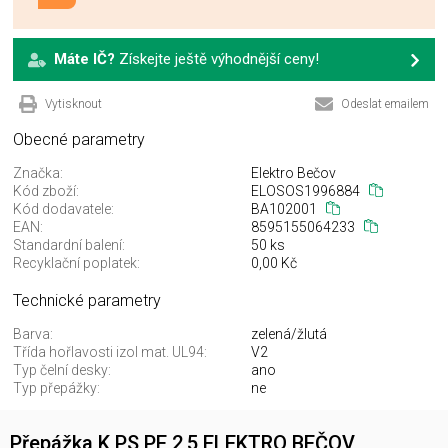
Máte IČ?
Získejte ještě výhodnější ceny!
Vytisknout
Odeslat emailem
Obecné parametry
Značka:
Elektro Bečov
Kód zboží:
ELOSOS1996884
Kód dodavatele:
BA102001
EAN:
8595155064233
Standardní balení:
50 ks
Recyklační poplatek:
0,00 Kč
Technické parametry
Barva:
zelená/žlutá
Třída hořlavosti izol mat. UL94:
V2
Typ čelní desky:
ano
Typ přepážky:
ne
Přepážka K PS PE 2,5 ELEKTRO BEČOV