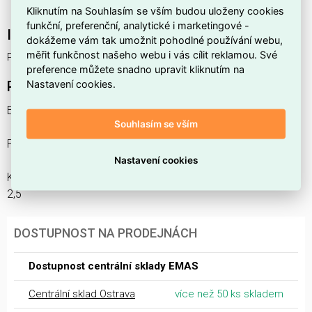
BA102001
.
Kliknutím na Souhlasím se vším budou uloženy cookies
funkční, preferenční, analytické i marketingové -
Interní název produktu
dokážeme vám tak umožnit pohodlné používání webu,
měřit funkčnost našeho webu i vás cílit reklamou. Své
Přepážka K PS PE 2,5
preference můžete snadno upravit kliknutím na
Nastavení cookies.
Podrobný popis produktu
BA102001
Souhlasím se vším
Přepážka K PS PE 2,5
Nastavení cookies
Koncová přepážka pro jednopólové řadové svorky PS PE
2,5
DOSTUPNOST NA PRODEJNÁCH
Dostupnost centrální sklady EMAS
Centrální sklad Ostrava
více než 50 ks skladem