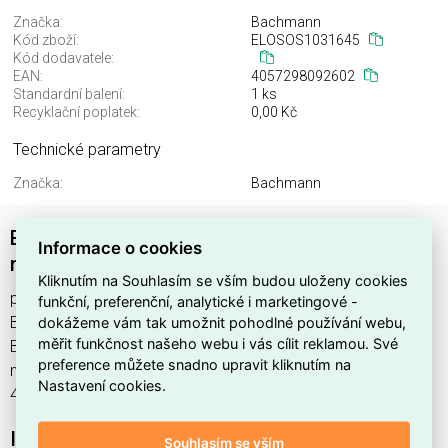
Značka:
Bachmann
Kód zboží:
ELOSOS1031645
Kód dodavatele:
EAN:
4057298092602
Standardní balení:
1 ks
Recyklační poplatek:
0,00 Kč
Technické parametry
Značka:
Bachmann
Bachman 349.015 přenosný distributor
Informace o cookies
napájení 400V / 230
Kliknutím na Souhlasím se vším budou uloženy cookies
přenosný distributor napájení 400V / 230 , výrobce
funkční, preferenční, analytické i marketingové -
Bachmann, EAN 4057298092602, kód dodavatele .
dokážeme vám tak umožnit pohodlné používání webu,
měřit funkčnost našeho webu i vás cílit reklamou. Své
Bachman 349.015 přenosný distributor napájení 400V / 230
preference můžete snadno upravit kliknutím na
nabízíme od 1 ks. Kód EMAS přenosný distributor napájení
Nastavení cookies.
400V / 230 je ELOSOS1031645.
Interní název produktu
Souhlasím se vším