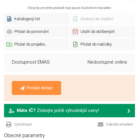
Obrázky pro tento produkt mají pouze ilustrativní charakter.
Katalogový list
Soubory ke stažení
Přidat do porovnání
Uložit do oblíbených
Přidat do projektu
Přidat do nabídky
Dostupnost EMAS:
Nedostupné online
Poslat dotaz
Máte IČ?
Získejte ještě výhodnější ceny!
Vytisknout
Odeslat emailem
Obecné parametry