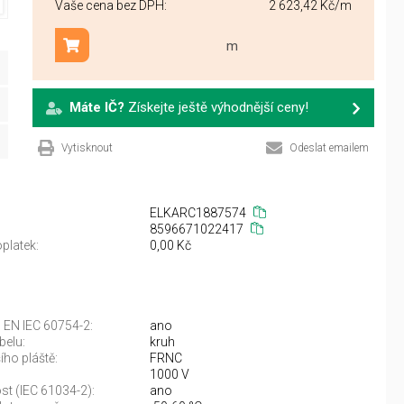
Vaše cena bez DPH:
2 623,42 Kč
/m
m
Přidat do košíku
Máte IČ?
Získejte ještě výhodnější ceny!
Vytisknout
Odeslat emailem
ELKARC1887574
8596671022417
platek:
0,00 Kč
 EN IEC 60754-2:
ano
belu:
kruh
ího pláště:
FRNC
1000 V
st (IEC 61034-2):
ano