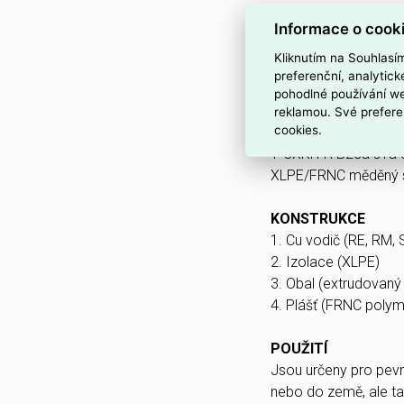
Informace o cook
Interní název pr
Kliknutím na Souhlasí
PRAFlaSafe+ X-J 5 x 
preferenční, analytic
pohodlné používání we
Podrobný popis
reklamou. Své prefere
cookies.
PRAFlaSafe+ X
1-CXKH-R B2ca s1a 
XLPE/FRNC měděný si
KONSTRUKCE
1. Cu vodič (RE, RM,
2. Izolace (XLPE)
3. Obal (extrudovaný
4. Plášť (FRNC polym
POUŽITÍ
Jsou určeny pro pevno
nebo do země, ale tak