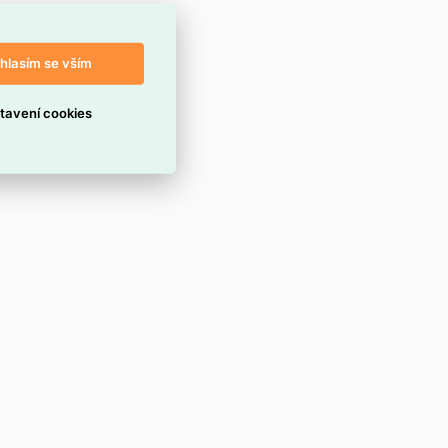
hlasím se vším
tavení cookies