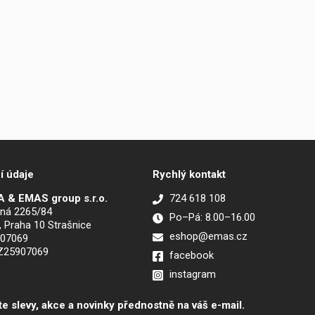
í údaje
Rychlý kontakt
 & EMAS group s.r.o.
724 618 108
ná 2265/84
Po–Pá: 8.00–16.00
, Praha 10 Strašnice
eshop@emas.cz
907069
CZ25907069
facebook
instagram
te slevy, akce a novinky přednostně na váš e-mail.