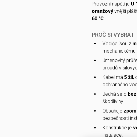
Provozní napětí je
U 
oranžový
vnější pláš
60 °C
.
PROČ SI VYBRAT
Vodiče jsou z
m
mechanickému 
Jmenovitý průřez
proudů v silovýc
Kabel má
5 žil
,
ochranného vod
Jedná se o
bez
škodliviny.
Obsahuje
zpoma
bezpečnosti ins
Konstrukce je
v
instalace.