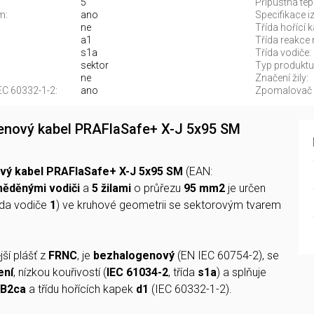
5
Přípustná tep
m:
ano
Specifikace iz
ne
Třída hořící 
a1
Třída reakce 
s1a
Třída vodiče:
sektor
Typ produktu
ne
Značení žily:
EC 60332-1-2:
ano
Zpomalovač 
enový kabel PRAFlaSafe+ X-J 5x95 SM
vý kabel PRAFlaSafe+ X-J 5x95 SM
(EAN:
ěděnými vodiči
a
5 žilami
o průřezu
95 mm2
je určen
řída vodiče
1
) ve kruhové geometrii se sektorovým tvarem
ější plášť z
FRNC
, je
bezhalogenový
(EN IEC 60754-2), se
ení
, nízkou kouřivostí (
IEC 61034-2
, třída
s1a
) a splňuje
B2ca
a třídu hořících kapek
d1
(IEC 60332-1-2).