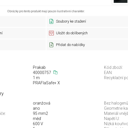
Obrázky pro tento produkt mají pouze ilustrativní charakter.
Soubory ke stažení
ní
Uložit do oblíbených
Přidat do nabídky
Prakab
Kód zboží:
40000757
EAN:
1 m
Recyklační po
PRAFlaSafe+ X
ry
oranžová
Bez halogenů
ano
Geometrie ka
iče:
95 mm2
Materiál vnějš
měď
Napětí U:
600 V
Nízká kouřivo