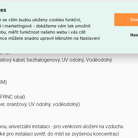
ies
oduktu
Sou
m se vším budou uloženy cookies funkční,
95 SM
ké i marketingové - dokážeme vám tak umožnit
bu, měřit funkčnost našeho webu i vás cílit
 produktu
Nas
nce můžete snadno upravit kliknutím na Nastavení
d1 a1
lový kabel, bezhalogenový, UV odolný, Voděodolný
 SM)
 FRNC obal)
er, oranžový, UV odolný, voděodolný)
u, univerzální instalaci - pro venkovní uložení na vzduchu
é pro instalaci uvnitř, do míst se zvýšenou koncentrací