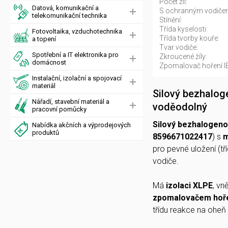
Počet žil:
Datová, komunikační a
S ochranným vodiče
telekomunikační technika
Stínění:
Třída kyselosti:
Fotovoltaika, vzduchotechnika
Třída tvorby kouře:
a topení
Tvar vodiče:
Spotřební a IT elektronika pro
Zkroucené žíly:
domácnost
Zpomalovač hoření I
Instalační, izolační a spojovací
materiál
Silový bezhalog
Nářadí, stavební materiál a
voděodolný
pracovní pomůcky
Silový bezhalogeno
Nabídka akčních a výprodejových
produktů
8596671022417
) s
m
pro pevné uložení (t
vodiče.
Má
izolaci XLPE
, vn
zpomalovačem hoř
třídu reakce na oheň