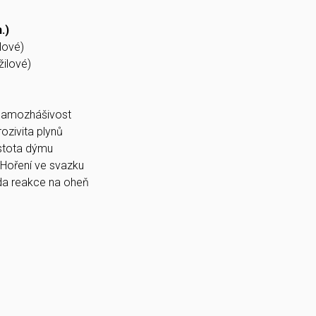
.)
lové)
žilové)
Samozhášivost
ozivita plynů
stota dýmu
Hoření ve svazku
da reakce na oheň