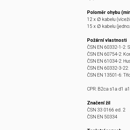
Poloměr ohybu (min
12 x ∅ kabelu (víceži
15 x ∅ kabelu (jedno
Požární vlastnosti
ČSN EN 60332-1-2: 
ČSN EN 60754-2: Kor
ČSN EN 61034-2: Hu
ČSN EN 60332-3-22: 
ČSN EN 13501-6: Tří
CPR: B2ca s1a d1 a1
Značení žil
ČSN 33 0166 ed. 2
ČSN EN 50334