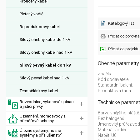
Kroucený kabel
Pletený vodič
Katalogový list
Reproduktorový kabel
Přidat do porovná
Silový ohebný kabel do 1 kV
Přidat do projektu
Silový ohebný kabel nad 1 kV
Obecné parametry
Silový pevný kabel do 1 kV
Značka:
Silový pevný kabel nad 1 kV
Kód dodavatele:
Standardní balení:
Produktová řada:
Termočlánkový kabel
Rozvodnice, výkonové spínací
Technické paramet
a jistící prvky
Barva vnějšího pláště:
Uzemnění, hromosvody a
Bez halogenů:
přepěťové ochrany
Jmenovitý průřez vod
Materiál vodiče:
Úložné systémy, nosné
systémy a příslušenství
Napětí U0: