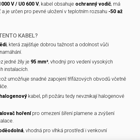
1000 V / U0 600 V
, kabel obsahuje
ochranný vodič
, má
ť a je určen pro pevné uložení v teplotním rozsahu
-50 až
 TENTO KABEL?
ědi
, která zajišťuje dobrou tažnost a odolnost vůči
namáhání.
 jedné žíly je
95 mm²
, vhodný pro vedení vysokých
h instalacích.
 což umožňuje snadné zapojení třífázových obvodů včetně
iče.
halogenový
kabel, při požáru tedy nevznikají halogenové
lovač hoření
pro omezení šíření plamene a zvýšení
talace.
oděodolná
, vhodná pro vlhká prostředí i venkovní