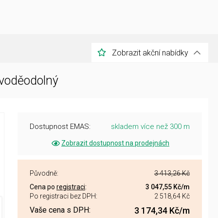
Zobrazit akční nabídky
 voděodolný
Dostupnost EMAS:
skladem více než 300 m
Zobrazit dostupnost na prodejnách
Původně:
3 413,26 Kč
Cena po
registraci
:
3 047,55 Kč
/m
Po registraci bez DPH:
2 518,64 Kč
Vaše cena s DPH:
3 174,34 Kč
/m