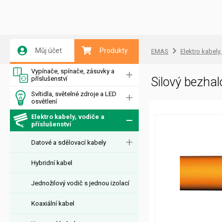
Můj účet
Produkty
EMAS
Elektro kabely,
Vypínače, spínače, zásuvky a
příslušenství
Silový bezha
Svítidla, světelné zdroje a LED
osvětlení
Elektro kabely, vodiče a
příslušenství
Datové a sdělovací kabely
Hybridní kabel
Jednožilový vodič s jednou izolací
Koaxiální kabel