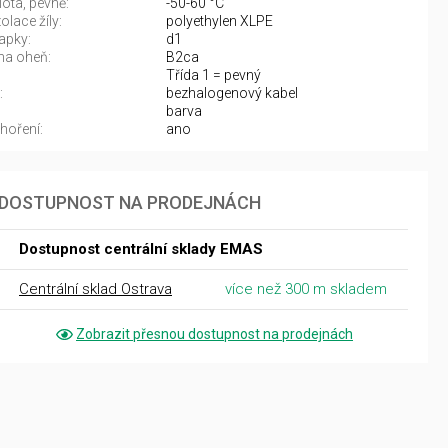
lota, pevně:
-50-60 °C
olace žíly:
polyethylen XLPE
kapky:
d1
na oheň:
B2ca
Třída 1 = pevný
:
bezhalogenový kabel
barva
hoření:
ano
DOSTUPNOST NA PRODEJNÁCH
Dostupnost centrální sklady EMAS
Centrální sklad Ostrava
více než 300 m skladem
Zobrazit přesnou dostupnost na prodejnách