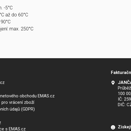
n. -5°C
0°C až do 60°C
 90°C
jení: max. 250°C
Fakturačn
.cz
JANČA
Průběž
100 00
ernetového obchodu EMAS.cz
IČ: 25
 pro vrácení zboží
DIČ: 
ních údajů (GDPR)
z
Získej
áce s EMAS.cz