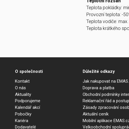
Teplotní rozsah
Teplota pokládky: mi
Provozní teplota: -5
Teplota vodiče: max.
Teplota krátkého spo
O společnosti
Důležité odkazy
Kontakt
Jak nakupovat na EMAS
O nás
Doprava a platba
Aktuality
Obchodní podmínky int
Podporujeme
Reklamační řád a postup
Kalendář akcí
Zásady zpracování osob
Pobočky
Aktuální ceník
Kariéra
Mobilní aplikace EMAS.c
Dodavatelé
Velkoobchodní spolupr