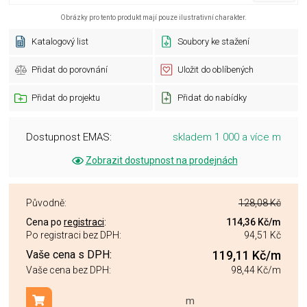
Obrázky pro tento produkt mají pouze ilustrativní charakter.
Katalogový list
Soubory ke stažení
Přidat do porovnání
Uložit do oblíbených
Přidat do projektu
Přidat do nabídky
Dostupnost EMAS:
skladem 1 000 a více m
Zobrazit dostupnost na prodejnách
Původně:
128,08 Kč
Cena po
registraci
:
114,36 Kč
/m
Po registraci bez DPH:
94,51 Kč
Vaše cena s DPH:
119,11 Kč
/m
Vaše cena bez DPH:
98,44 Kč
/m
m
Přidat do košíku