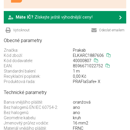
Máte IČ?
Získejte ještě výhodnější ceny!
Vytisknout
Odeslat emailem
Obecné parametry
Značka:
Prakab
Kód zboží:
ELKARC1887606
Kód dodavatele:
40000807
EAN:
8596671022752
Standardní balení:
1 m
Recyklační poplatek:
0,00 Kč
Produktová řada:
PRAFlaSafe+ X
Technické parametry
Barva vnějšího pláště:
oranžová
Bez halogenů EN IEC 60754-2:
ano
Bez halogenů:
ano
Geometrie kabelu:
kruh
Jmenovitý průřez vodiče:
16 mm2
Materiál vnějšího pláště:
FRNC