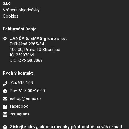
s.r.o.
Vrácení objednávky
Cookies
Fakturační údaje
JANČA & EMAS group s.r.o.
Průběžná 2265/84
100 00, Praha 10 Strašnice
IČ: 25907069
DIČ: CZ25907069
Rychlý kontakt
724 618 108
Po–Pá: 8.00–16.00
eshop@emas.cz
facebook
instagram
Získejte slevy, akce a novinky přednostně na váš e-mail.