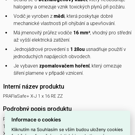
halogeny a omezuje vznik toxických plynů při požáru.
Vodič je vyroben z
mědi
, která poskytuje dobré
mechanické vlastnosti při ohýbání a upevňování.
Má jmenovitý průřez vodiče
16 mm²
, vhodný pro střední
až vyšší elektrická zatížení.
Jednojádrové provedení s
1 žílou
usnadňuje použití v
jednoduchých napájecích obvodech.
Je vybaven
zpomalovačem hoření
, který omezuje
šíření plamene v případě vznícení.
Interní název produktu
PRAFlaSafe+ X-J 1 x 16 RE ZZ
Podrobný popis produktu
PRAFlaSafe+ X
Informace o cookies
1-CXKH-R B2ca s1a d1 a1
Kliknutím na Souhlasím se vším budou uloženy cookies
XLPE/FRNC měděný silový kabel, bezhalogenový, UV odolný,