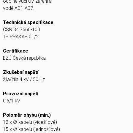
odolné vůči UV záření a
vodě AD1-AD7.
Technická specifikace
ČSN 34 7660-100
TP PRAKAB 01/21
Certifikace
EZÚ Česká republika
Zkušební napětí
žíla/žíla 4 kV / 50 Hz
Provozní napětí
0,6/1 kV
Poloměr ohybu (min.)
12 x ∅ kabelu (vícežilové)
15 x ∅ kabelu (jednožilové)