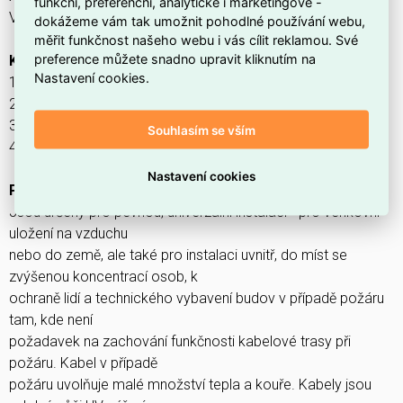
funkční, preferenční, analytické i marketingové -
Voděodolný
dokážeme vám tak umožnit pohodlné používání webu,
měřit funkčnost našeho webu i vás cílit reklamou. Své
preference můžete snadno upravit kliknutím na
KONSTRUKCE
Nastavení cookies.
1. Cu vodič (RE, RM, SM)
2. Izolace (XLPE)
3. Obal (extrudovaný FRNC obal)
Souhlasím se vším
4. Plášť (FRNC polymer, oranžový, UV odolný, voděodolný)
Nastavení cookies
POUŽITÍ
Jsou určeny pro pevnou, univerzální instalaci - pro venkovní
uložení na vzduchu
nebo do země, ale také pro instalaci uvnitř, do míst se
zvýšenou koncentrací osob, k
ochraně lidí a technického vybavení budov v případě požáru
tam, kde není
požadavek na zachování funkčnosti kabelové trasy při
požáru. Kabel v případě
požáru uvolňuje malé množství tepla a kouře. Kabely jsou