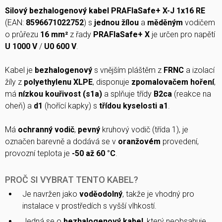
Silový bezhalogenový kabel PRAFlaSafe+ X-J 1x16 RE
(EAN:
8596671022752
) s
jednou žílou
a
měděným
vodičem
o průřezu
16 mm²
z řady
PRAFlaSafe+ X
je určen pro napětí
U 1000 V
/
U0 600 V
.
Kabel je
bezhalogenový
s vnějším pláštěm z
FRNC
a izolací
žíly z
polyethylenu XLPE
, disponuje
zpomalovačem hoření
,
má
nízkou kouřivost (s1a)
a splňuje třídy
B2ca
(reakce na
oheň) a
d1
(hořící kapky) s
třídou kyselosti a1
.
Má
ochranný vodič
,
pevný
kruhový vodič (třída 1), je
označen barevně a dodává se v
oranžovém
provedení,
provozní teplota je
-50 až 60 °C
.
PROČ SI VYBRAT TENTO KABEL?
Je navržen jako
voděodolný
, takže je vhodný pro
instalace v prostředích s vyšší vlhkostí.
Jedná se o
bezhalogenový kabel
, který neobsahuje