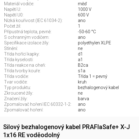
Materiál vodiče:
měď
Napětí U:
1000 V
Napětí U0:
600 V
Nízká kouřivost (IEC 61034-2):
ano
Počet žil:
1
Přípustná teplota, pevně:
-50-60 °C
S ochranným vodičem:
ano
Specifikace izolace žíly:
polyethylen XLPE
Stínění:
ne
Třída hořící kapky:
d1
Třída kyselosti:
a1
Třída reakce na oheň:
B2ca
Třída tvorby kouře:
s1a
Třída vodiče:
Třída 1 = pevný
Tvar vodiče:
kruh
Typ produktu:
bezhalogenový kabel
Zkroucené žíly:
ne
Značení žily:
barva
Zpomalovač hoření IEC 60332-1-2:
ano
Zpomalovač hoření:
ano
Silový bezhalogenový kabel PRAFlaSafe+ X-J
1x16 RE voděodolný