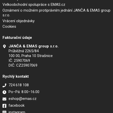
Velkoobchodní spolupráce s EMAS.cz
Oznámení o možném protiprávním jednání JANČA & EMAS group
s.r.o.
Vrácení objednávky
Cookies
Fakturační údaje
JANČA & EMAS group s.r.o.
Průběžná 2265/84
100 00, Praha 10 Strašnice
IČ: 25907069
DIČ: CZ25907069
Rychlý kontakt
724 618 108
Po–Pá: 8.00–16.00
eshop@emas.cz
facebook
instagram