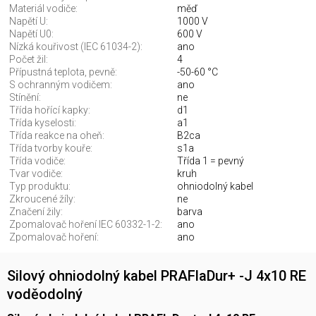
Materiál vodiče:
měď
Napětí U:
1000 V
Napětí U0:
600 V
Nízká kouřivost (IEC 61034-2):
ano
Počet žil:
4
Přípustná teplota, pevně:
-50-60 °C
S ochranným vodičem:
ano
Stínění:
ne
Třída hořící kapky:
d1
Třída kyselosti:
a1
Třída reakce na oheň:
B2ca
Třída tvorby kouře:
s1a
Třída vodiče:
Třída 1 = pevný
Tvar vodiče:
kruh
Typ produktu:
ohniodolný kabel
Zkroucené žíly:
ne
Značení žily:
barva
Zpomalovač hoření IEC 60332-1-2:
ano
Zpomalovač hoření:
ano
Silový ohniodolný kabel PRAFlaDur+ -J 4x10 RE
voděodolný