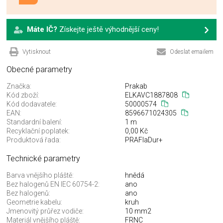
Máte IČ?
Získejte ještě výhodnější ceny!
Vytisknout
Odeslat emailem
Obecné parametry
Značka:
Prakab
Kód zboží:
ELKAVC1887808
Kód dodavatele:
50000574
EAN:
8596671024305
Standardní balení:
1 m
Recyklační poplatek:
0,00 Kč
Produktová řada:
PRAFlaDur+
Technické parametry
Barva vnějšího pláště:
hnědá
Bez halogenů EN IEC 60754-2:
ano
Bez halogenů:
ano
Geometrie kabelu:
kruh
Jmenovitý průřez vodiče:
10 mm2
Materiál vnějšího pláště:
FRNC