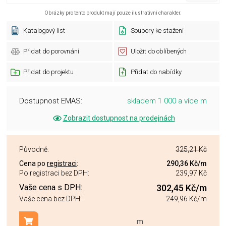
Obrázky pro tento produkt mají pouze ilustrativní charakter.
Katalogový list
Soubory ke stažení
Přidat do porovnání
Uložit do oblíbených
Přidat do projektu
Přidat do nabídky
Dostupnost EMAS:
skladem 1 000 a více m
Zobrazit dostupnost na prodejnách
Původně:
325,21 Kč
Cena po
registraci
:
290,36 Kč
/m
Po registraci bez DPH:
239,97 Kč
Vaše cena s DPH:
302,45 Kč
/m
Vaše cena bez DPH:
249,96 Kč
/m
m
Přidat do košíku