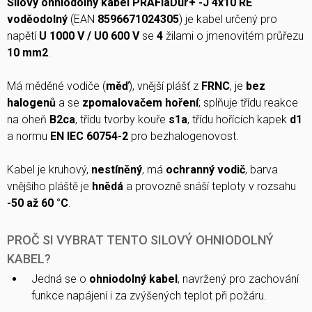
Silový ohniodolný kabel PRAFlaDur+ -J 4x10 RE
voděodolný
(EAN
8596671024305
) je kabel určený pro
napětí
U 1000 V / U0 600 V
se
4
žilami o jmenovitém průřezu
10 mm2
.
Má měděné vodiče (
měď
), vnější plášť z
FRNC
, je
bez
halogenů
a se
zpomalovačem hoření
; splňuje třídu reakce
na oheň
B2ca
, třídu tvorby kouře
s1a
, třídu hořících kapek
d1
a normu
EN IEC 60754-2
pro bezhalogenovost.
Kabel je kruhový,
nestíněný
, má
ochranný vodič
, barva
vnějšího pláště je
hnědá
a provozně snáší teploty v rozsahu
-50 až 60 °C
.
PROČ SI VYBRAT TENTO SILOVÝ OHNIODOLNÝ
KABEL?
Jedná se o
ohniodolný kabel
, navržený pro zachování
funkce napájení i za zvýšených teplot při požáru.