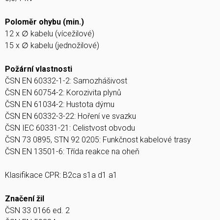
Poloměr ohybu (min.)
12 x ∅ kabelu (vícežilové)
15 x ∅ kabelu (jednožilové)
Požární vlastnosti
ČSN EN 60332-1-2: Samozhášivost
ČSN EN 60754-2: Korozivita plynů
ČSN EN 61034-2: Hustota dýmu
ČSN EN 60332-3-22: Hoření ve svazku
ČSN IEC 60331-21: Celistvost obvodu
ČSN 73 0895, STN 92 0205: Funkčnost kabelové trasy
ČSN EN 13501-6: Třída reakce na oheň
Klasifikace CPR: B2ca s1a d1 a1
Značení žil
ČSN 33 0166 ed. 2