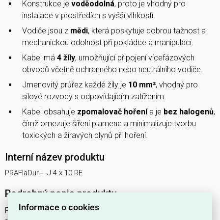
Konstrukce je
voděodolná
, proto je vhodný pro
instalace v prostředích s vyšší vlhkostí.
Vodiče jsou z
mědi
, která poskytuje dobrou tažnost a
mechanickou odolnost při pokládce a manipulaci.
Kabel má
4 žíly
, umožňující připojení vícefázových
obvodů včetně ochranného nebo neutrálního vodiče.
Jmenovitý průřez každé žíly je
10 mm²
, vhodný pro
silové rozvody s odpovídajícím zatížením.
Kabel obsahuje
zpomalovač hoření
a je
bez halogenů
,
čímž omezuje šíření plamene a minimalizuje tvorbu
toxických a žíravých plynů při hoření.
Interní název produktu
PRAFlaDur+ -J 4 x 10 RE
Podrobný popis produktu
Informace o cookies
PRAFlaDur+