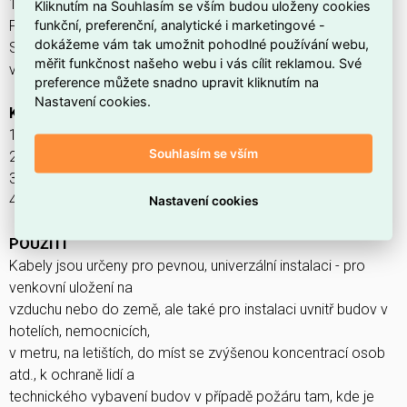
1-CSKH-V180+ P15-R - P60-R, PH120-R, P75090-R, PS15 -
Kliknutím na Souhlasím se vším budou uloženy cookies
funkční, preferenční, analytické i marketingové -
PS60, B2ca s1a d1 a1
dokážeme vám tak umožnit pohodlné používání webu,
SiR/FRNC silový kabel, s funkčností kabelové trasy, pro
měřit funkčnost našeho webu i vás cílit reklamou. Své
venkovní použití i do země
preference můžete snadno upravit kliknutím na
Nastavení cookies.
KONSTRUKCE
1. Cu jádro (RE, RM)
Souhlasím se vším
2. Izolace (silikonový kaučuk)
3. Obal (extrudovaný FRNC obal)
4. Plášť (FRNC polymer, hnědý, UV odolný, Voděodolný)
Nastavení cookies
POUŽITÍ
Kabely jsou určeny pro pevnou, univerzální instalaci - pro
venkovní uložení na
vzduchu nebo do země, ale také pro instalaci uvnitř budov v
hotelích, nemocnicích,
v metru, na letištích, do míst se zvýšenou koncentrací osob
atd., k ochraně lidí a
technického vybavení budov v případě požáru tam, kde je