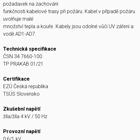
požadavek na zachování
funkčnosti kabelové trasy při požáru. Kabel v případě požáru
uvolňuje malé
množství tepla a kouře. Kabely jsou odolné vůči UV záření a
vodě AD1-AD7.
Technická specifikace
ČSN 34 7660-100
TP PRAKAB 01/21
Certifikace
EZÚ Česká republika
TSÚS Slovensko
Zkušební napětí
žíla/žíla 4 kV / 50 Hz
Provozní napětí
0,6/1 kV