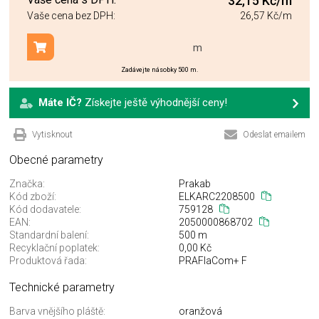
32,15 Kč
/m
Vaše cena bez DPH:
26,57 Kč
/m
m
Přidat do košíku
Zadávejte násobky 500 m.
Máte IČ?
Získejte ještě výhodnější ceny!
Vytisknout
Odeslat emailem
Obecné parametry
Značka:
Prakab
Kód zboží:
ELKARC2208500
Kód dodavatele:
759128
EAN:
2050000868702
Standardní balení:
500 m
Recyklační poplatek:
0,00 Kč
Produktová řada:
PRAFlaCom+ F
Technické parametry
Barva vnějšího pláště:
oranžová