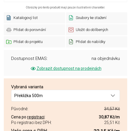
Obrázky pro tento produkt mají pouze ilustrativní charakter.
Katalogový list
Soubory ke stažení
Přidat do porovnání
Uložit do oblíbených
Přidat do projektu
Přidat do nabídky
Dostupnost EMAS:
na objednávku
Zobrazit dostupnost na prodejnách
Vybraná varianta
Překližka 500m
Původně:
34,57 Kč
Cena po
registraci
:
30,87 Kč
/m
Po registraci bez DPH:
25,51 Kč
Vaše cena s DPH: