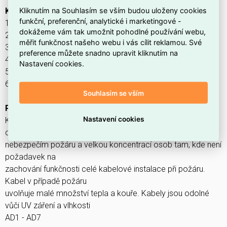
Kliknutím na Souhlasím se vším budou uloženy cookies
KONSTRUKCE
funkční, preferenční, analytické i marketingové -
1. Cu vodič (RE)
dokážeme vám tak umožnit pohodlné používání webu,
2. Izolace (FRNC polymer), žíly stočené do párů
měřit funkčnost našeho webu i vás cílit reklamou. Své
3. Obal (dielektrická, separační páska)
preference můžete snadno upravit kliknutím na
4. Stínění (laminovaná Al folie s příložným CuSn drátem)
Nastavení cookies.
5. Obal (extrudovaný FRNC obal)
6. Plášť (FRNC polymer, oranžový, UV odolný, voděodolný)
Souhlasím se vším
POUŽITÍ
Nastavení cookies
Kabely jsou určeny pro přenos analogových a digitálních dat,
do míst se zvýšeným
nebezpečím požáru a velkou koncentrací osob tam, kde není
požadavek na
zachování funkčnosti celé kabelové instalace při požáru.
Kabel v případě požáru
uvolňuje malé množství tepla a kouře. Kabely jsou odolné
vůči UV záření a vlhkosti
AD1 - AD7