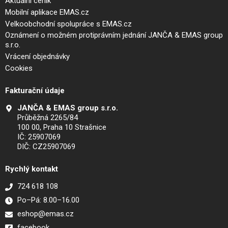
Aktuální ceník
Mobilní aplikace EMAS.cz
Velkoobchodní spolupráce s EMAS.cz
Oznámení o možném protiprávním jednání JANČA & EMAS group
s.r.o.
Vrácení objednávky
Cookies
Fakturační údaje
JANČA & EMAS group s.r.o.
Průběžná 2265/84
100 00, Praha 10 Strašnice
IČ: 25907069
DIČ: CZ25907069
Rychlý kontakt
724 618 108
Po–Pá: 8.00–16.00
eshop@emas.cz
facebook