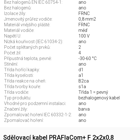
Bez halogenů EN IEC 60754-1:
ano
Bez halogenů:
ano
Izolace žíly:
FRNC
Jmenovitý průřez vodiče:
0,8 mm2
Materiál vnějšího pláště:
FRNC
Materiál vodiče:
měď
Napětí U:
100 V
Nízká kouřivost (IEC 61034-2):
ano
Počet splétaných prvků:
2
Počet žil:
4
Přípustná teplota, pevně:
-30-60 °C
Stínění:
ano
Třída hořící kapky:
d1
Třída kyselosti:
a1
Třída reakce na oheň:
B2ca
Třída tvorby kouře:
s1a
Třída vodiče:
Třída 1 = pevný
Typ produktu:
bezhalogenový kabel
Vhodné pro podzemní instalaci:
ano
Značení žily:
barva
Zpomalovač hoření IEC 60332-1-2:
ano
Zpomalovač hoření:
ano
Sdělovací kabel PRAFlaCom+ F 2x2x0,8