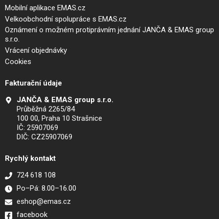
Mobilní aplikace EMAS.cz
Velkoobchodní spolupráce s EMAS.cz
Oznámení o možném protiprávním jednání JANČA & EMAS group
s.r.o.
Vrácení objednávky
Cookies
Fakturační údaje
JANČA & EMAS group s.r.o.
Průběžná 2265/84
100 00, Praha 10 Strašnice
IČ: 25907069
DIČ: CZ25907069
Rychlý kontakt
724 618 108
Po–Pá: 8.00–16.00
eshop@emas.cz
facebook