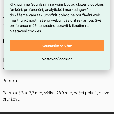
Kliknutím na Souhlasím se vším budou uloženy cookies
PR 1,5/S najdete v kategoriích Skříně, rozvodnice,
funkční, preferenční, analytické i marketingové -
Rozvodnice, výkonové spínací a jistící prvky, výrobce
dokážeme vám tak umožnit pohodlné používání webu,
Phoenix Contact, EAN 4046356566131, kód dodavatele
měřit funkčnost našeho webu i vás cílit reklamou. Své
3212882. Pojistka PR 1,5/S PHOENIX CONTACT 3212882
preference můžete snadno upravit kliknutím na
nabízíme od 50 ks. Kód EMAS PR 1,5/S je ELOSOS1722087.
Nastavení cookies.
Interní název produktu
Souhlasím se vším
PR 1,5/S
Nastavení cookies
Podrobný popis produktu
PR 1,5/S
Pojistka
Pojistka, šířka: 3,3 mm, výška: 28,9 mm, počet pólů: 1, barva:
oranžová