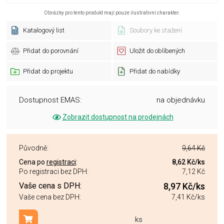
Obrázky pro tento produkt mají pouze ilustrativní charakter.
Katalogový list
Soubory ke stažení
Přidat do porovnání
Uložit do oblíbených
Přidat do projektu
Přidat do nabídky
Dostupnost EMAS:
na objednávku
Zobrazit dostupnost na prodejnách
Původně:
9,64 Kč
Cena po
registraci
:
8,62 Kč
/ks
Po registraci bez DPH:
7,12 Kč
Vaše cena s DPH:
8,97 Kč
/ks
Vaše cena bez DPH:
7,41 Kč
/ks
ks
Přidat do košíku