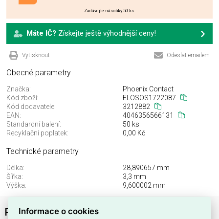
Zadávejte násobky 50 ks.
Máte IČ?
Získejte ještě výhodnější ceny!
Vytisknout
Odeslat emailem
Obecné parametry
Značka:
Phoenix Contact
Kód zboží:
ELOSOS1722087
Kód dodavatele:
3212882
EAN:
4046356566131
Standardní balení:
50 ks
Recyklační poplatek:
0,00 Kč
Technické parametry
Délka:
28,890657 mm
Šířka:
3,3 mm
Výška:
9,600002 mm
Informace o cookies
Pojistka PR 1,5/S PHOENIX CONTACT 3212882