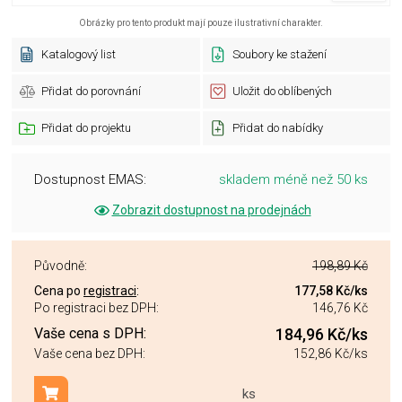
Obrázky pro tento produkt mají pouze ilustrativní charakter.
Katalogový list
Soubory ke stažení
Přidat do porovnání
Uložit do oblíbených
Přidat do projektu
Přidat do nabídky
Dostupnost EMAS:
skladem méně než 50 ks
Zobrazit dostupnost na prodejnách
Původně:
198,89 Kč
Cena po
registraci
:
177,58 Kč
/ks
Po registraci bez DPH:
146,76 Kč
Vaše cena s DPH:
184,96 Kč
/ks
Vaše cena bez DPH:
152,86 Kč
/ks
ks
Přidat do košíku