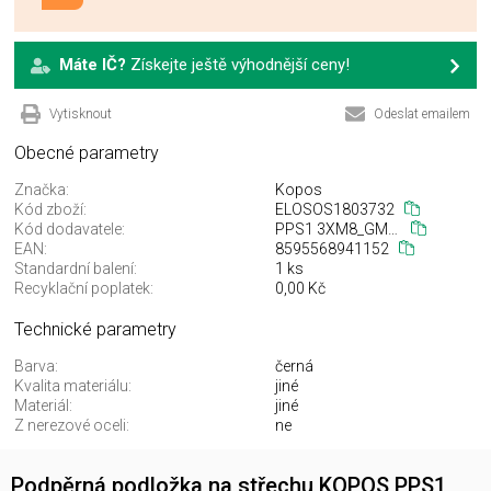
Máte IČ?
Získejte ještě výhodnější ceny!
Vytisknout
Odeslat emailem
Obecné parametry
Značka:
Kopos
Kód zboží:
ELOSOS1803732
Kód dodavatele:
PPS1 3XM8_GMLZ
EAN:
8595568941152
Standardní balení:
1 ks
Recyklační poplatek:
0,00 Kč
Technické parametry
Barva:
černá
Kvalita materiálu:
jiné
Materiál:
jiné
Z nerezové oceli:
ne
Podpěrná podložka na střechu KOPOS PPS1