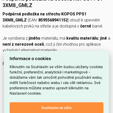
3XM8_GMLZ
Podpěrná podložka na střechu KOPOS PPS1
3XM8_GMLZ
(EAN:
8595568941152
) slouží k upevnění
kabelových prvků na střeše a je dostupná v
černé
barvě.
Je vyrobena z
jiného
materiálu, má
kvalitu materiálu: jiné
a
není z nerezové oceli
, což ji činí vhodnou pro aplikace
vyžadující alternativní materiály.
Informace o cookies
PROČ SI VYBRAT TUTO PODPĚRNOU PODLOŽKU?
Kliknutím na Souhlasím se vším budou uloženy cookies
Diskrétní černé provedení, které nenápadně ladí se
funkční, preferenční, analytické i marketingové -
střešními krytinami:
černá
.
dokážeme vám tak umožnit pohodlné používání webu,
měřit funkčnost našeho webu i vás cílit reklamou. Své
Materiál výrobku je uveden jako
jiné
, proto
preference můžete snadno upravit kliknutím na
doporučujeme ověřit konkrétní složení u dodavatele
Nastavení cookies.
podle plánovaného použití.
Produkt není z nerezové oceli (označeno:
ne
), takže
Souhlasím se vším
konstrukční části jsou vyrobeny z jiného materiálu než z