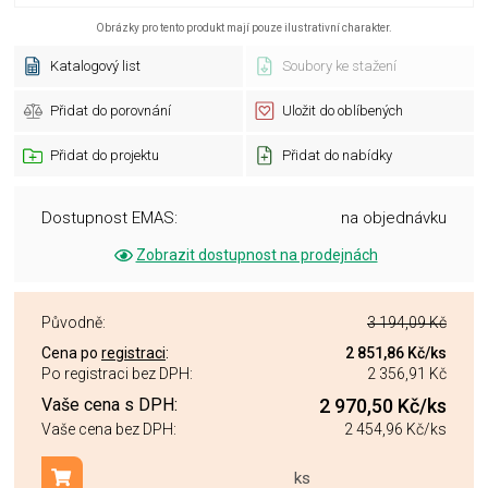
Obrázky pro tento produkt mají pouze ilustrativní charakter.
Katalogový list
Soubory ke stažení
Přidat do porovnání
Uložit do oblíbených
Přidat do projektu
Přidat do nabídky
Dostupnost EMAS:
na objednávku
Zobrazit dostupnost na prodejnách
Původně:
3 194,09 Kč
Cena po
registraci
:
2 851,86 Kč
/ks
Po registraci bez DPH:
2 356,91 Kč
Vaše cena s DPH:
2 970,50 Kč
/ks
Vaše cena bez DPH:
2 454,96 Kč
/ks
ks
Přidat do košíku