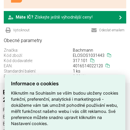
Máte IČ?
Získejte ještě výhodnější ceny!
Vytisknout
Odeslat emailem
Obecné parametry
Značka:
Bachmann
Kód zboží:
ELOSOS1031443
Kód dodavatele:
317.101
EAN:
4016514022120
Standardní balení:
1 ks
Recyklační poplatek:
0,00 Kč
Informace o cookies
Bachman 317.101 Power Frame 2xCEE7/3
Kliknutím na Souhlasím se vším budou uloženy cookies
funkční, preferenční, analytické i marketingové -
2xCAT6A short
dokážeme vám tak umožnit pohodlné používání webu,
Power Frame 2xCEE7 / 3 2xCAT6A krátký , výrobce
měřit funkčnost našeho webu i vás cílit reklamou. Své
Bachmann, EAN 4016514022120, kód dodavatele 317.101.
preference můžete snadno upravit kliknutím na
Nastavení cookies.
Bachman 317.101 Power Frame 2xCEE7/3 2xCAT6A short