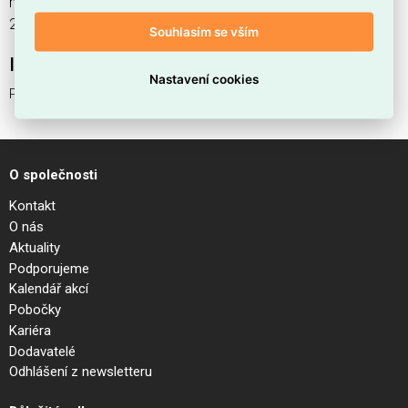
nabízíme od 1 ks. Kód EMAS Power Frame 2xCEE7 / 3
2xCAT6A krátký je ELOSOS1031443.
Souhlasím se vším
Interní název produktu
Nastavení cookies
Power Frame 2xCEE7 / 3 2xCAT6A krátký
O společnosti
Kontakt
O nás
Aktuality
Podporujeme
Kalendář akcí
Pobočky
Kariéra
Dodavatelé
Odhlášení z newsletteru