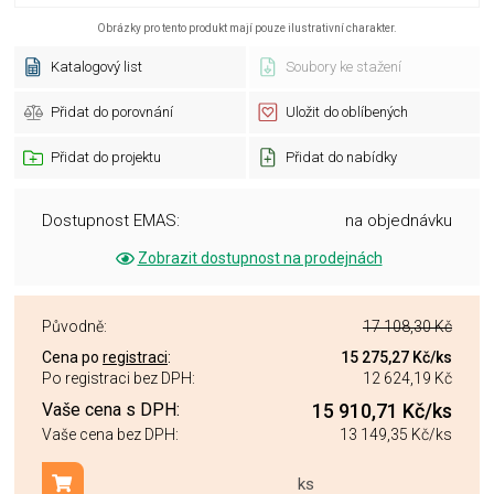
Obrázky pro tento produkt mají pouze ilustrativní charakter.
Katalogový list
Soubory ke stažení
Přidat do porovnání
Uložit do oblíbených
Přidat do projektu
Přidat do nabídky
Dostupnost EMAS:
na objednávku
Zobrazit dostupnost na prodejnách
Původně:
17 108,30 Kč
Cena po
registraci
:
15 275,27 Kč
/ks
Po registraci bez DPH:
12 624,19 Kč
Vaše cena s DPH:
15 910,71 Kč
/ks
Vaše cena bez DPH:
13 149,35 Kč
/ks
ks
Přidat do košíku