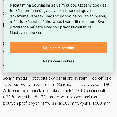
4067923143043, kód dodavatele 1587086. Solární modul
Kliknutím na Souhlasím se vším budou uloženy cookies
POS PV PANEL 190 PHOENIX CONTACT 1587086 nabízíme
funkční, preferenční, analytické i marketingové -
od 1 ks. Kód EMAS POS PV PANEL 190 je ELOSOS1877640.
dokážeme vám tak umožnit pohodlné používání webu,
měřit funkčnost našeho webu i vás cílit reklamou. Své
Interní název produktu
preference můžete snadno upravit kliknutím na
Nastavení cookies.
POS PV PANEL 190
Podrobný popis produktu
Souhlasím se vším
POS PV PANEL 190
Nastavení cookies
Solární modul
Solární modul, Fotovoltaický panel pro systém Pico off-grid
se zabudovanými zástrčkami Sunclix, jmenovitý výkon: 190
W, technologie buněk: monokrystalické PERC s účinností
> 22 %, počet buněk: 72, rám modulu: eloxovaný rám
z dutých profilových rámů, šířka: 680 mm, výška: 1500 mm