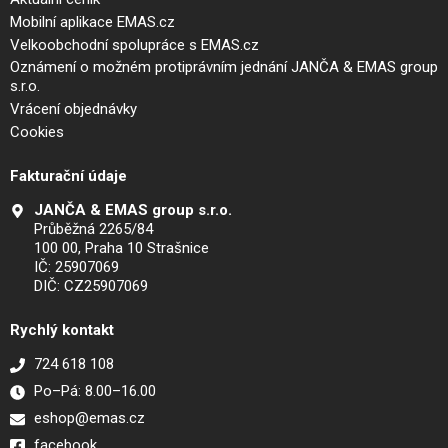
Mobilní aplikace EMAS.cz
Velkoobchodní spolupráce s EMAS.cz
Oznámení o možném protiprávním jednání JANČA & EMAS group
s.r.o.
Vrácení objednávky
Cookies
Fakturační údaje
JANČA & EMAS group s.r.o.
Průběžná 2265/84
100 00, Praha 10 Strašnice
IČ: 25907069
DIČ: CZ25907069
Rychlý kontakt
724 618 108
Po–Pá: 8.00–16.00
eshop@emas.cz
facebook