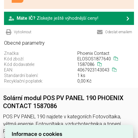
Máte IČ?
Získejte ještě výhodnější ceny!
Vytisknout
Odeslat emailem
Obecné parametry
Značka:
Phoenix Contact
Kód zboží:
ELOSOS1877640
Kód dodavatele:
1587086
EAN:
4067923143043
Standardní balení:
1 ks
Recyklační poplatek:
0,00 Kč
Solární modul POS PV PANEL 190 PHOENIX
CONTACT 1587086
POS PV PANEL 190 najdete v kategoriích Fotovoltaika,
větrná energie, Fotovoltaika, vzduchotechnika a topení,
Fotovoltaický panel, výrobce Phoenix Contact, EAN
Informace o cookies