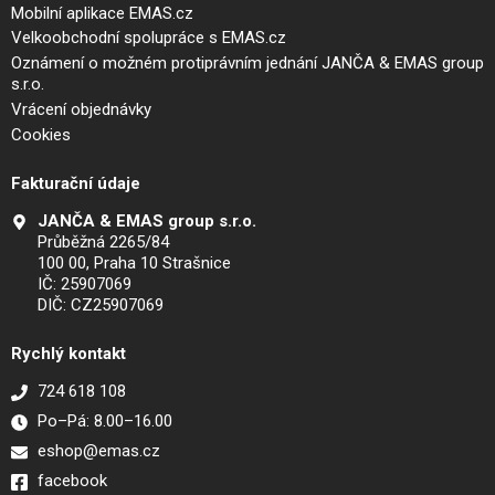
Mobilní aplikace EMAS.cz
Velkoobchodní spolupráce s EMAS.cz
Oznámení o možném protiprávním jednání JANČA & EMAS group
s.r.o.
Vrácení objednávky
Cookies
Fakturační údaje
JANČA & EMAS group s.r.o.
Průběžná 2265/84
100 00, Praha 10 Strašnice
IČ: 25907069
DIČ: CZ25907069
Rychlý kontakt
724 618 108
Po–Pá: 8.00–16.00
eshop@emas.cz
facebook