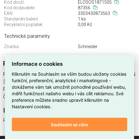
Kód zboží:
ELOSOS1871505
Kód dodavatele:
87356
EAN:
3303430873563
Standardní balení:
1 ks
Recyklační poplatek:
0,00 Kč
Technické parametry
Značka:
Schneider
POHYBLIVÁ ČÁST POLYFASTU PRO
Informace o cookies
Kliknutím na Souhlasím se vším budou uloženy cookies
POHYBLIVÁ ČÁST POLYFASTU PRO , výrobce Schneider, EAN
funkční, preferenční, analytické i marketingové -
3303430873563, kód dodavatele 87356. POHYBLIVÁ ČÁST
dokážeme vám tak umožnit pohodlné používání webu,
POLYFASTU PRO nabízíme od 1 ks. Kód EMAS POHYBLIVÁ
měřit funkčnost našeho webu i vás cílit reklamou. Své
ČÁST POLYFASTU PRO je ELOSOS1871505.
preference můžete snadno upravit kliknutím na
Nastavení cookies.
Interní název produktu
POHYBLIVÁ ČÁST POLYFASTU PRO
Souhlasím se vším