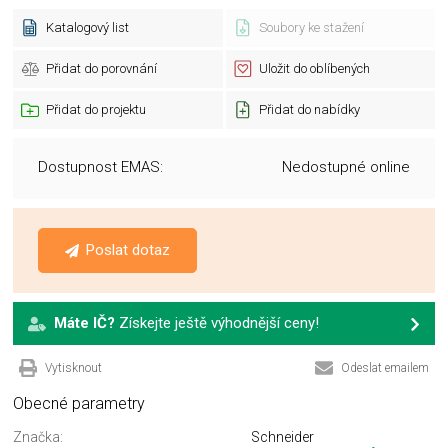
Katalogový list
Soubory ke stažení
Přidat do porovnání
Uložit do oblíbených
Přidat do projektu
Přidat do nabídky
Dostupnost EMAS:
Nedostupné online
Poslat dotaz
Máte IČ?
Získejte ještě výhodnější ceny!
Vytisknout
Odeslat emailem
Obecné parametry
Značka:
Schneider