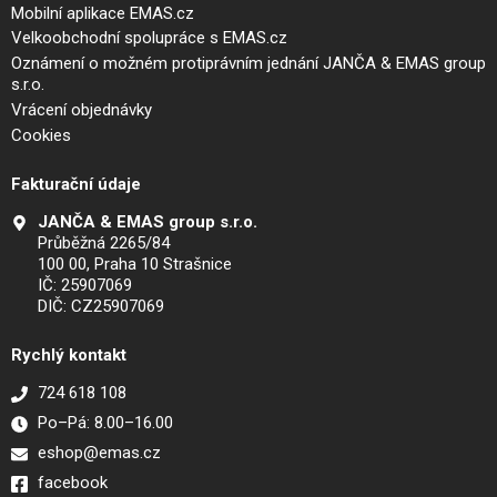
Mobilní aplikace EMAS.cz
Velkoobchodní spolupráce s EMAS.cz
Oznámení o možném protiprávním jednání JANČA & EMAS group
s.r.o.
Vrácení objednávky
Cookies
Fakturační údaje
JANČA & EMAS group s.r.o.
Průběžná 2265/84
100 00, Praha 10 Strašnice
IČ: 25907069
DIČ: CZ25907069
Rychlý kontakt
724 618 108
Po–Pá: 8.00–16.00
eshop@emas.cz
facebook