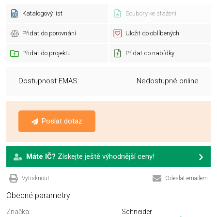
Katalogový list
Soubory ke stažení
Přidat do porovnání
Uložit do oblíbených
Přidat do projektu
Přidat do nabídky
Dostupnost EMAS:
Nedostupné online
Poslat dotaz
Máte IČ?
Získejte ještě výhodnější ceny!
Vytisknout
Odeslat emailem
Obecné parametry
Značka:
Schneider