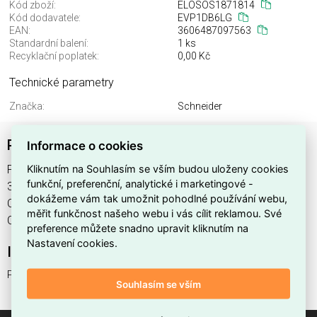
Kód zboží:
ELOSOS1871814
Kód dodavatele:
EVP1DB6LG
EAN:
3606487097563
Standardní balení:
1 ks
Recyklační poplatek:
0,00 Kč
Technické parametry
Značka:
Schneider
Podstavec CCS2 + CHAdeMO
Informace o cookies
Kliknutím na Souhlasím se vším budou uloženy cookies
Podstavec CCS2 + CHAdeMO , výrobce Schneider, EAN
funkční, preferenční, analytické i marketingové -
3606487097563, kód dodavatele EVP1DB6LG. Podstavec
dokážeme vám tak umožnit pohodlné používání webu,
CCS2 + CHAdeMO nabízíme od 1 ks. Kód EMAS Podstavec
měřit funkčnost našeho webu i vás cílit reklamou. Své
CCS2 + CHAdeMO je ELOSOS1871814.
preference můžete snadno upravit kliknutím na
Nastavení cookies.
Interní název produktu
Podstavec CCS2 + CHAdeMO
Souhlasím se vším