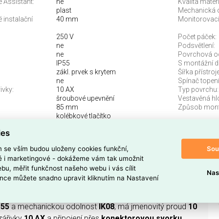
 Assistant:
ne
Kvalita materi
plast
Mechanická 
 instalační
40 mm
Monitorovací
250 V
Počet páček:
ne
Podsvětlení:
ne
Povrchová o
IP55
S montážní d
zákl. prvek s krytem
Šířka přístroje
ne
Spínač topení
ivky:
10 AX
Typ povrchu:
šroubové upevnění
Vestavěná hl
85 mm
Způsob mont
kolébkové tlačítko
ies
 Č.6 ZAPUŠT.ANTRACIT
Sou
m se vším budou uloženy cookies funkční,
ké i marketingové - dokážeme vám tak umožnit
6 ZAPUŠT.ANTRACIT
(EAN:
3414971884342
) ze série
bu, měřit funkčnost našeho webu i vás cílit
ě
antracit (RAL 7016)
se
1
páčkou a kolébkovým
Nas
nce můžete snadno upravit kliknutím na Nastavení
P55
a mechanickou odolnost
IK08
, má jmenovitý proud
10
 zářivky
10 AX
a připojení přes
konektorovou svorku
,