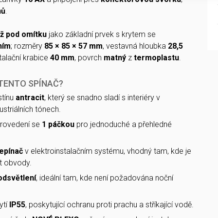
nů
.
ž pod omítku
jako základní prvek s krytem se
ním
; rozměry
85 × 85 × 57 mm
, vestavná hloubka
28,5
stalační krabice
40 mm
, povrch
matný
z
termoplastu
.
 TENTO SPÍNAČ?
tínu
antracit
, který se snadno sladí s interiéry v
ustriálních tónech.
rovedení se
1 páčkou
pro jednoduché a přehledné
epínač
v elektroinstalačním systému, vhodný tam, kde je
t obvody.
odsvětlení
, ideální tam, kde není požadována noční
ytí
IP55
, poskytující ochranu proti prachu a stříkající vodě.