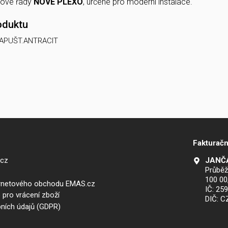
tové řady
NOVÉ PLEXO
, určené pro moderní instalace.
oduktu
ZAPUŠT.ANTRACIT
Fakturačn
.cz
JANČA
Průběž
100 00
ernetového obchodu EMAS.cz
IČ: 25
 pro vrácení zboží
DIČ: 
ních údajů (GDPR)