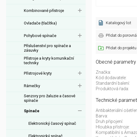
Kombinované přístroje
Katalogový list
Ovladače (tlačítka)
Přidat do porovná
Pohybové spínače
Příslušenství pro spínače a
Přidat do projektu
zásuvky
Přístroje a kryty komunikační
Obecné parametry
techniky
Značka:
Přístrojové kryty
Kód dodavatele:
Standardní balení:
Rámečky
Produktová řada:
Senzory pro žaluzie a časové
Technické paramet
spínače
Antibakteriální ošetřen
Spínače
Barva:
Druh připojení:
Elektronický časový spínač
Hloubka přístroje:
Kompatibilní s Amazo
Elektronický spínač