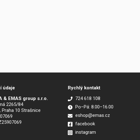
í údaje
Rychlý kontakt
 & EMAS group s.r.o.
724 618 108
ná 2265/84
Po–Pá: 8.00–16.00
, Praha 10 Strašnice
eshop@emas.cz
907069
CZ25907069
facebook
instagram