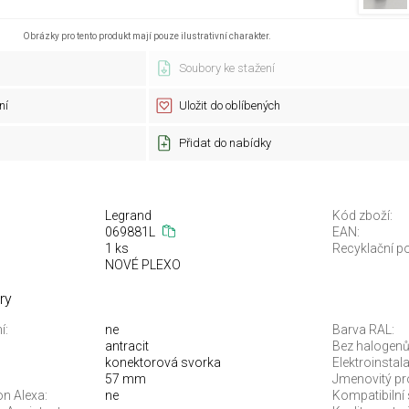
Obrázky pro tento produkt mají pouze ilustrativní charakter.
Soubory ke stažení
ní
Uložit do oblíbených
Přidat do nabídky
Legrand
Kód zboží:
069881L
EAN:
1 ks
Recyklační po
NOVÉ PLEXO
ry
í:
ne
Barva RAL:
antracit
Bez halogenů
konektorová svorka
Elektroinstal
57 mm
Jmenovitý pr
n Alexa:
ne
Kompatibilní