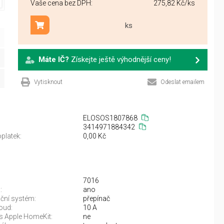
Vaše cena bez DPH:
275,82 Kč
/ks
ks
Přidat do košíku
Máte IČ?
Získejte ještě výhodnější ceny!
Vytisknout
Odeslat emailem
ELOSOS1807868
3414971884342
platek:
0,00 Kč
7016
:
ano
ační systém:
přepínač
oud:
10 A
 s Apple HomeKit:
ne