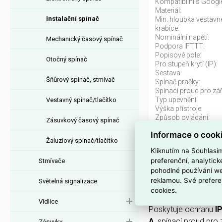
Kompatibilní s Google
Materiál:
Instalační spínač
Min. hloubka vestavné
krabice:
Nominální napětí:
Mechanický časový spínač
Podpora IFTTT:
Popisové pole:
Otočný spínač
Pro stupeň krytí (IP):
Sestava:
Šňůrový spínač, stmívač
Spínač pračky:
Spínací proud pro zář
Typ upevnění:
Vestavný spínač/tlačítko
Výška přístroje:
Způsob ovládání:
Zásuvkový časový spínač
Informace o cook
Žaluziový spínač/tlačítko
PLXN55 SPÍNAČ
Kliknutím na Souhlasí
preferenční, analytic
Stmívače
PLXN55 SPÍNAČ Č.
pohodlné používání we
NOVÉ PLEXO
v barv
reklamou. Své prefere
Světelná signalizace
ovládáním.
cookies.
Vidlice
Poskytuje ochranu
I
A
, spínací proud pro
Zásuvky