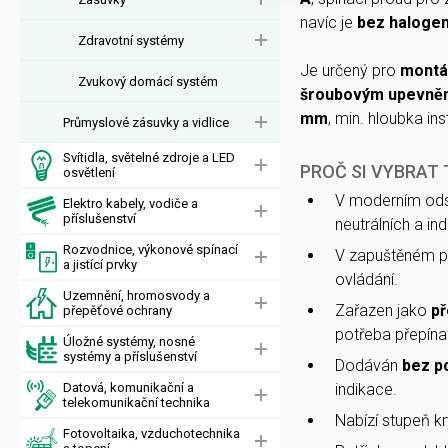
navíc je
bez haloge
Zdravotní systémy
Je určený pro
montá
Zvukový domácí systém
šroubovým upevně
mm
, min. hloubka in
Průmyslové zásuvky a vidlice
Svítidla, světelné zdroje a LED
PROČ SI VYBRAT
osvětlení
V moderním ods
Elektro kabely, vodiče a
příslušenství
neutrálních a ind
Rozvodnice, výkonové spínací
V zapuštěném p
a jistící prvky
ovládání.
Uzemnění, hromosvody a
Zařazen jako
př
přepěťové ochrany
potřeba přepína
Úložné systémy, nosné
systémy a příslušenství
Dodáván
bez p
Datová, komunikační a
indikace.
telekomunikační technika
Nabízí stupeň kr
Fotovoltaika, vzduchotechnika