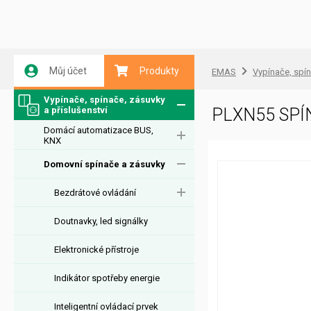
Můj účet
Produkty
EMAS
Vypínače, spín
Vypínače, spínače, zásuvky
a příslušenství
PLXN55 SPÍ
Domácí automatizace BUS,
KNX
Domovní spínače a zásuvky
Bezdrátové ovládání
Doutnavky, led signálky
Elektronické přístroje
Indikátor spotřeby energie
Inteligentní ovládací prvek