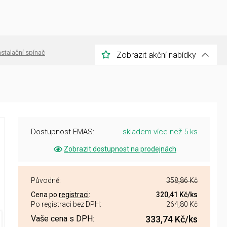
nstalační spínač
Zobrazit akční nabídky
Dostupnost EMAS:
skladem více než 5 ks
Zobrazit dostupnost na prodejnách
Původně:
358,86 Kč
Cena po
registraci
:
320,41 Kč
/ks
Po registraci bez DPH:
264,80 Kč
Vaše cena s DPH:
333,74 Kč
/ks