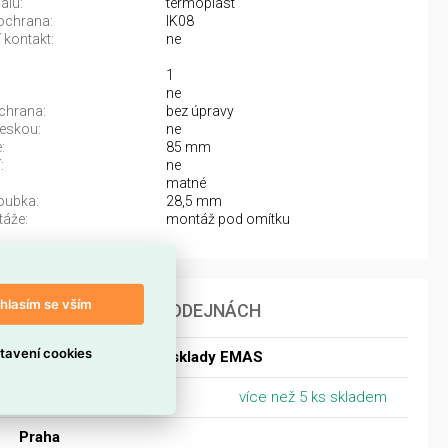
álu:
termoplast
ochrana:
IK08
 kontakt:
ne
1
ne
chrana:
bez úpravy
eskou:
ne
:
85 mm
:
ne
matné
oubka:
28,5 mm
áže:
montáž pod omítku
hlasím se vším
DOSTUPNOST NA PRODEJNÁCH
tavení cookies
Dostupnost centrální sklady EMAS
Centrální sklad Ostrava
více než 5 ks skladem
Praha