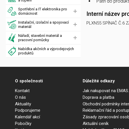
a topení
Patří do produk
Spotřební a IT elektronika pro
Interní název pr
domácnost
Instalační, izolační a spojovací
PLXN55 SPÍNAČ Č.6 
materiál
Nářadí, stavební materiál a
pracovní pomůcky
Nabídka akčních a výprodejových
produktů
O společnosti
Důležité odkazy
Kontakt
Jak nakupovat na EMAS
O nás
Doprava a platba
Aktuality
Obchodní podmínky int
Podporujeme
Reklamační řád a postup
Kalendář akcí
Zásady zpracování osob
Pobočky
Aktuální ceník