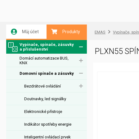
Můj účet
Produkty
EMAS
Vypínače, spín
Vypínače, spínače, zásuvky
a příslušenství
PLXN55 SPÍ
Domácí automatizace BUS,
KNX
Domovní spínače a zásuvky
Bezdrátové ovládání
Doutnavky, led signálky
Elektronické přístroje
Indikátor spotřeby energie
Inteligentní ovládací prvek