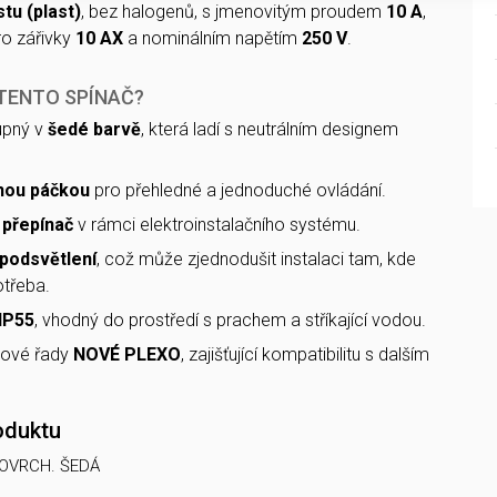
tu (plast)
, bez halogenů, s jmenovitým proudem
10 A
,
o zářivky
10 AX
a nominálním napětím
250 V
.
 TENTO SPÍNAČ?
upný v
šedé barvě
, která ladí s neutrálním designem
nou páčkou
pro přehledné a jednoduché ovládání.
o
přepínač
v rámci elektroinstalačního systému.
podsvětlení
, což může zjednodušit instalaci tam, kde
otřeba.
IP55
, vhodný do prostředí s prachem a stříkající vodou.
tové řady
NOVÉ PLEXO
, zajišťující kompatibilitu s dalším
oduktu
POVRCH. ŠEDÁ