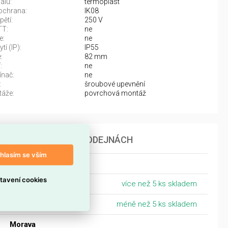
álu:
termoplast
ochrana:
IK08
ětí:
250 V
TT:
ne
e:
ne
tí (IP):
IP55
:
82 mm
:
ne
ínač:
ne
:
šroubové upevnění
áže:
povrchová montáž
DOSTUPNOST NA PRODEJNÁCH
hlasím se vším
Čechy
tavení cookies
Havlíčkův Brod
více než 5 ks skladem
Tábor - Sezimovo Ústí
méně než 5 ks skladem
Morava