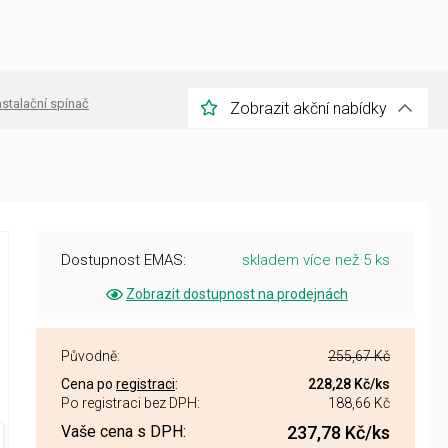
nstalační spínač
Zobrazit akční nabídky
Dostupnost EMAS:
skladem více než 5 ks
Zobrazit dostupnost na prodejnách
Původně:
255,67 Kč
Cena po
registraci
:
228,28 Kč
/ks
Po registraci bez DPH:
188,66 Kč
Vaše cena s DPH:
237,78 Kč
/ks