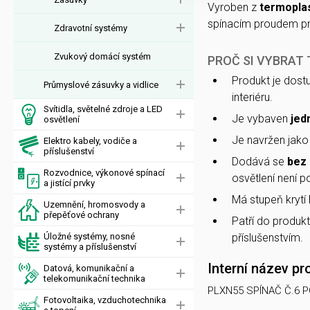
Vyroben z
termoplas
spínacím proudem pr
Zdravotní systémy
Zvukový domácí systém
PROČ SI VYBRAT
Produkt je dost
Průmyslové zásuvky a vidlice
interiéru.
Svítidla, světelné zdroje a LED
Je vybaven
jed
osvětlení
Je navržen jak
Elektro kabely, vodiče a
příslušenství
Dodává se
bez 
Rozvodnice, výkonové spínací
osvětlení není p
a jistící prvky
Má stupeň krytí
Uzemnění, hromosvody a
přepěťové ochrany
Patří do produk
Úložné systémy, nosné
příslušenstvím.
systémy a příslušenství
Interní název pr
Datová, komunikační a
telekomunikační technika
PLXN55 SPÍNAČ Č.6 
Fotovoltaika, vzduchotechnika