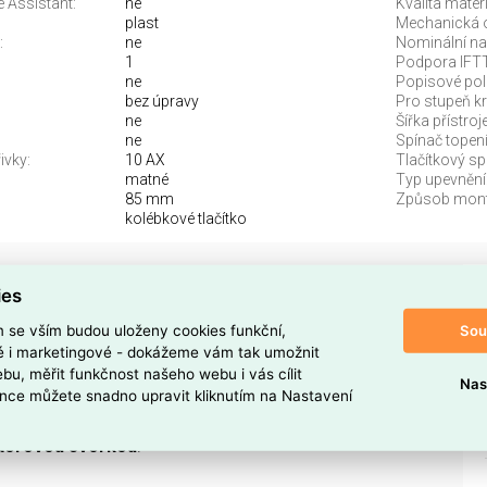
 Assistant:
ne
Kvalita materi
plast
Mechanická 
:
ne
Nominální nap
1
Podpora IFT
ne
Popisové pol
bez úpravy
Pro stupeň kry
ne
Šířka přístroje
ne
Spínač topení
ivky:
10 AX
Tlačítkový sp
matné
Typ upevnění
85 mm
Způsob mont
kolébkové tlačítko
 Č.6 POVRCH. ŠEDÁ
ies
ovrchový v
šedé (RAL 7046)
provedení z řady
NOVÉ
Sou
m se vším budou uloženy cookies funkční,
1881778
.
ké i marketingové - dokážeme vám tak umožnit
bu, měřit funkčnost našeho webu i vás cílit
Nas
ínač
s
kolébkovým ovládáním
, krytím
IP55
a
nce můžete snadno upravit kliknutím na Nastavení
nou
IK08
, určený pro
povrchovou montáž
se
šroubovým
torovou svorkou
.