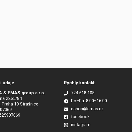
í údaje
Rychlý kontakt
 & EMAS group s.r.o.
724 618 108
ná 2265/84
Po–Pá: 8.00–16.00
, Praha 10 Strašnice
eshop@emas.cz
907069
CZ25907069
facebook
instagram