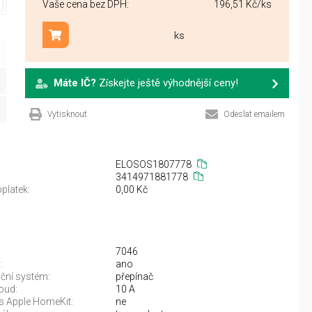
Vaše cena bez DPH:
196,51 Kč
/ks
ks
Přidat do košíku
Máte IČ?
Získejte ještě výhodnější ceny!
Vytisknout
Odeslat emailem
ELOSOS1807778
3414971881778
platek:
0,00 Kč
7046
:
ano
ační systém:
přepínač
oud:
10 A
 s Apple HomeKit:
ne