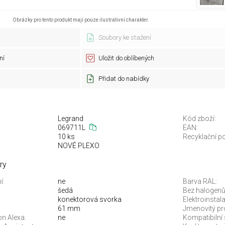
Obrázky pro tento produkt mají pouze ilustrativní charakter.
Soubory ke stažení
ní
Uložit do oblíbených
Přidat do nabídky
Legrand
Kód zboží:
069711L
EAN:
10 ks
Recyklační po
NOVÉ PLEXO
ry
í:
ne
Barva RAL:
šedá
Bez halogenů
konektorová svorka
Elektroinstal
61 mm
Jmenovitý pr
n Alexa:
ne
Kompatibilní