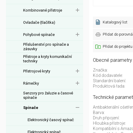
Kombinované přístroje
Katalogový list
Ovladače (tlačítka)
Přidat do porovná
Pohybové spínače
Příslušenství pro spínače a
Přidat do projektu
zásuvky
Přístroje a kryty komunikační
Obecné parametry
techniky
Značka:
Přístrojové kryty
Kód dodavatele:
Standardní balení:
Rámečky
Produktová řada:
Senzory pro žaluzie a časové
Technické paramet
spínače
Antibakteriální ošetřen
Spínače
Barva:
Druh připojení:
Elektronický časový spínač
Hloubka přístroje:
Kompatibilní s Amazo
Elektronický spínač