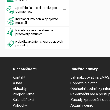
a topení
Spotřební a IT elektronika pro
domácnost
Instalační, izolační a spojovací
materiál
Nářadí, stavební materiál a
pracovní pomůcky
Nabídka akčních a výprodejových
produktů
O společnosti
Důležité odkazy
Kontakt
Jak nakupovat na EMAS
O nás
Doprava a platba
Aktuality
Obchodní podmínky int
Podporujeme
Reklamační řád a postup
Kalendář akcí
Zásady zpracování osob
Pobočky
Aktuální ceník