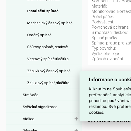
Kompatibilní s Google
Materiál:
Instalační spínač
Monitorovací kontakt
Počet páček:
Podsvětlení:
Mechanický časový spínač
Povrchová ochrana:
S montážní deskou:
Otočný spínač
Spínač pračky:
Spínací proud pro zář
Šňůrový spínač, stmívač
Typ povrchu:
Výška přístroje:
Způsob ovládání:
Vestavný spínač/tlačítko
Zásuvkový časový spínač
PLXN55 SPÍNAČ
Informace o cook
Žaluziový spínač/tlačítko
Spínač
PLXN55 č.6
p
Kliknutím na Souhlasí
PLEXO
, EAN
341497
preferenční, analytic
Stmívače
pohodlné používání we
Jednopáčkový
přep
reklamou. Své prefere
Světelná signalizace
cookies.
mechanickou ochra
Vidlice
upevněním
a
konek
Zásuvky