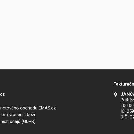
Fakturačn
.cz
JANČA
Průběž
100 00
ernetového obchodu EMAS.cz
IČ: 25
 pro vrácení zboží
DIČ: 
ních údajů (GDPR)