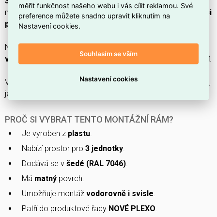
3414971881457
) z produktové řady
NOVÉ PLEXO
je
matný
měřit funkčnost našeho webu i vás cílit reklamou. Své
montážní rám v
barvě šedá (RAL 7046)
určený pro
instalaci
preference můžete snadno upravit kliknutím na
pod omítku
a montáž
vodorovně i svisle
.
Nastavení cookies.
Nabízí
3 jednotky
s kapacitou
6 horizontálních modulů
a
1
Souhlasím se vším
vertikálního modulu
a je připraven pro
šroubové upevnění
.
Nastavení cookies
Vyroben je z
termoplastu
, má rozměry
227 × 85 × 43,5 mm
,
je
bez halogenů
a
bez krycího víčka
.
PROČ SI VYBRAT TENTO MONTÁŽNÍ RÁM?
Je vyroben z
plastu
.
Nabízí prostor pro
3 jednotky
.
Dodává se v
šedé (RAL 7046)
.
Má
matný
povrch.
Umožňuje montáž
vodorovně i svisle
.
Patří do produktové řady
NOVÉ PLEXO
.