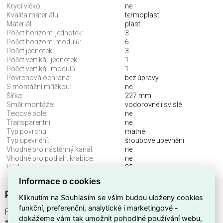
Krycí víčko:
ne
Kvalita materiálu:
termoplast
Materiál:
plast
Počet horizont. jednotek:
3
Počet horizont. modulů:
6
Počet jednotek:
3
Počet vertikál. jednotek:
1
Počet vertikál. modulů:
1
Povrchová ochrana:
bez úpravy
S montážní mřížkou:
ne
Šířka:
227 mm
Směr montáže:
vodorovné i svislé
Textové pole:
ne
Transparentní:
ne
Typ povrchu:
matné
Typ upevnění:
šroubové upevnění
Vhodné pro nástěnný kanál:
ne
Vhodné pro podlah. krabice:
ne
Výška:
85 mm
Informace o cookies
PLXN55 MON.RÁM.3P HOR/VER. ŠEDÁ
Kliknutím na Souhlasím se vším budou uloženy cookies
funkční, preferenční, analytické i marketingové -
PLXN55 MON.RÁM.3P HOR/VER. ŠEDÁ (
EAN:
dokážeme vám tak umožnit pohodlné používání webu,