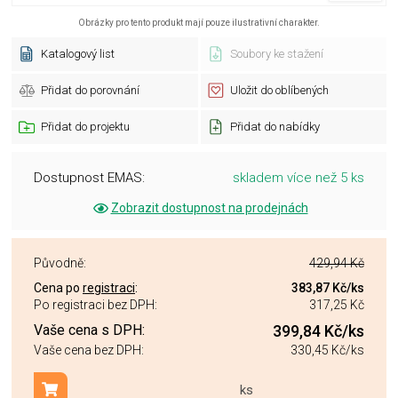
Obrázky pro tento produkt mají pouze ilustrativní charakter.
Katalogový list
Soubory ke stažení
Přidat do porovnání
Uložit do oblíbených
Přidat do projektu
Přidat do nabídky
Dostupnost EMAS:
skladem více než 5 ks
Zobrazit dostupnost na prodejnách
Původně:
429,94 Kč
Cena po
registraci
:
383,87 Kč
/ks
Po registraci bez DPH:
317,25 Kč
Vaše cena s DPH:
399,84 Kč
/ks
Vaše cena bez DPH:
330,45 Kč
/ks
ks
Přidat do košíku