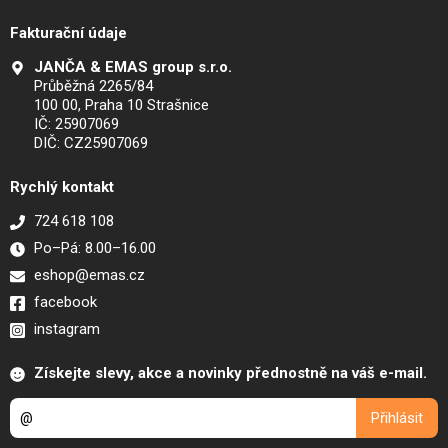
Fakturační údaje
JANČA & EMAS group s.r.o.
Průběžná 2265/84
100 00, Praha 10 Strašnice
IČ: 25907069
DIČ: CZ25907069
Rychlý kontakt
724 618 108
Po–Pá: 8.00–16.00
eshop@emas.cz
facebook
instagram
Získejte slevy, akce a novinky přednostně na váš e-mail.