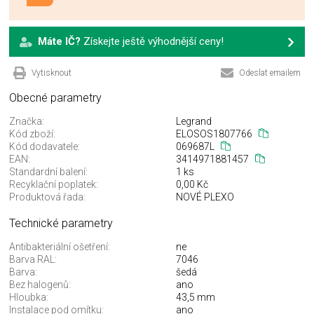
Máte IČ?
Získejte ještě výhodnější ceny!
Vytisknout
Odeslat emailem
Obecné parametry
Značka:
Legrand
Kód zboží:
ELOSOS1807766
Kód dodavatele:
069687L
EAN:
3414971881457
Standardní balení:
1 ks
Recyklační poplatek:
0,00 Kč
Produktová řada:
NOVÉ PLEXO
Technické parametry
Antibakteriální ošetření:
ne
Barva RAL:
7046
Barva:
šedá
Bez halogenů:
ano
Hloubka:
43,5 mm
Instalace pod omítku:
ano