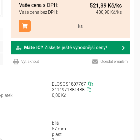
Vaše cena s DPH:
521,39 Kč
/ks
Vaše cena bez DPH:
430,90 Kč
/ks
ks
Přidat do košíku
Máte IČ?
Získejte ještě výhodnější ceny!
Vytisknout
Odeslat emailem
ELOSOS1807767
3414971881488
platek:
0,00 Kč
bílá
57 mm
plast