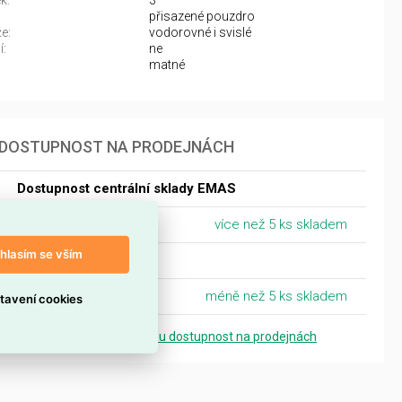
k:
3
přisazené pouzdro
e:
vodorovné i svislé
í:
ne
matné
DOSTUPNOST NA PRODEJNÁCH
Dostupnost centrální sklady EMAS
Centrální sklad Ostrava
více než 5 ks skladem
hlasím se vším
Praha
Praha - Strašnice
méně než 5 ks skladem
tavení cookies
Zobrazit přesnou dostupnost na prodejnách