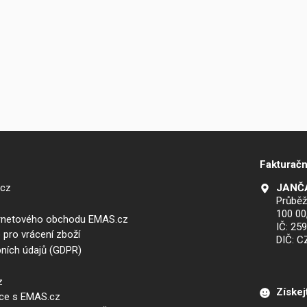
Fakturačn
.cz
JANČA
Průběž
100 00
ernetového obchodu EMAS.cz
IČ: 25
 pro vrácení zboží
DIČ: 
ních údajů (GDPR)
z
Získej
áce s EMAS.cz