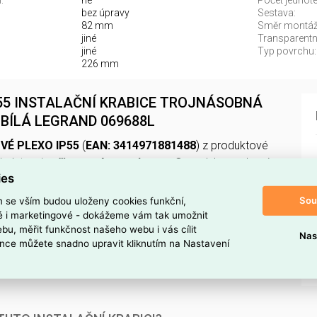
:
ne
Počet jednote
bez úpravy
Sestava:
82 mm
Směr montáž
jiné
Transparentn
jiné
Typ povrchu:
226 mm
55 INSTALAČNÍ KRABICE TROJNÁSOBNÁ
BÍLÁ LEGRAND 069688L
VÉ PLEXO IP55
(
EAN: 3414971881488
) z produktové
ředstavuje
přisazené pouzdro
pro
3
moduly vyrobené z
ies
(RAL 9003)
.
Sou
m se vším budou uloženy cookies funkční,
2 × 57 mm
(V × Š × H), matný povrch (
typ povrchu:
ké i marketingové - dokážeme vám tak umožnit
bu, měřit funkčnost našeho webu i vás cílit
ogenů
, se stupněm krytí
IP55
.
Nas
nce můžete snadno upravit kliknutím na Nastavení
ovně i svisle
, není
transparentní
a není
odolné proti