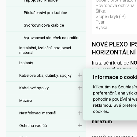
Odolné proti nárazům
Připojovací krabice
Povrchová ochrana:
Šířka:
Příslušenství pro krabice
Stupeň krytí (IP):
Tvar:
Svorkovnicová krabice
Výška:
Vyrovnávací rámeček na omítku
NOVÉ PLEXO IP
Instalační, izolační, spojovací
HORIZONTÁLNÍ 
materiál
Instalační krabice
NO
Izolanty
řady
NOVÉ PLEXO
p
Kabelová oka, dutinky, spojky
Informace o cook
termoplastu
v
bílé 
Kliknutím na Souhlasí
Kabelové spojky
Má rozměry
226 × 8
preferenční, analytic
pohodlné používání we
matné
) a je
bez hal
Mazivo
reklamou. Své prefere
cookies.
Nastřelovací materiál
Lze montovat
vodor
nárazům
.
Ochrana vodičů