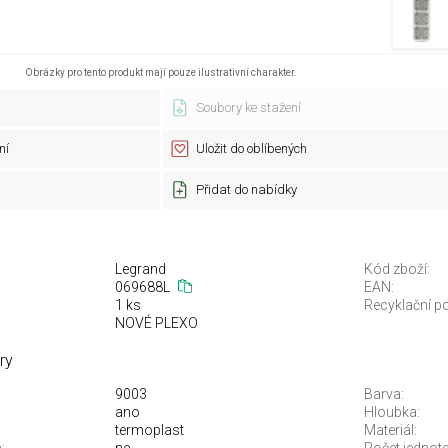
Obrázky pro tento produkt mají pouze ilustrativní charakter.
Soubory ke stažení
ní
Uložit do oblíbených
Přidat do nabídky
Legrand
Kód zboží:
069688L
EAN:
1 ks
Recyklační po
NOVÉ PLEXO
ry
9003
Barva:
ano
Hloubka:
termoplast
Materiál: