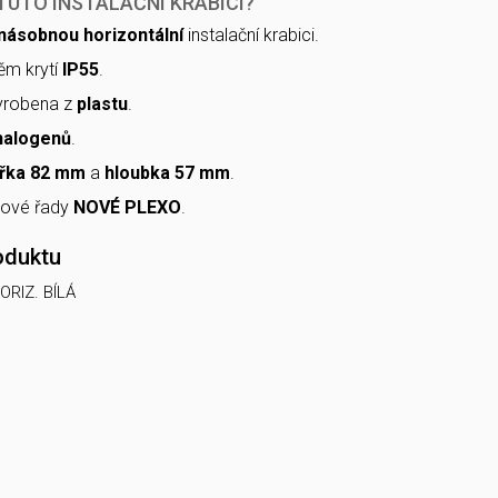
TUTO INSTALAČNÍ KRABICI?
jnásobnou horizontální
instalační krabici.
ěm krytí
IP55
.
vyrobena z
plastu
.
halogenů
.
ířka 82 mm
a
hloubka 57 mm
.
tové řady
NOVÉ PLEXO
.
oduktu
ORIZ. BÍLÁ