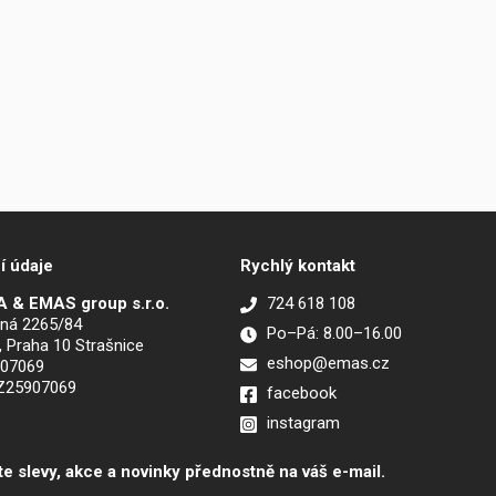
í údaje
Rychlý kontakt
 & EMAS group s.r.o.
724 618 108
ná 2265/84
Po–Pá: 8.00–16.00
, Praha 10 Strašnice
eshop@emas.cz
907069
CZ25907069
facebook
instagram
te slevy, akce a novinky přednostně na váš e-mail.