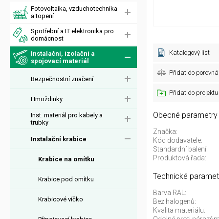
Fotovoltaika, vzduchotechnika
a topení
Spotřební a IT elektronika pro
domácnost
Katalogový list
Instalační, izolační a
spojovací materiál
Přidat do porovná
Bezpečnostní značení
Přidat do projektu
Hmoždinky
Obecné parametry
Inst. materiál pro kabely a
trubky
Značka:
Instalační krabice
Kód dodavatele:
Standardní balení:
Produktová řada:
Krabice na omítku
Technické paramet
Krabice pod omítku
Barva RAL:
Krabicové víčko
Bez halogenů:
Kvalita materiálu: