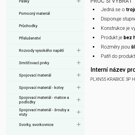
PROČ SI VYBRAT 
Pásky
Jedná se o
tro
Pomocný materiál
Disponuje stupn
Průchodky
Konstrukce je 
Produkt je
bez 
Příslušenství
Rozměry jsou
š
Rozvody vysokého napětí
Patří do produk
Smršťovací prvky
Interní název pr
Spojovací materiál
PLXN55 KRABICE 3P H
Spojovací materiál - kotvy
Spojovací materiál - matice a
podložky
Spojovací materiál - šrouby a
vruty
Svorky, svorkovnice