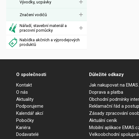
Vývodky, ucpávky
Značení vodičů
Nářadí, stavební materiál a
pracovní pomůcky
Nabídka akčních a výprodejových
produktů
O společnosti
Důležité odkazy
Kontakt
Jak nakupovat na EMAS
O nás
Doprava a platba
Aktuality
Obchodní podmínky int
Podporujeme
Reklamační řád a postup
Kalendář akcí
Zásady zpracování osob
Pobočky
Aktuální ceník
Kariéra
Mobilní aplikace EMAS.c
Dodavatelé
Velkoobchodní spolupr