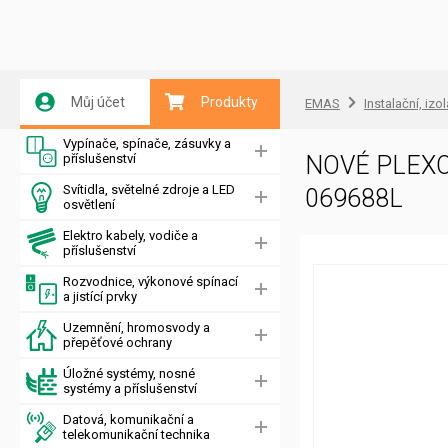
Můj účet
Produkty
EMAS
Instalační, izo
Vypínače, spínače, zásuvky a
příslušenství
NOVÉ PLEXO
Svítidla, světelné zdroje a LED
069688L
osvětlení
Elektro kabely, vodiče a
příslušenství
Rozvodnice, výkonové spínací
a jistící prvky
Uzemnění, hromosvody a
přepěťové ochrany
Úložné systémy, nosné
systémy a příslušenství
Datová, komunikační a
telekomunikační technika