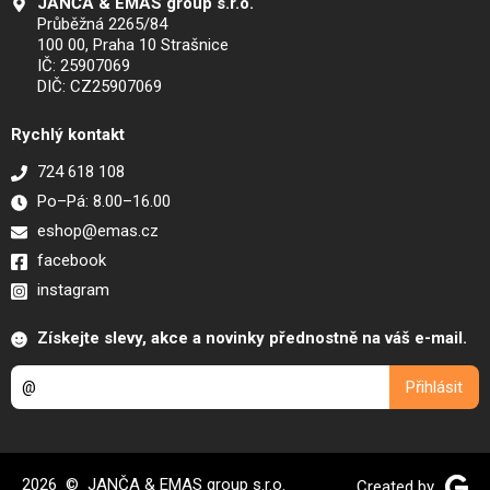
JANČA & EMAS group s.r.o.
Průběžná 2265/84
100 00, Praha 10 Strašnice
IČ: 25907069
DIČ: CZ25907069
Rychlý kontakt
724 618 108
Po–Pá: 8.00–16.00
eshop@emas.cz
facebook
instagram
Získejte slevy, akce a novinky přednostně na váš e-mail.
2026 © JANČA & EMAS group s.r.o.
Created by