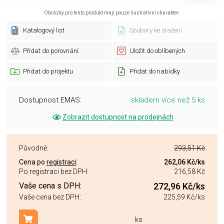
Obrázky pro tento produkt mají pouze ilustrativní charakter.
Katalogový list
Soubory ke stažení
Přidat do porovnání
Uložit do oblíbených
Přidat do projektu
Přidat do nabídky
Dostupnost EMAS:
skladem více než 5 ks
Zobrazit dostupnost na prodejnách
Původně:
293,51 Kč
Cena po
registraci
:
262,06 Kč
/ks
Po registraci bez DPH:
216,58 Kč
Vaše cena s DPH:
272,96 Kč
/ks
Vaše cena bez DPH:
225,59 Kč
/ks
ks
Přidat do košíku