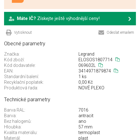
Máte IČ?
Získejte ještě výhodnější ceny!
Vytisknout
Odeslat emailem
Obecné parametry
Značka:
Legrand
Kód zboží:
ELOSOS1807714
Kód dodavatele:
069602L
EAN:
3414971879874
Standardní balení:
1 ks
Recyklační poplatek:
0,00 Kč
Produktová řada:
NOVÉ PLEXO
Technické parametry
Barva RAL:
7016
Barva:
antracit
Bez halogenů:
ano
Hloubka:
57 mm
Kvalita materiálu:
termoplast
Materiál:
plast