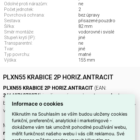
Odolné proti nárazům:
ne
Počet jednotek:
2
Povrchová ochrana:
bez úpravy
Sestava:
přisazené pouzdro
Šířka:
82 mm
Směr montáže:
vodorovné i svislé
Stupeň krytí (IP):
jiné
Transparentní:
ne
Tvar:
jiné
Typ povrchu:
matné
Výška:
155 mm
PLXN55 KRABICE 2P HORIZ.ANTRACIT
PLXN55 KRABICE 2P HORIZ.ANTRACIT
(EAN:
3414971879874
) je přisazené pouzdro z
termoplastu
v
barvě
antracit (RAL 7016)
z produktové řady
NOVÉ PLEXO
,
Informace o cookies
vhodné pro
vodorovnou i svislou
montáž.
Kliknutím na Souhlasím se vším budou uloženy cookies
funkční, preferenční, analytické i marketingové -
Má rozměry
155 × 82 × 57 mm
, obsahuje
2 jednotky
, má
dokážeme vám tak umožnit pohodlné používání webu,
matný
povrch
bez úpravy
, je
bez halogenů
, stupeň krytí a
měřit funkčnost našeho webu i vás cílit reklamou. Své
preference můžete snadno upravit kliknutím na