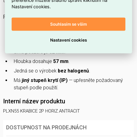
tvar jsou označeny jako
jiné
a není
odolné proti nárazům
.
Nastavení cookies.
PROČ SI VYBRAT TUTO KRABICI?
Souhlasím se vším
Patří do
produktové řady NOVÉ PLEXO
.
Vyrobeno z
plastu
, což zaručuje nízkou hmotnost a
Nastavení cookies
snadnou manipulaci.
Šířka pouzdra je
82 mm
.
Hloubka dosahuje
57 mm
.
Jedná se o výrobek
bez halogenů
.
Má
jiný stupeň krytí (IP)
— upřesněte požadovaný
stupeň podle použití.
Interní název produktu
PLXN55 KRABICE 2P HORIZ.ANTRACIT
DOSTUPNOST NA PRODEJNÁCH