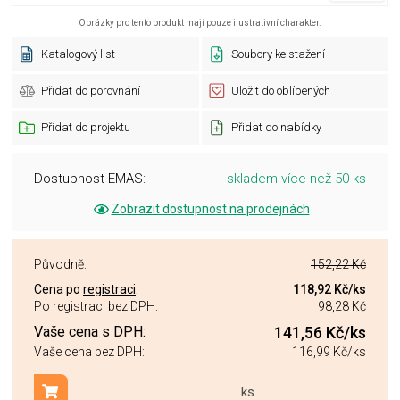
Obrázky pro tento produkt mají pouze ilustrativní charakter.
Katalogový list
Soubory ke stažení
Přidat do porovnání
Uložit do oblíbených
Přidat do projektu
Přidat do nabídky
Dostupnost EMAS:
skladem více než 50 ks
Zobrazit dostupnost na prodejnách
Původně:
152,22 Kč
Cena po
registraci
:
118,92 Kč
/ks
Po registraci bez DPH:
98,28 Kč
Vaše cena s DPH:
141,56 Kč
/ks
Vaše cena bez DPH:
116,99 Kč
/ks
ks
Přidat do košíku