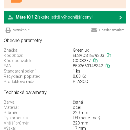
Máte IČ?
Získejte ještě výhodnější ceny!
Vytisknout
Odeslat emailem
Obecné parametry
Značka:
Greenlux
Kód zboží:
ELSVOS1879303
Kód dodavatele:
GXOS277
EAN:
8592660148342
Standardní balení:
1 ks
Recyklační poplatek:
0,00 Kč
Produktová řada:
PLASCO
Technické parametry
Barva:
černá
Materiál:
ocel
Průměr:
220 mm
Typ produktu:
LED panel malý
Vnější průměr:
220 mm
Výška:
17 mm