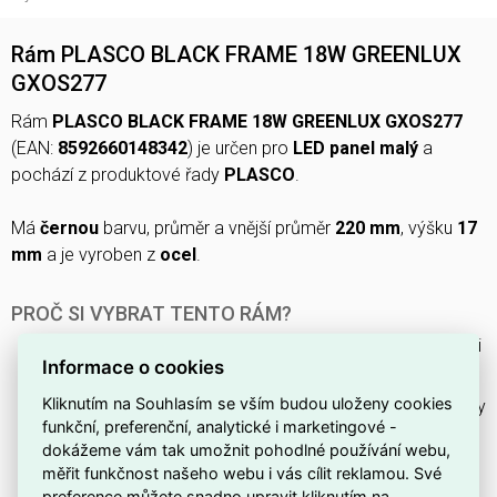
Rám PLASCO BLACK FRAME 18W GREENLUX
GXOS277
Rám
PLASCO BLACK FRAME 18W GREENLUX GXOS277
(EAN:
8592660148342
) je určen pro
LED panel malý
a
pochází z produktové řady
PLASCO
.
Má
černou
barvu, průměr a vnější průměr
220 mm
, výšku
17
mm
a je vyroben z
ocel
.
PROČ SI VYBRAT TENTO RÁM?
Má barvu
černou
, která se snadno kombinuje s různými
Informace o cookies
interiéry a svítidly.
Kliknutím na Souhlasím se vším budou uloženy cookies
Výška rámu činí
17 mm
, což ovlivňuje montážní rozměry
funkční, preferenční, analytické i marketingové -
a kompatibilitu s jinými komponenty.
dokážeme vám tak umožnit pohodlné používání webu,
Je součástí produktové řady
PLASCO
, takže odpovídá
měřit funkčnost našeho webu i vás cílit reklamou. Své
normám a designovému záměru této řady.
preference můžete snadno upravit kliknutím na