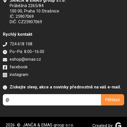
JANČA & EMAS group s.r.o.
Průběžná 2265/84
100 00, Praha 10 Strašnice
IČ: 25907069
DIČ: CZ25907069
Rychlý kontakt
724 618 108
Po–Pá: 8.00–16.00
eshop@emas.cz
facebook
instagram
Získejte slevy, akce a novinky přednostně na váš e-mail.
2026 © JANČA & EMAS group s.r.o.
Created by