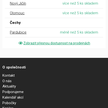
Nový Jičín
více než 5 ks skladem
Olomouc
více než 5 ks skladem
Čechy
Pardubice
méně než 5 ks skladem
Zobrazit přesnou dostupnost na prodejnách
O společnosti
Kontakt
O nás
Aktuality
Podporujeme
Kalendář akcí
Pobočky