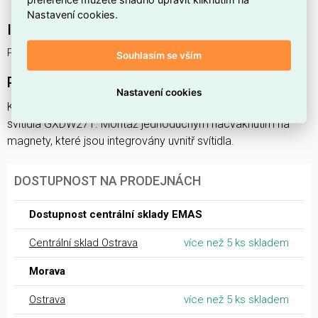
Nastavení cookies.
Interní název produktu
PLASCO BLACK FRAME 18W
Souhlasím se vším
Podrobný popis produktu
Nastavení cookies
Kovový černě lakovaný rámeček. Umožňuje změnu barvy
svítidla GXDW271. Montáž jednoduchým nacvaknutím na
magnety, které jsou integrovány uvnitř svítidla.
DOSTUPNOST NA PRODEJNÁCH
Dostupnost centrální sklady EMAS
Centrální sklad Ostrava
více než 5 ks skladem
Morava
Ostrava
více než 5 ks skladem