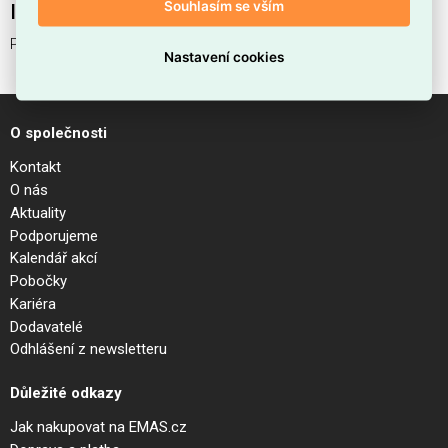
Souhlasím se vším
Interní název produktu
PLANET PL D60 NERO
Nastavení cookies
O společnosti
Kontakt
O nás
Aktuality
Podporujeme
Kalendář akcí
Pobočky
Kariéra
Dodavatelé
Odhlášení z newsletteru
Důležité odkazy
Jak nakupovat na EMAS.cz