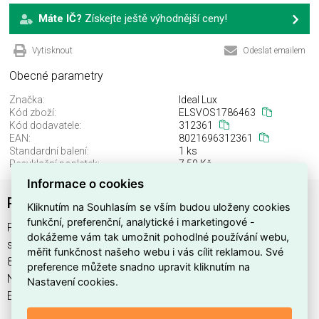
Máte IČ?
Získejte ještě výhodnější ceny!
Vytisknout
Odeslat emailem
Obecné parametry
Značka:
Ideal Lux
Kód zboží:
ELSVOS1786463
Kód dodavatele:
312361
EAN:
8021696312361
Standardní balení:
1 ks
Recyklační poplatek:
7,50 Kč
Informace o cookies
PLANET PL D60 NERO
Kliknutím na Souhlasím se vším budou uloženy cookies
funkční, preferenční, analytické i marketingové -
PLANET PL D60 NERO najdete v kategoriích Svítidla, Svítidla,
dokážeme vám tak umožnit pohodlné používání webu,
světelné zdroje a LED osvětlení, výrobce Ideal Lux, EAN
měřit funkčnost našeho webu i vás cílit reklamou. Své
8021696312361, kód dodavatele 312361. PLANET PL D60
preference můžete snadno upravit kliknutím na
NERO nabízíme od 1 ks. Kód EMAS PLANET PL D60 NERO je
Nastavení cookies.
ELSVOS1786463.