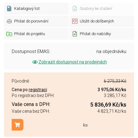
Katalogový list
Soubory ke stažení
Přidat do porovnání
Uložit do oblíbených
Přidat do projektu
Přidat do nabídky
Dostupnost EMAS:
na objednávku
Zobrazit dostupnost na prodejnách
Původně:
6 275,33 Kč
Cena po
registraci
:
3 975,06 Kč
/ks
Po registraci bez DPH:
3 285,17 Kč
Vaše cena s DPH:
5 836,69 Kč
/ks
Vaše cena bez DPH:
4 823,71 Kč
/ks
ks
Přidat do košíku