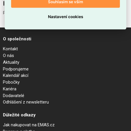
Souhlasím se vším
Interní název produktu
PLANET PL D40 BIANCO
Nastavení cookies
O společnosti
Kontakt
O nás
Aktuality
Podporujeme
Kalendář akcí
Pobočky
Kariéra
Dodavatelé
Odhlášení z newsletteru
Důležité odkazy
Jak nakupovat na EMAS.cz