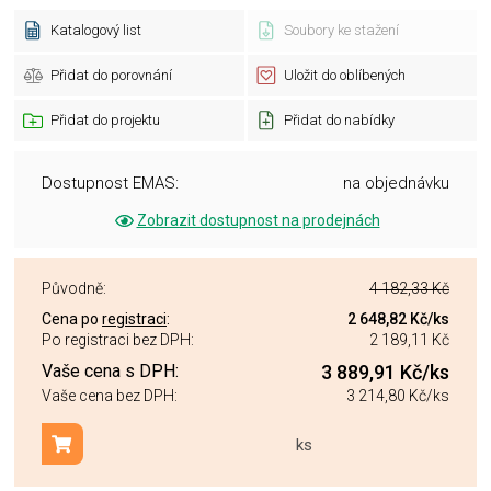
Katalogový list
Soubory ke stažení
Přidat do porovnání
Uložit do oblíbených
Přidat do projektu
Přidat do nabídky
Dostupnost EMAS:
na objednávku
Zobrazit dostupnost na prodejnách
Původně:
4 182,33 Kč
Cena po
registraci
:
2 648,82 Kč
/ks
Po registraci bez DPH:
2 189,11 Kč
Vaše cena s DPH:
3 889,91 Kč
/ks
Vaše cena bez DPH:
3 214,80 Kč
/ks
ks
Přidat do košíku