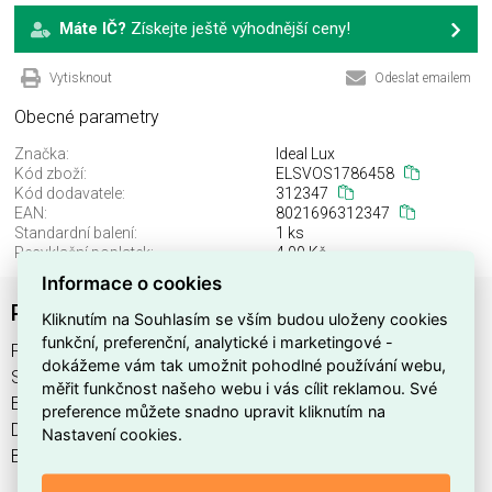
Máte IČ?
Získejte ještě výhodnější ceny!
Vytisknout
Odeslat emailem
Obecné parametry
Značka:
Ideal Lux
Kód zboží:
ELSVOS1786458
Kód dodavatele:
312347
EAN:
8021696312347
Standardní balení:
1 ks
Recyklační poplatek:
4,00 Kč
Informace o cookies
PLANET PL D40 BIANCO
Kliknutím na Souhlasím se vším budou uloženy cookies
funkční, preferenční, analytické i marketingové -
PLANET PL D40 BIANCO najdete v kategoriích Svítidla,
dokážeme vám tak umožnit pohodlné používání webu,
Svítidla, světelné zdroje a LED osvětlení, výrobce Ideal Lux,
měřit funkčnost našeho webu i vás cílit reklamou. Své
EAN 8021696312347, kód dodavatele 312347. PLANET PL
preference můžete snadno upravit kliknutím na
D40 BIANCO nabízíme od 1 ks. Kód EMAS PLANET PL D40
Nastavení cookies.
BIANCO je ELSVOS1786458.