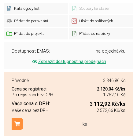
Katalogový list
Soubory ke stažení
Přidat do porovnání
Uložit do oblíbených
Přidat do projektu
Přidat do nabídky
Dostupnost EMAS:
na objednávku
Zobrazit dostupnost na prodejnách
Původně:
3 346,86 Kč
Cena po
registraci
:
2 120,04 Kč
/ks
Po registraci bez DPH:
1 752,10 Kč
Vaše cena s DPH:
3 112,92 Kč
/ks
Vaše cena bez DPH:
2 572,66 Kč
/ks
ks
Přidat do košíku