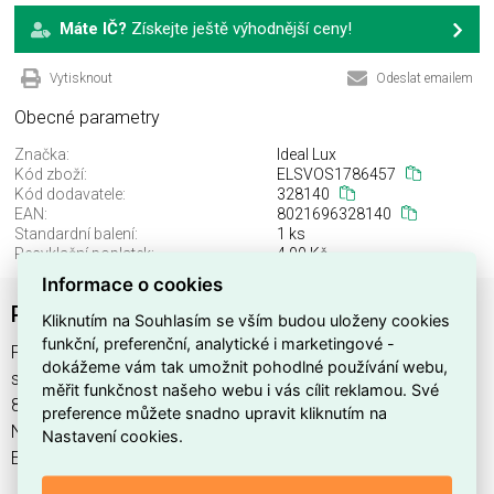
Máte IČ?
Získejte ještě výhodnější ceny!
Vytisknout
Odeslat emailem
Obecné parametry
Značka:
Ideal Lux
Kód zboží:
ELSVOS1786457
Kód dodavatele:
328140
EAN:
8021696328140
Standardní balení:
1 ks
Recyklační poplatek:
4,00 Kč
Informace o cookies
PLANET PL D30 NERO
Kliknutím na Souhlasím se vším budou uloženy cookies
funkční, preferenční, analytické i marketingové -
PLANET PL D30 NERO najdete v kategoriích Svítidla, Svítidla,
dokážeme vám tak umožnit pohodlné používání webu,
světelné zdroje a LED osvětlení, výrobce Ideal Lux, EAN
měřit funkčnost našeho webu i vás cílit reklamou. Své
8021696328140, kód dodavatele 328140. PLANET PL D30
preference můžete snadno upravit kliknutím na
NERO nabízíme od 1 ks. Kód EMAS PLANET PL D30 NERO je
Nastavení cookies.
ELSVOS1786457.