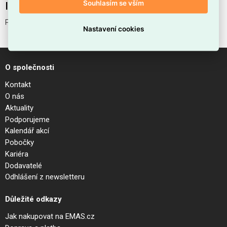
Souhlasím se vším
Interní název produktu
PLANET PL D30 NERO
Nastavení cookies
O společnosti
Kontakt
O nás
Aktuality
Podporujeme
Kalendář akcí
Pobočky
Kariéra
Dodavatelé
Odhlášení z newsletteru
Důležité odkazy
Jak nakupovat na EMAS.cz