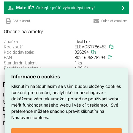
Máte IČ?
Získejte ještě výhodnější ceny!
Vytisknout
Odeslat emailem
Obecné parametry
Značka:
Ideal Lux
Kód zboží:
ELSVOS1786453
Kód dodavatele:
328294
EAN:
8021696328294
Standardní balení:
1 ks
Recyklační poplatek:
4,00 Kč
Informace o cookies
PING PONG TL2 BIANCO
Kliknutím na Souhlasím se vším budou uloženy cookies
funkční, preferenční, analytické i marketingové -
PING PONG TL2 BIANCO najdete v kategoriích Svítidla,
dokážeme vám tak umožnit pohodlné používání webu,
Svítidla, světelné zdroje a LED osvětlení, výrobce Ideal Lux,
měřit funkčnost našeho webu i vás cílit reklamou. Své
EAN 8021696328294, kód dodavatele 328294. PING PONG
preference můžete snadno upravit kliknutím na
TL2 BIANCO nabízíme od 1 ks. Kód EMAS PING PONG TL2
Nastavení cookies.
BIANCO je ELSVOS1786453.