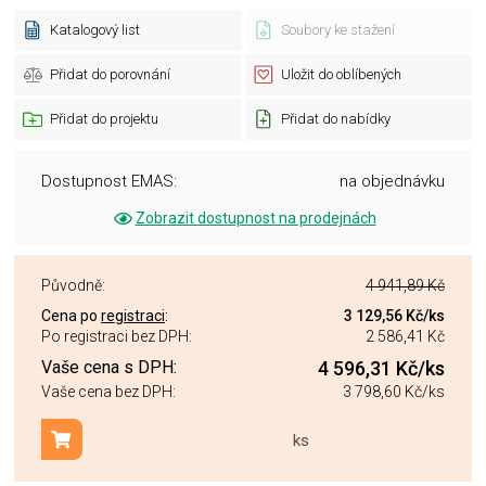
Katalogový list
Soubory ke stažení
Přidat do porovnání
Uložit do oblíbených
Přidat do projektu
Přidat do nabídky
Dostupnost EMAS:
na objednávku
Zobrazit dostupnost na prodejnách
Původně:
4 941,89 Kč
Cena po
registraci
:
3 129,56 Kč
/ks
Po registraci bez DPH:
2 586,41 Kč
Vaše cena s DPH:
4 596,31 Kč
/ks
Vaše cena bez DPH:
3 798,60 Kč
/ks
ks
Přidat do košíku