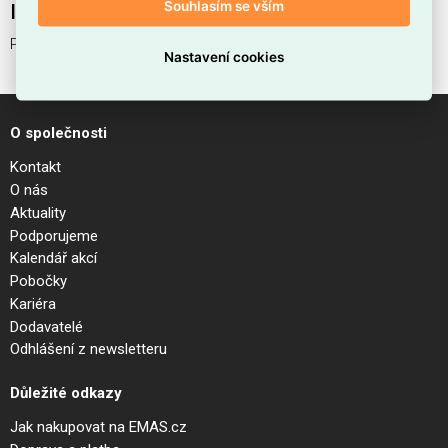
Souhlasím se vším
Interní název produktu
PING PONG TL2 BIANCO
Nastavení cookies
O společnosti
Kontakt
O nás
Aktuality
Podporujeme
Kalendář akcí
Pobočky
Kariéra
Dodavatelé
Odhlášení z newsletteru
Důležité odkazy
Jak nakupovat na EMAS.cz