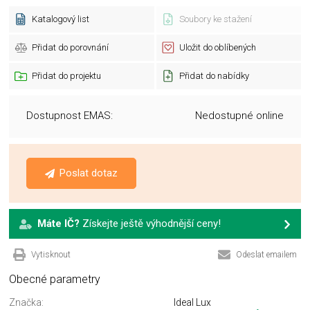
Katalogový list
Soubory ke stažení
Přidat do porovnání
Uložit do oblíbených
Přidat do projektu
Přidat do nabídky
Dostupnost EMAS:
Nedostupné online
Poslat dotaz
Máte IČ?
Získejte ještě výhodnější ceny!
Vytisknout
Odeslat emailem
Obecné parametry
Značka:
Ideal Lux