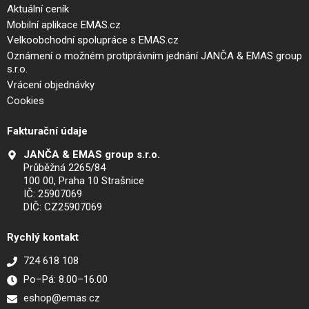
Aktuální ceník
Mobilní aplikace EMAS.cz
Velkoobchodní spolupráce s EMAS.cz
Oznámení o možném protiprávním jednání JANČA & EMAS group
s.r.o.
Vrácení objednávky
Cookies
Fakturační údaje
JANČA & EMAS group s.r.o.
Průběžná 2265/84
100 00, Praha 10 Strašnice
IČ: 25907069
DIČ: CZ25907069
Rychlý kontakt
724 618 108
Po–Pá: 8.00–16.00
eshop@emas.cz