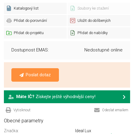
Katalogový list
Soubory ke stažení
Přidat do porovnání
Uložit do oblíbených
Přidat do projektu
Přidat do nabídky
Dostupnost EMAS:
Nedostupné online
Poslat dotaz
Máte IČ?
Získejte ještě výhodnější ceny!
Vytisknout
Odeslat emailem
Obecné parametry
Značka:
Ideal Lux