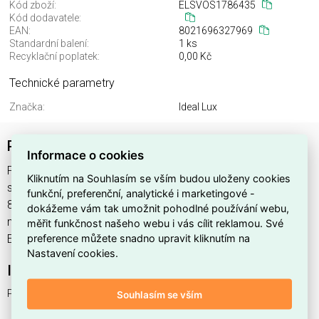
Kód zboží:
ELSVOS1786435
Kód dodavatele:
EAN:
8021696327969
Standardní balení:
1 ks
Recyklační poplatek:
0,00 Kč
Technické parametry
Značka:
Ideal Lux
PETIT PL3 BIANCO
Informace o cookies
PETIT PL3 BIANCO najdete v kategoriích Svítidla, Svítidla,
Kliknutím na Souhlasím se vším budou uloženy cookies
světelné zdroje a LED osvětlení, výrobce Ideal Lux, EAN
funkční, preferenční, analytické i marketingové -
8021696327969, kód dodavatele . PETIT PL3 BIANCO
dokážeme vám tak umožnit pohodlné používání webu,
nabízíme od 1 ks. Kód EMAS PETIT PL3 BIANCO je
měřit funkčnost našeho webu i vás cílit reklamou. Své
preference můžete snadno upravit kliknutím na
ELSVOS1786435.
Nastavení cookies.
Interní název produktu
PETIT PL3 BIANCO
Souhlasím se vším