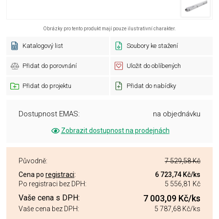
Obrázky pro tento produkt mají pouze ilustrativní charakter.
Katalogový list
Soubory ke stažení
Přidat do porovnání
Uložit do oblíbených
Přidat do projektu
Přidat do nabídky
Dostupnost EMAS:
na objednávku
Zobrazit dostupnost na prodejnách
Původně:
7 529,58 Kč
Cena po
registraci
:
6 723,74 Kč
/ks
Po registraci bez DPH:
5 556,81 Kč
Vaše cena s DPH:
7 003,09 Kč
/ks
Vaše cena bez DPH:
5 787,68 Kč
/ks