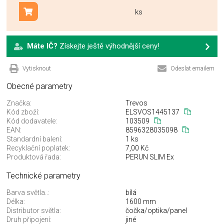
ks
Přidat do košíku
Máte IČ?
Získejte ještě výhodnější ceny!
Vytisknout
Odeslat emailem
Obecné parametry
Značka:
Trevos
Kód zboží:
ELSVOS1445137
Kód dodavatele:
103509
EAN:
8596328035098
Standardní balení:
1 ks
Recyklační poplatek:
7,00 Kč
Produktová řada:
PERUN SLIM Ex
Technické parametry
Barva světla..:
bílá
Délka:
1600 mm
Distributor světla:
čočka/optika/panel
Druh připojení:
jiné