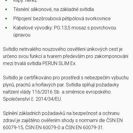
Klipy: nerez
Těsnění: silikonové, na základně svítidla
Připojení: bezšroubová pětipólová svorkovnice
Kabelové vývodky: PG 13,5 mosaz s povrchovou
úpravou
Svítidlo netrvalého nouzového osvětlení únikových cest je
určeno svou funkcí a tvarem především pro zakomponování
mezi trvalá svítidla PERUN SLIM Ex.
Svítidlo je certifikováno pro prostředí s nebezpečím výbuchu
plynů, prachů a hořlavých par. Svítidla splňují požadavky
nařízení vlády 116/2016 Sb. a směrnice evropského
Společenství č. 2014/34/EU.
Splnění základních požadavků na bezpečnost a ochranu
zdraví je zajištěno ověřením shody s normami dle ČSN EN
60079-15, ČSN EN 60079-0 a ČSN EN 60079-31.