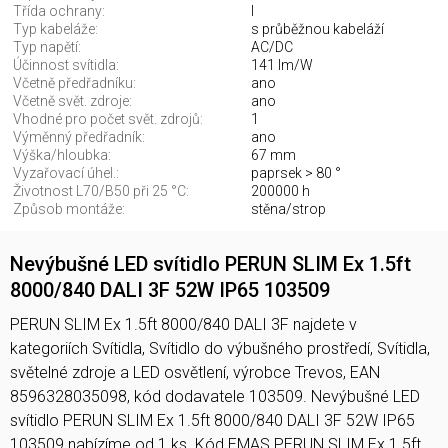
Třída ochrany:
I
Typ kabeláže:
s průběžnou kabeláží
Typ napětí:
AC/DC
Účinnost svítidla:
141 lm/W
Včetně předřadníku:
ano
Včetně svět. zdroje:
ano
Vhodné pro počet svět. zdrojů:
1
Výměnný předřadník:
ano
Výška/hloubka:
67 mm
Vyzařovací úhel.:
paprsek > 80 °
Životnost L70/B50 při 25 °C:
200000 h
Způsob montáže:
stěna/strop
Nevýbušné LED svítidlo PERUN SLIM Ex 1.5ft
8000/840 DALI 3F 52W IP65 103509
PERUN SLIM Ex 1.5ft 8000/840 DALI 3F najdete v
kategoriích Svítidla, Svítidlo do výbušného prostředí, Svítidla,
světelné zdroje a LED osvětlení, výrobce Trevos, EAN
8596328035098, kód dodavatele 103509. Nevýbušné LED
svítidlo PERUN SLIM Ex 1.5ft 8000/840 DALI 3F 52W IP65
103509 nabízíme od 1 ks. Kód EMAS PERUN SLIM Ex 1.5ft