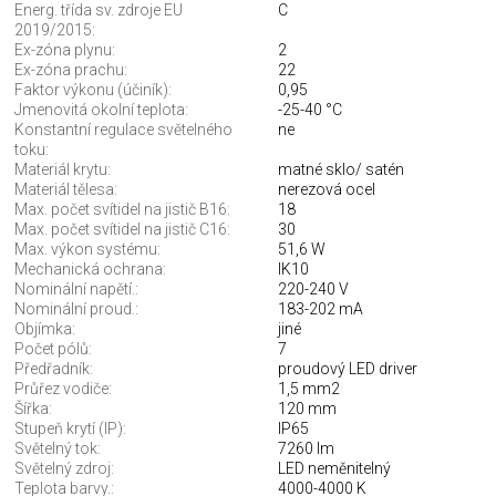
Energ. třída sv. zdroje EU
C
2019/2015:
Ex-zóna plynu:
2
Ex-zóna prachu:
22
Faktor výkonu (účiník):
0,95
Jmenovitá okolní teplota:
-25-40 °C
Konstantní regulace světelného
ne
toku:
Materiál krytu:
matné sklo/ satén
Materiál tělesa:
nerezová ocel
Max. počet svítidel na jistič B16:
18
Max. počet svítidel na jistič C16:
30
Max. výkon systému:
51,6 W
Mechanická ochrana:
IK10
Nominální napětí.:
220-240 V
Nominální proud.:
183-202 mA
Objímka:
jiné
Počet pólů:
7
Předřadník:
proudový LED driver
Průřez vodiče:
1,5 mm2
Šířka:
120 mm
Stupeň krytí (IP):
IP65
Světelný tok:
7260 lm
Světelný zdroj:
LED neměnitelný
Teplota barvy.:
4000-4000 K