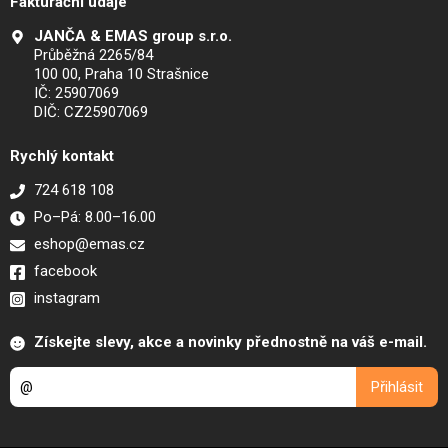
Fakturační údaje
JANČA & EMAS group s.r.o.
Průběžná 2265/84
100 00, Praha 10 Strašnice
IČ: 25907069
DIČ: CZ25907069
Rychlý kontakt
724 618 108
Po–Pá: 8.00–16.00
eshop@emas.cz
facebook
instagram
Získejte slevy, akce a novinky přednostně na váš e-mail.