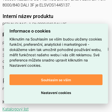
8000/840 DALI 3F je ELSVOS1445137.
Interní název produktu
PERUN SLIM Ex 1.5ft 8000/840 DALI 3F
Informace o cookies
Podrobný popis produktu
Kliknutím na Souhlasím se vším budou uloženy cookies
PERUN SLIM Ex 1.5ft 8000/840 DALI 3F 51,6W IP65
funkční, preferenční, analytické i marketingové -
svítidlo průmyslové do prostředí s nebezpečím výbuchu Ex II
dokážeme vám tak umožnit pohodlné používání webu,
měřit funkčnost našeho webu i vás cílit reklamou. Své
3GD, 1x8000lm, spektrum 840RJ, s regulací stmívání
preference můžete snadno upravit kliknutím na
ovládané DALI protokolem, s nerez. klipy,
Nastavení cookies.
třífáz.průběž.montáž,
PERUN SLIM Ex NM
Souhlasím se vším
nouzové a orientační
Nastavení cookies
Ke stažení
Katalogový list