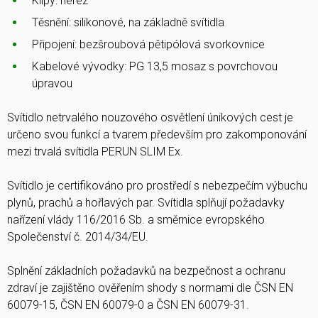
Klipy: nerez
Těsnění: silikonové, na základně svítidla
Připojení: bezšroubová pětipólová svorkovnice
Kabelové vývodky: PG 13,5 mosaz s povrchovou
úpravou
Svítidlo netrvalého nouzového osvětlení únikových cest je
určeno svou funkcí a tvarem především pro zakomponování
mezi trvalá svítidla PERUN SLIM Ex.
Svítidlo je certifikováno pro prostředí s nebezpečím výbuchu
plynů, prachů a hořlavých par. Svítidla splňují požadavky
nařízení vlády 116/2016 Sb. a směrnice evropského
Společenství č. 2014/34/EU.
Splnění základních požadavků na bezpečnost a ochranu
zdraví je zajištěno ověřením shody s normami dle ČSN EN
60079-15, ČSN EN 60079-0 a ČSN EN 60079-31.