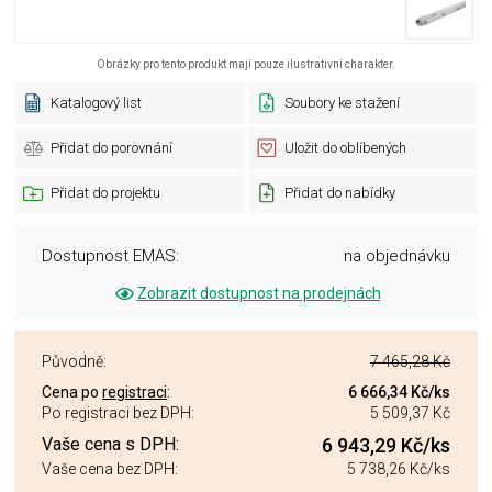
Obrázky pro tento produkt mají pouze ilustrativní charakter.
Katalogový list
Soubory ke stažení
Přidat do porovnání
Uložit do oblíbených
Přidat do projektu
Přidat do nabídky
Dostupnost EMAS:
na objednávku
Zobrazit dostupnost na prodejnách
Původně:
7 465,28 Kč
Cena po
registraci
:
6 666,34 Kč
/ks
Po registraci bez DPH:
5 509,37 Kč
Vaše cena s DPH:
6 943,29 Kč
/ks
Vaše cena bez DPH:
5 738,26 Kč
/ks