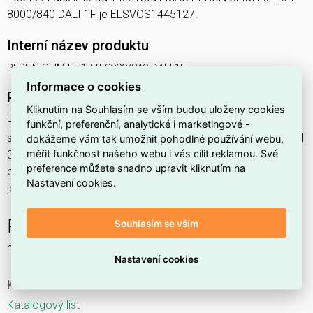
8000/840 DALI 1F je ELSVOS1445127.
Interní název produktu
PERUN SLIM Ex 1.5ft 8000/840 DALI 1F
Informace o cookies
Podrobný popis produktu
Kliknutím na Souhlasím se vším budou uloženy cookies
PERUN SLIM Ex 1.5ft 8000/840 DALI 1F 51,6W IP65
funkční, preferenční, analytické i marketingové -
svítidlo průmyslové do prostředí s nebezpečím výbuchu Ex II
dokážeme vám tak umožnit pohodlné používání webu,
měřit funkčnost našeho webu i vás cílit reklamou. Své
3GD, 1x8000lm, spektrum 840RJ, s regulací stmívání
preference můžete snadno upravit kliknutím na
ovládané DALI protokolem, s nerez. klipy,
Nastavení cookies.
jednofáz.průběž.montáž,
PERUN SLIM Ex NM
Souhlasím se vším
nouzové a orientační
Nastavení cookies
Ke stažení
Katalogový list