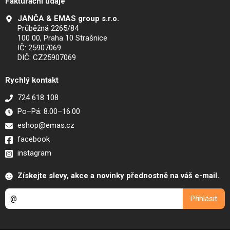
Fakturační údaje
JANČA & EMAS group s.r.o.
Průběžná 2265/84
100 00, Praha 10 Strašnice
IČ: 25907069
DIČ: CZ25907069
Rychlý kontakt
724 618 108
Po–Pá: 8.00–16.00
eshop@emas.cz
facebook
instagram
Získejte slevy, akce a novinky přednostně na váš e-mail.