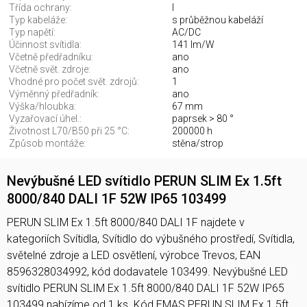
Třída ochrany:
I
Typ kabeláže:
s průběžnou kabeláží
Typ napětí:
AC/DC
Účinnost svítidla:
141 lm/W
Včetně předřadníku:
ano
Včetně svět. zdroje:
ano
Vhodné pro počet svět. zdrojů:
1
Výměnný předřadník:
ano
Výška/hloubka:
67 mm
Vyzařovací úhel.:
paprsek > 80 °
Životnost L70/B50 při 25 °C:
200000 h
Způsob montáže:
stěna/strop
Nevýbušné LED svítidlo PERUN SLIM Ex 1.5ft
8000/840 DALI 1F 52W IP65 103499
PERUN SLIM Ex 1.5ft 8000/840 DALI 1F najdete v
kategoriích Svítidla, Svítidlo do výbušného prostředí, Svítidla,
světelné zdroje a LED osvětlení, výrobce Trevos, EAN
8596328034992, kód dodavatele 103499. Nevýbušné LED
svítidlo PERUN SLIM Ex 1.5ft 8000/840 DALI 1F 52W IP65
103499 nabízíme od 1 ks. Kód EMAS PERUN SLIM Ex 1.5ft