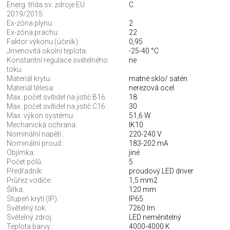
Energ. třída sv. zdroje EU
C
2019/2015:
Ex-zóna plynu:
2
Ex-zóna prachu:
22
Faktor výkonu (účiník):
0,95
Jmenovitá okolní teplota:
-25-40 °C
Konstantní regulace světelného
ne
toku:
Materiál krytu:
matné sklo/ satén
Materiál tělesa:
nerezová ocel
Max. počet svítidel na jistič B16:
18
Max. počet svítidel na jistič C16:
30
Max. výkon systému:
51,6 W
Mechanická ochrana:
IK10
Nominální napětí.:
220-240 V
Nominální proud.:
183-202 mA
Objímka:
jiné
Počet pólů:
5
Předřadník:
proudový LED driver
Průřez vodiče:
1,5 mm2
Šířka:
120 mm
Stupeň krytí (IP):
IP65
Světelný tok:
7260 lm
Světelný zdroj:
LED neměnitelný
Teplota barvy.:
4000-4000 K