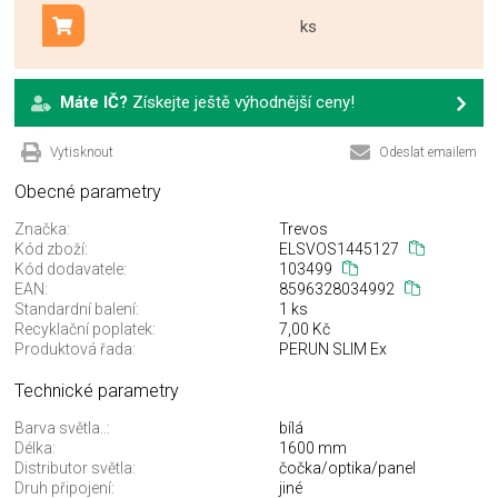
ks
Přidat do košíku
Máte IČ?
Získejte ještě výhodnější ceny!
Vytisknout
Odeslat emailem
Obecné parametry
Značka:
Trevos
Kód zboží:
ELSVOS1445127
Kód dodavatele:
103499
EAN:
8596328034992
Standardní balení:
1 ks
Recyklační poplatek:
7,00 Kč
Produktová řada:
PERUN SLIM Ex
Technické parametry
Barva světla..:
bílá
Délka:
1600 mm
Distributor světla:
čočka/optika/panel
Druh připojení:
jiné