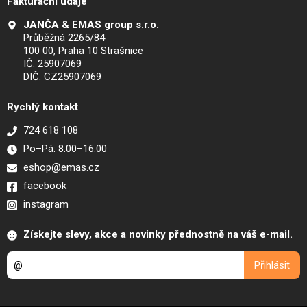
Fakturační údaje
JANČA & EMAS group s.r.o.
Průběžná 2265/84
100 00, Praha 10 Strašnice
IČ: 25907069
DIČ: CZ25907069
Rychlý kontakt
724 618 108
Po–Pá: 8.00–16.00
eshop@emas.cz
facebook
instagram
Získejte slevy, akce a novinky přednostně na váš e-mail.