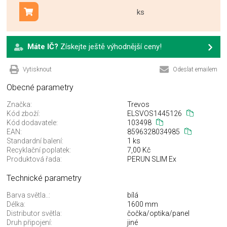
ks
Přidat do košíku
Máte IČ?
Získejte ještě výhodnější ceny!
Vytisknout
Odeslat emailem
Obecné parametry
Značka:
Trevos
Kód zboží:
ELSVOS1445126
Kód dodavatele:
103498
EAN:
8596328034985
Standardní balení:
1 ks
Recyklační poplatek:
7,00 Kč
Produktová řada:
PERUN SLIM Ex
Technické parametry
Barva světla..:
bílá
Délka:
1600 mm
Distributor světla:
čočka/optika/panel
Druh připojení:
jiné