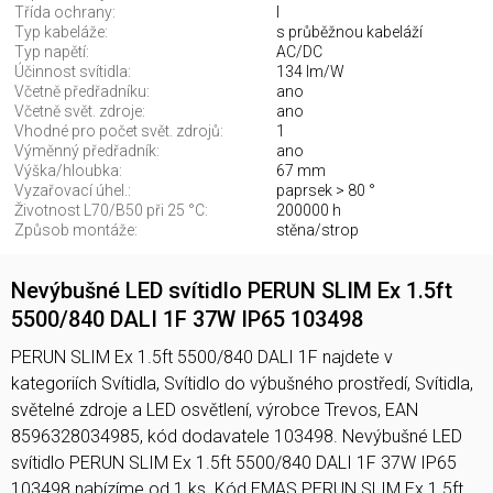
Třída ochrany:
I
Typ kabeláže:
s průběžnou kabeláží
Typ napětí:
AC/DC
Účinnost svítidla:
134 lm/W
Včetně předřadníku:
ano
Včetně svět. zdroje:
ano
Vhodné pro počet svět. zdrojů:
1
Výměnný předřadník:
ano
Výška/hloubka:
67 mm
Vyzařovací úhel.:
paprsek > 80 °
Životnost L70/B50 při 25 °C:
200000 h
Způsob montáže:
stěna/strop
Nevýbušné LED svítidlo PERUN SLIM Ex 1.5ft
5500/840 DALI 1F 37W IP65 103498
PERUN SLIM Ex 1.5ft 5500/840 DALI 1F najdete v
kategoriích Svítidla, Svítidlo do výbušného prostředí, Svítidla,
světelné zdroje a LED osvětlení, výrobce Trevos, EAN
8596328034985, kód dodavatele 103498. Nevýbušné LED
svítidlo PERUN SLIM Ex 1.5ft 5500/840 DALI 1F 37W IP65
103498 nabízíme od 1 ks. Kód EMAS PERUN SLIM Ex 1.5ft