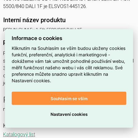
5500/840 DALI 1F je ELSVOS1445126.
Interní název produktu
PERUN SLIM Ex 1.5ft 5500/840 DALI 1F
Informace o cookies
Podrobný popis produktu
Kliknutím na Souhlasím se vším budou uloženy cookies
PERUN SLIM Ex 1.5ft 5500/840 DALI 1F 37,2W IP65
funkční, preferenční, analytické i marketingové -
svítidlo průmyslové do prostředí s nebezpečím výbuchu Ex II
dokážeme vám tak umožnit pohodlné používání webu,
měřit funkčnost našeho webu i vás cílit reklamou. Své
3GD, 1x5500lm, spektrum 840RJ, s regulací stmívání
preference můžete snadno upravit kliknutím na
ovládané DALI protokolem, s nerez. klipy,
Nastavení cookies.
jednofáz.průběž.montáž,
PERUN SLIM Ex NM
Souhlasím se vším
nouzové a orientační
Nastavení cookies
Ke stažení
Katalogový list