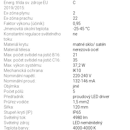
Energ. třída sv. zdroje EU
C
2019/2015:
Ex-zóna plynu:
2
Ex-zóna prachu:
22
Faktor výkonu (účiník):
0,95
Jmenovitá okolní teplota:
-25-45 °C
Konstantní regulace světelného
ne
toku:
Materiál krytu:
matné sklo/ satén
Materiál tělesa:
nerezová ocel
Max. počet svítidel na jistič B16:
21
Max. počet svítidel na jistič C16:
35
Max. výkon systému:
37,2 W
Mechanická ochrana:
IK10
Nominální napětí.:
220-240 V
Nominální proud.:
132-146 mA
Objímka:
jiné
Počet pólů:
5
Předřadník:
proudový LED driver
Průřez vodiče:
1,5 mm2
Šířka:
120 mm
Stupeň krytí (IP):
IP65
Světelný tok:
4980 lm
Světelný zdroj:
LED neměnitelný
Teplota barvy.:
4000-4000 K