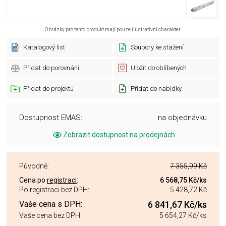
Obrázky pro tento produkt mají pouze ilustrativní charakter.
Katalogový list
Soubory ke stažení
Přidat do porovnání
Uložit do oblíbených
Přidat do projektu
Přidat do nabídky
Dostupnost EMAS:
na objednávku
Zobrazit dostupnost na prodejnách
Původně:
7 355,99 Kč
Cena po
registraci
:
6 568,75 Kč
/ks
Po registraci bez DPH:
5 428,72 Kč
Vaše cena s DPH:
6 841,67 Kč
/ks
Vaše cena bez DPH:
5 654,27 Kč
/ks