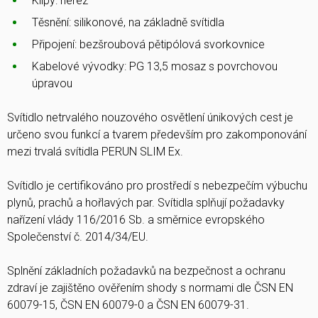
Klipy: nerez
Těsnění: silikonové, na základně svítidla
Připojení: bezšroubová pětipólová svorkovnice
Kabelové vývodky: PG 13,5 mosaz s povrchovou
úpravou
Svítidlo netrvalého nouzového osvětlení únikových cest je
určeno svou funkcí a tvarem především pro zakomponování
mezi trvalá svítidla PERUN SLIM Ex.
Svítidlo je certifikováno pro prostředí s nebezpečím výbuchu
plynů, prachů a hořlavých par. Svítidla splňují požadavky
nařízení vlády 116/2016 Sb. a směrnice evropského
Společenství č. 2014/34/EU.
Splnění základních požadavků na bezpečnost a ochranu
zdraví je zajištěno ověřením shody s normami dle ČSN EN
60079-15, ČSN EN 60079-0 a ČSN EN 60079-31.