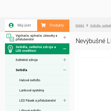
Můj účet
Produkty
EMAS
Svítidla, světe
Vypínače, spínače, zásuvky a
příslušenství
Nevýbušné L
Svítidla, světelné zdroje a
LED osvětlení
Světelné zdroje
Svítidla
Halové svítidlo
Lankové systémy
LED Pásek a příslušenství
Lištové svítidlo