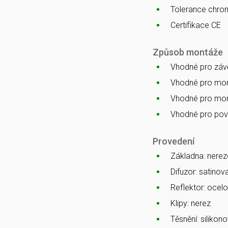
Tolerance chro
Certifikace CE
Způsob montáže
Vhodné pro zá
Vhodné pro mon
Vhodné pro mon
Vhodné pro po
Provedení
Základna: nerez
Difuzor: satino
Reflektor: ocelo
Klipy: nerez
Těsnění: silikono