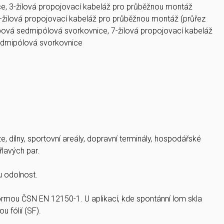
ce, 3-žilová propojovací kabeláž pro průběžnou montáž
-žilová propojovací kabeláž pro průběžnou montáž (průřez
ová sedmipólová svorkovnice, 7-žilová propojovací kabeláž
edmipólová svorkovnice
e, dílny, sportovní areály, dopravní terminály, hospodářské
lavých par.
u odolnost.
 normou ČSN EN 12150-1. U aplikací, kde spontánní lom skla
 fólií (SF).