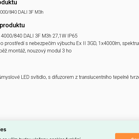
oduktu
4000/840 DALI 3F M3h
 produktu
t 4000/840 DALI 3F M3h 27,1W IP65
do prostředí s nebezpečím výbuchu Ex II 3GD, 1x4000lm, spektru
průběž.montáž, nouzový modul 3 ho
yslové LED svítidlo, s difuzorem z translucentního tepelně tvr
ies