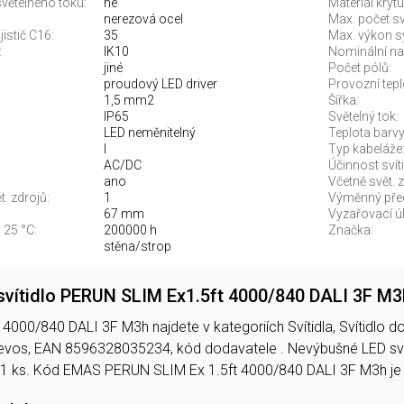
větelného toku:
ne
Materiál krytu
nerezová ocel
Max. počet sví
jistič C16:
35
Max. výkon s
:
IK10
Nominální nap
jiné
Počet pólů:
proudový LED driver
Provozní tepl
1,5 mm2
Šířka:
IP65
Světelný tok:
LED neměnitelný
Teplota barvy.
I
Typ kabeláže
AC/DC
Účinnost svíti
ano
Včetně svět. z
. zdrojů:
1
Výměnný před
67 mm
Vyzařovací úh
 25 °C:
200000 h
Značka:
stěna/strop
vítidlo PERUN SLIM Ex1.5ft 4000/840 DALI 3F M
000/840 DALI 3F M3h najdete v kategoriích Svítidla, Svítidlo do 
Trevos, EAN 8596328035234, kód dodavatele . Nevýbušné LED s
 1 ks. Kód EMAS PERUN SLIM Ex 1.5ft 4000/840 DALI 3F M3h 