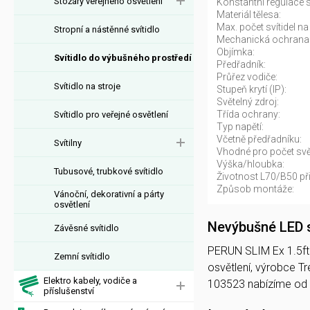
Stožáry veřejného osvětlení
Konstantní regulace s
Materiál tělesa:
Max. počet svítidel na 
Stropní a nástěnné svítidlo
Mechanická ochrana
Objímka:
Svítidlo do výbušného prostředí
Předřadník:
Průřez vodiče:
Svítidlo na stroje
Stupeň krytí (IP):
Světelný zdroj:
Třída ochrany:
Svítidlo pro veřejné osvětlení
Typ napětí:
Včetně předřadníku:
Svítilny
Vhodné pro počet svět
Výška/hloubka:
Tubusové, trubkové svítidlo
Životnost L70/B50 při
Způsob montáže:
Vánoční, dekorativní a párty
osvětlení
Nevýbušné LED s
Závěsné svítidlo
PERUN SLIM Ex 1.5ft 4
Zemní svítidlo
osvětlení, výrobce 
Elektro kabely, vodiče a
103523 nabízíme od
příslušenství