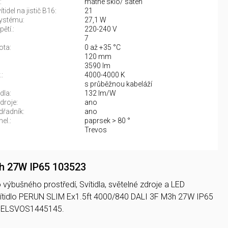
:
matné sklo/ satén
tidel na jistič B16:
21
ystému:
27,1 W
ětí.:
220-240 V
7
ota:
0 až +35 °C
120 mm
3590 lm
:
4000-4000 K
:
s průběžnou kabeláží
dla:
132 lm/W
droje:
ano
řadník:
ano
el.:
paprsek > 80 °
Trevos
3h 27W IP65 103523
výbušného prostředí, Svítidla, světelné zdroje a LED
vítidlo PERUN SLIM Ex1.5ft 4000/840 DALI 3F M3h 27W IP65
je ELSVOS1445145.