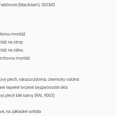
matičnosti (MacAdam): SDCM3
věsnou montáž
táž na strop
táž na stěnu
vrchovou montáž
ový plech, nárazuvzdorná, chemicky odolná
vané tepelně tvrzené bezpečnostní sklo
vý plech bílé barvy (RAL 9003)
vé, na základně svítidla