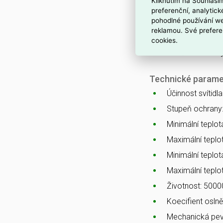
Kliknutím na Souhlasí
Standardní prov
preferenční, analytic
pohodlné používání we
Možnost dodání 
reklamou. Své prefere
Možnost dodání 
cookies.
Součástí balení
Technické parame
Účinnost svítidl
Stupeň ochrany
Minimální teplota
Maximální teplot
Minimální teplot
Maximální teplo
Životnost: 5000
Koecifient osln
Mechanická pev