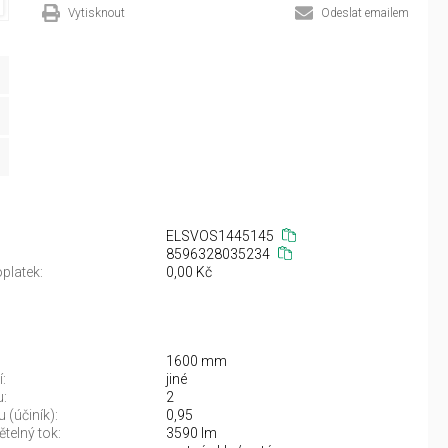
Vytisknout
Odeslat emailem
ELSVOS1445145
8596328035234
platek:
0,00 Kč
1600 mm
:
jiné
u:
2
 (účiník):
0,95
telný tok:
3590 lm