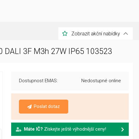
Zobrazit akční nabídky
40 DALI 3F M3h 27W IP65 103523
Dostupnost EMAS:
Nedostupné online
Poslat dotaz
Máte IČ?
Získejte ještě výhodnější ceny!