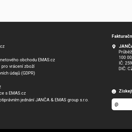
Fakturačn
.cz
JANČA
Průběž
100 00
ernetového obchodu EMAS.cz
IČ: 25
 pro vrácení zboží
DIČ: 
ních údajů (GDPR)
z
Získej
áce s EMAS.cz
iprávním jednání JANČA & EMAS group s.r.o.