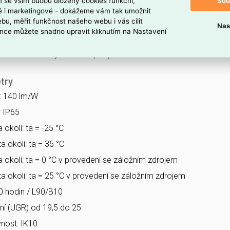
Sou
m se vším budou uloženy cookies funkční,
edení CRI > 80: 4000 K
ké i marketingové - dokážeme vám tak umožnit
bu, měřit funkčnost našeho webu i vás cílit
EM kitu M1h s autotestem baterie
Nas
nce můžete snadno upravit kliknutím na Nastavení
difuzoru s ochrannou fólií (SF)
 jsou nerez háčky a nerez spony
try
a: 140 lm/W
: IP65
 okolí: ta = -25 °C
a okolí: ta = 35 °C
a okolí: ta = 0 °C v provedení se záložním zdrojem
ta okolí: ta = 25 °C v provedení se záložním zdrojem
0 hodin / L90/B10
ění (UGR) od 19,5 do 25
nost: IK10