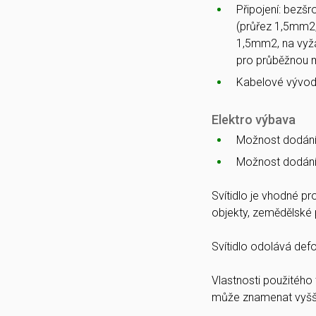
Připojení: bezš
(průřez 1,5mm2,
1,5mm2, na vyžá
pro průběžnou 
Kabelové vývod
Elektro výbava
Možnost dodání
Možnost dodání
Svítidlo je vhodné pr
objekty, zemědělské 
Svítidlo odolává def
Vlastnosti použitého 
může znamenat vyšší 