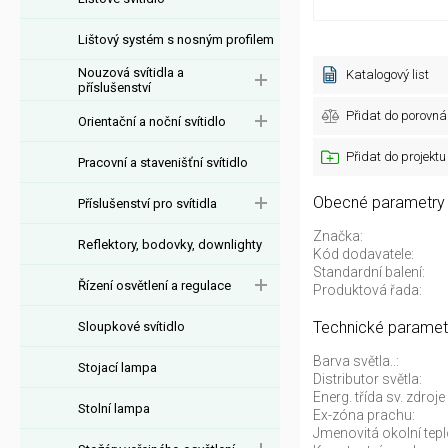
Lištový systém s nosným profilem
Nouzová svítidla a
Katalogový list
příslušenství
Přidat do porovná
Orientační a noční svítidlo
Přidat do projektu
Pracovní a stavenišťní svítidlo
Obecné parametry
Příslušenství pro svítidla
Značka:
Reflektory, bodovky, downlighty
Kód dodavatele:
Standardní balení:
Řízení osvětlení a regulace
Produktová řada:
Technické paramet
Sloupkové svítidlo
Barva světla..:
Stojací lampa
Distributor světla:
Energ. třída sv. zdro
Stolní lampa
Ex-zóna prachu:
Jmenovitá okolní tepl