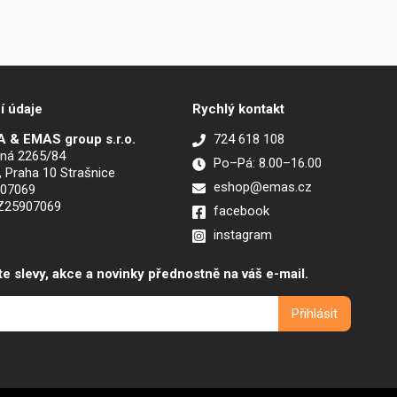
í údaje
Rychlý kontakt
 & EMAS group s.r.o.
724 618 108
ná 2265/84
Po–Pá: 8.00–16.00
, Praha 10 Strašnice
eshop@emas.cz
907069
CZ25907069
facebook
instagram
te slevy, akce a novinky přednostně na váš e-mail.