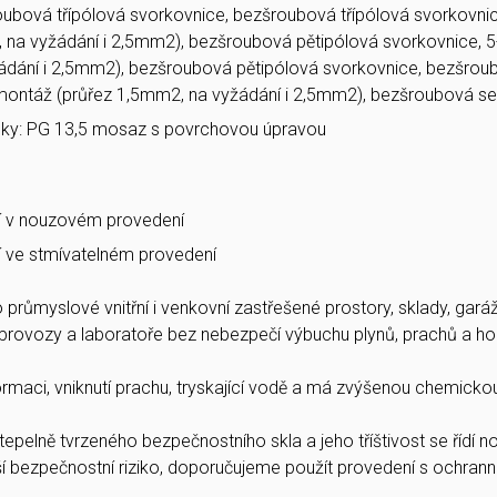
roubová třípólová svorkovnice, bezšroubová třípólová svorkovni
 na vyžádání i 2,5mm2), bezšroubová pětipólová svorkovnice, 5
dání i 2,5mm2), bezšroubová pětipólová svorkovnice, bezšroub
montáž (průřez 1,5mm2, na vyžádání i 2,5mm2), bezšroubová s
ky: PG 13,5 mosaz s povrchovou úpravou
 v nouzovém provedení
 ve stmívatelném provedení
o průmyslové vnitřní i venkovní zastřešené prostory, sklady, garáž
provozy a laboratoře bez nebezpečí výbuchu plynů, prachů a hoř
ormaci, vniknutí prachu, tryskající vodě a má zvýšenou chemicko
tepelně tvrzeného bezpečnostního skla a jeho tříštivost se řídí
bezpečnostní riziko, doporučujeme použít provedení s ochrannou