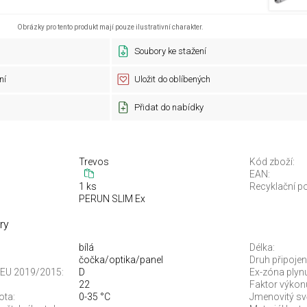
Obrázky pro tento produkt mají pouze ilustrativní charakter.
Soubory ke stažení
ní
Uložit do oblíbených
Přidat do nabídky
Trevos
Kód zboží:
EAN:
1 ks
Recyklační po
PERUN SLIM Ex
ry
bílá
Délka:
čočka/optika/panel
Druh připojení
je EU 2019/2015:
D
Ex-zóna plyn
22
Faktor výkonu
ota:
0-35 °C
Jmenovitý svě