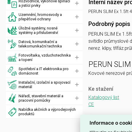
Interní název pr
Rozvodnice, výkonové spínací
a jistící prvky
PERUN SLIM Ex 1.5ft 
Uzemnění, hromosvody a
přepěťové ochrany
Podrobný popis
Úložné systémy, nosné
systémy a příslušenství
PERUN SLIM Ex 1.5f
svítidlo průmyslové 
Datová, komunikační a
telekomunikační technika
nerez. klipy, třífáz.
Fotovoltaika, vzduchotechnika
a topení
PERUN SLIM
Spotřební a IT elektronika pro
Kovové nerezové prům
domácnost
Instalační, izolační a spojovací
materiál
Ke stažení
Nářadí, stavební materiál a
Katalogový list
pracovní pomůcky
CE
Nabídka akčních a výprodejových
produktů
Informace o cook
Vlastnosti