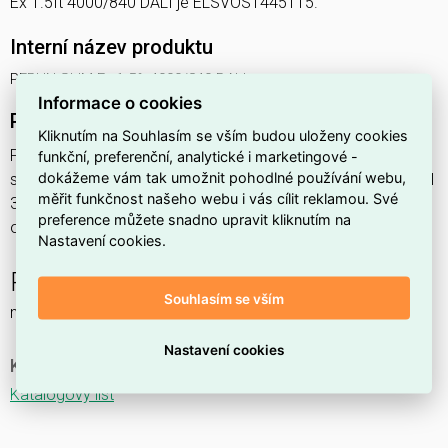
Ex 1.5ft 4000/840 DALI je ELSVOS1445115.
Interní název produktu
PERUN SLIM Ex 1.5ft 4000/840 DALI
Informace o cookies
Podrobný popis produktu
Kliknutím na Souhlasím se vším budou uloženy cookies
PERUN SLIM Ex 1.5ft 4000/840 DALI 27,1W IP65
funkční, preferenční, analytické i marketingové -
dokážeme vám tak umožnit pohodlné používání webu,
svítidlo průmyslové do prostředí s nebezpečím výbuchu Ex II
měřit funkčnost našeho webu i vás cílit reklamou. Své
3GD, 1x4000lm, spektrum 840RJ, s regulací stmívání
preference můžete snadno upravit kliknutím na
ovládané DALI protokolem, s nerez. klipy,
Nastavení cookies.
PERUN SLIM Ex NM
Souhlasím se vším
nouzové a orientační
Nastavení cookies
Ke stažení
Katalogový list