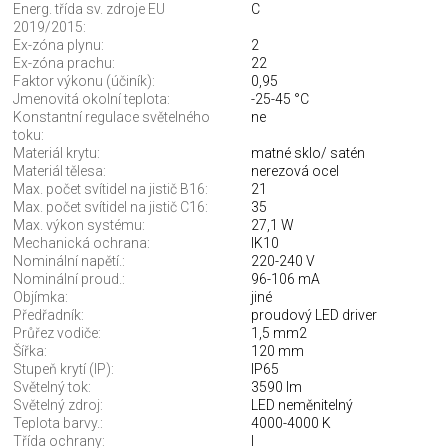
Energ. třída sv. zdroje EU
C
2019/2015:
Ex-zóna plynu:
2
Ex-zóna prachu:
22
Faktor výkonu (účiník):
0,95
Jmenovitá okolní teplota:
-25-45 °C
Konstantní regulace světelného
ne
toku:
Materiál krytu:
matné sklo/ satén
Materiál tělesa:
nerezová ocel
Max. počet svítidel na jistič B16:
21
Max. počet svítidel na jistič C16:
35
Max. výkon systému:
27,1 W
Mechanická ochrana:
IK10
Nominální napětí.:
220-240 V
Nominální proud.:
96-106 mA
Objímka:
jiné
Předřadník:
proudový LED driver
Průřez vodiče:
1,5 mm2
Šířka:
120 mm
Stupeň krytí (IP):
IP65
Světelný tok:
3590 lm
Světelný zdroj:
LED neměnitelný
Teplota barvy.:
4000-4000 K
Třída ochrany:
I