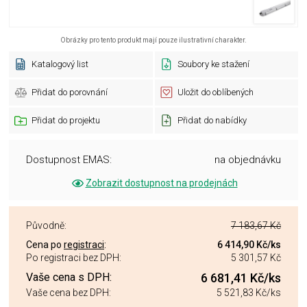
Obrázky pro tento produkt mají pouze ilustrativní charakter.
Katalogový list
Soubory ke stažení
Přidat do porovnání
Uložit do oblíbených
Přidat do projektu
Přidat do nabídky
Dostupnost EMAS:
na objednávku
Zobrazit dostupnost na prodejnách
Původně:
7 183,67 Kč
Cena po
registraci
:
6 414,90 Kč
/ks
Po registraci bez DPH:
5 301,57 Kč
Vaše cena s DPH:
6 681,41 Kč
/ks
Vaše cena bez DPH:
5 521,83 Kč
/ks