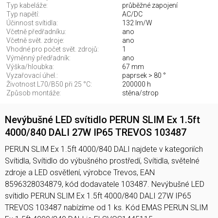
Typ kabeláže:
průběžné zapojení
Typ napětí:
AC/DC
Účinnost svítidla:
132 lm/W
Včetně předřadníku:
ano
Včetně svět. zdroje:
ano
Vhodné pro počet svět. zdrojů:
1
Výměnný předřadník:
ano
Výška/hloubka:
67 mm
Vyzařovací úhel.:
paprsek > 80 °
Životnost L70/B50 při 25 °C:
200000 h
Způsob montáže:
stěna/strop
Nevýbušné LED svítidlo PERUN SLIM Ex 1.5ft
4000/840 DALI 27W IP65 TREVOS 103487
PERUN SLIM Ex 1.5ft 4000/840 DALI najdete v kategoriích
Svítidla, Svítidlo do výbušného prostředí, Svítidla, světelné
zdroje a LED osvětlení, výrobce Trevos, EAN
8596328034879, kód dodavatele 103487. Nevýbušné LED
svítidlo PERUN SLIM Ex 1.5ft 4000/840 DALI 27W IP65
TREVOS 103487 nabízíme od 1 ks. Kód EMAS PERUN SLIM