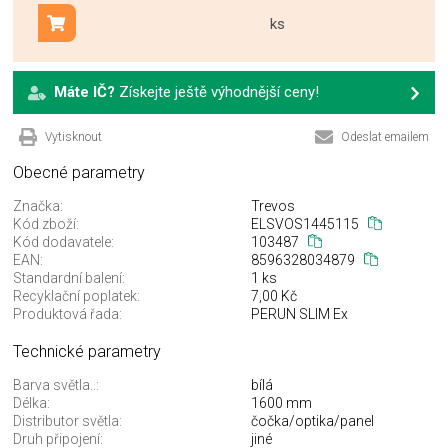
ks
Přidat do košíku
Máte IČ?
Získejte ještě výhodnější ceny!
Vytisknout
Odeslat emailem
Obecné parametry
Značka:
Trevos
Kód zboží:
ELSVOS1445115
Kód dodavatele:
103487
EAN:
8596328034879
Standardní balení:
1 ks
Recyklační poplatek:
7,00 Kč
Produktová řada:
PERUN SLIM Ex
Technické parametry
Barva světla..:
bílá
Délka:
1600 mm
Distributor světla:
čočka/optika/panel
Druh připojení:
jiné