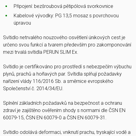
Připojení: bezšroubová pětipólová svorkovnice
Kabelové vývodky: PG 13,5 mosaz s povrchovou
úpravou
Svítidlo netrvalého nouzového osvětlení únikových cest je
určeno svou funkcí a tvarem především pro zakomponování
mezi trvalá svítidla PERUN SLIM Ex.
Svítidlo je certifikováno pro prostředí s nebezpečím výbuchu
plynů, prachů a hořlavých par. Svítidla splňují požadavky
nařízení vlády 116/2016 Sb. a směrnice evropského
Společenství č. 2014/34/EU.
Splnění základních požadavků na bezpečnost a ochranu
zdraví je zajištěno ověřením shody s normami dle ČSN EN
60079-15, ČSN EN 60079-0 a ČSN EN 60079-31.
Svítidlo odolává deformaci, vniknutí prachu, tryskající vodě a