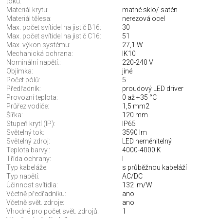
toku:
Materiál krytu:
matné sklo/ satén
Materiál tělesa:
nerezová ocel
Max. počet svítidel na jistič B16:
30
Max. počet svítidel na jistič C16:
51
Max. výkon systému:
27,1 W
Mechanická ochrana:
IK10
Nominální napětí.:
220-240 V
Objímka:
jiné
Počet pólů:
5
Předřadník:
proudový LED driver
Provozní teplota:
0 až +35 °C
Průřez vodiče:
1,5 mm2
Šířka:
120 mm
Stupeň krytí (IP):
IP65
Světelný tok:
3590 lm
Světelný zdroj:
LED neměnitelný
Teplota barvy.:
4000-4000 K
Třída ochrany:
I
Typ kabeláže:
s průběžnou kabeláží
Typ napětí:
AC/DC
Účinnost svítidla:
132 lm/W
Včetně předřadníku:
ano
Včetně svět. zdroje:
ano
Vhodné pro počet svět. zdrojů:
1