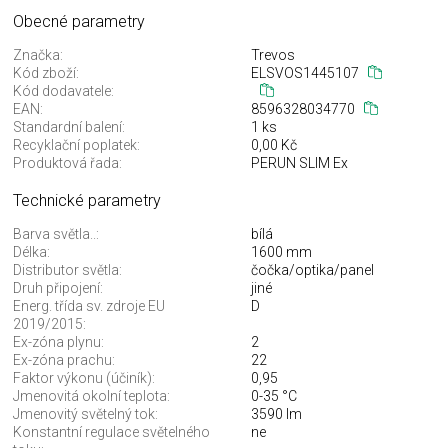
Obecné parametry
Značka:
Trevos
Kód zboží:
ELSVOS1445107
Kód dodavatele:
EAN:
8596328034770
Standardní balení:
1 ks
Recyklační poplatek:
0,00 Kč
Produktová řada:
PERUN SLIM Ex
Technické parametry
Barva světla..:
bílá
Délka:
1600 mm
Distributor světla:
čočka/optika/panel
Druh připojení:
jiné
Energ. třída sv. zdroje EU
D
2019/2015:
Ex-zóna plynu:
2
Ex-zóna prachu:
22
Faktor výkonu (účiník):
0,95
Jmenovitá okolní teplota:
0-35 °C
Jmenovitý světelný tok:
3590 lm
Konstantní regulace světelného
ne