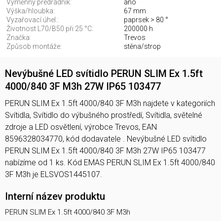
Výměnný předřadník:
ano
Výška/hloubka:
67 mm
Vyzařovací úhel.:
paprsek > 80 °
Životnost L70/B50 při 25 °C:
200000 h
Značka:
Trevos
Způsob montáže:
stěna/strop
Nevýbušné LED svítidlo PERUN SLIM Ex 1.5ft
4000/840 3F M3h 27W IP65 103477
PERUN SLIM Ex 1.5ft 4000/840 3F M3h najdete v kategoriích
Svítidla, Svítidlo do výbušného prostředí, Svítidla, světelné
zdroje a LED osvětlení, výrobce Trevos, EAN
8596328034770, kód dodavatele . Nevýbušné LED svítidlo
PERUN SLIM Ex 1.5ft 4000/840 3F M3h 27W IP65 103477
nabízíme od 1 ks. Kód EMAS PERUN SLIM Ex 1.5ft 4000/840
3F M3h je ELSVOS1445107.
Interní název produktu
PERUN SLIM Ex 1.5ft 4000/840 3F M3h