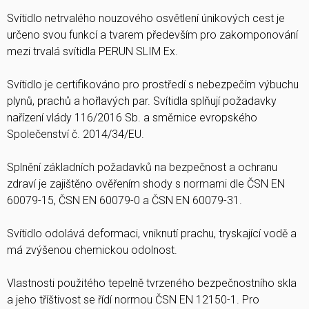
Svítidlo netrvalého nouzového osvětlení únikových cest je
určeno svou funkcí a tvarem především pro zakomponování
mezi trvalá svítidla PERUN SLIM Ex.
Svítidlo je certifikováno pro prostředí s nebezpečím výbuchu
plynů, prachů a hořlavých par. Svítidla splňují požadavky
nařízení vlády 116/2016 Sb. a směrnice evropského
Společenství č. 2014/34/EU.
Splnění základních požadavků na bezpečnost a ochranu
zdraví je zajištěno ověřením shody s normami dle ČSN EN
60079-15, ČSN EN 60079-0 a ČSN EN 60079-31.
Svítidlo odolává deformaci, vniknutí prachu, tryskající vodě a
má zvýšenou chemickou odolnost.
Vlastnosti použitého tepelně tvrzeného bezpečnostního skla
a jeho tříštivost se řídí normou ČSN EN 12150-1. Pro