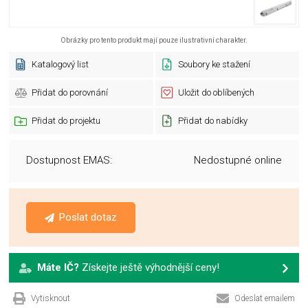
Obrázky pro tento produkt mají pouze ilustrativní charakter.
Katalogový list
Soubory ke stažení
Přidat do porovnání
Uložit do oblíbených
Přidat do projektu
Přidat do nabídky
Dostupnost EMAS:
Nedostupné online
Poslat dotaz
Máte IČ?
Získejte ještě výhodnější ceny!
Vytisknout
Odeslat emailem