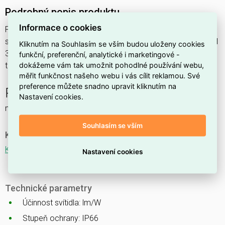
Podrobný popis produktu
Informace o cookies
PERUN SLIM Ex 1.5ft 4000/840 3F M3h 27,1W IP65
svítidlo průmyslové do prostředí s nebezpečím výbuchu Ex II
Kliknutím na Souhlasím se vším budou uloženy cookies
3GD, 1x4000lm, spektrum 840RJ, s nerez. klipy,
funkční, preferenční, analytické i marketingové -
dokážeme vám tak umožnit pohodlné používání webu,
třífáz.průběž.montáž, nouzový modul 3 hod.
měřit funkčnost našeho webu i vás cílit reklamou. Své
preference můžete snadno upravit kliknutím na
PERUN SLIM Ex NM
Nastavení cookies.
nouzové a orientační
Souhlasím se vším
Ke stažení
Katalogový list
Nastavení cookies
Technické parametry
Účinnost svítidla: lm/W
Stupeň ochrany: IP66