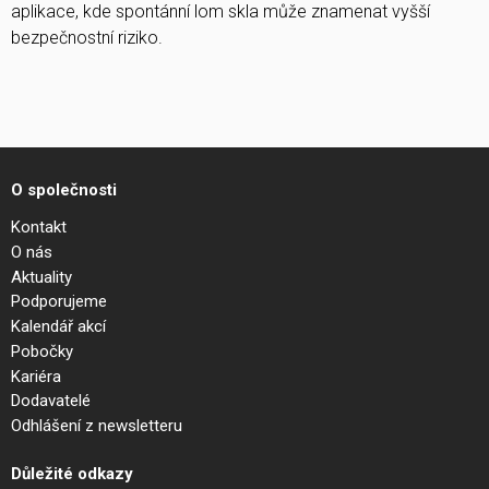
aplikace, kde spontánní lom skla může znamenat vyšší
bezpečnostní riziko.
O společnosti
Kontakt
O nás
Aktuality
Podporujeme
Kalendář akcí
Pobočky
Kariéra
Dodavatelé
Odhlášení z newsletteru
Důležité odkazy