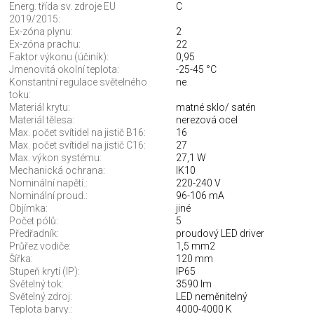
Energ. třída sv. zdroje EU
C
2019/2015:
Ex-zóna plynu:
2
Ex-zóna prachu:
22
Faktor výkonu (účiník):
0,95
Jmenovitá okolní teplota:
-25-45 °C
Konstantní regulace světelného
ne
toku:
Materiál krytu:
matné sklo/ satén
Materiál tělesa:
nerezová ocel
Max. počet svítidel na jistič B16:
16
Max. počet svítidel na jistič C16:
27
Max. výkon systému:
27,1 W
Mechanická ochrana:
IK10
Nominální napětí.:
220-240 V
Nominální proud.:
96-106 mA
Objímka:
jiné
Počet pólů:
5
Předřadník:
proudový LED driver
Průřez vodiče:
1,5 mm2
Šířka:
120 mm
Stupeň krytí (IP):
IP65
Světelný tok:
3590 lm
Světelný zdroj:
LED neměnitelný
Teplota barvy.:
4000-4000 K