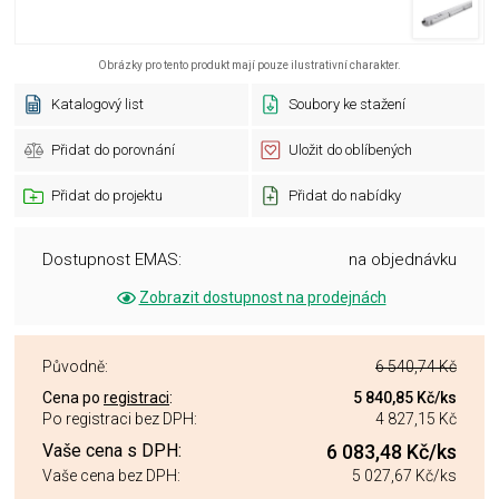
Obrázky pro tento produkt mají pouze ilustrativní charakter.
Katalogový list
Soubory ke stažení
Přidat do porovnání
Uložit do oblíbených
Přidat do projektu
Přidat do nabídky
Dostupnost EMAS:
na objednávku
Zobrazit dostupnost na prodejnách
Původně:
6 540,74 Kč
Cena po
registraci
:
5 840,85 Kč
/ks
Po registraci bez DPH:
4 827,15 Kč
Vaše cena s DPH:
6 083,48 Kč
/ks
Vaše cena bez DPH:
5 027,67 Kč
/ks