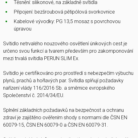
Těsnění: silikonové, na základně svítidla
Připojení: bezšroubová pětipólová svorkovnice
Kabelové vývodky: PG 13,5 mosaz s povrchovou
úpravou
Svítidlo netrvalého nouzového osvětlení únikových cest je
určeno svou funkcí a tvarem především pro zakomponování
mezi trvalá svítidla PERUN SLIM Ex.
Svítidlo je certifikováno pro prostředí s nebezpečím výbuchu
plynů, prachů a hořlavých par. Svítidla splňují požadavky
nařízení vlády 116/2016 Sb. a směrnice evropského
Společenství č. 2014/34/EU.
Splnění základních požadavků na bezpečnost a ochranu
zdraví je zajištěno ověřením shody s normami dle ČSN EN
60079-15, ČSN EN 60079-0 a ČSN EN 60079-31.