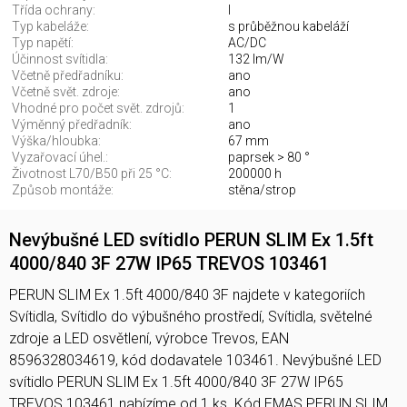
Třída ochrany:
I
Typ kabeláže:
s průběžnou kabeláží
Typ napětí:
AC/DC
Účinnost svítidla:
132 lm/W
Včetně předřadníku:
ano
Včetně svět. zdroje:
ano
Vhodné pro počet svět. zdrojů:
1
Výměnný předřadník:
ano
Výška/hloubka:
67 mm
Vyzařovací úhel.:
paprsek > 80 °
Životnost L70/B50 při 25 °C:
200000 h
Způsob montáže:
stěna/strop
Nevýbušné LED svítidlo PERUN SLIM Ex 1.5ft
4000/840 3F 27W IP65 TREVOS 103461
PERUN SLIM Ex 1.5ft 4000/840 3F najdete v kategoriích
Svítidla, Svítidlo do výbušného prostředí, Svítidla, světelné
zdroje a LED osvětlení, výrobce Trevos, EAN
8596328034619, kód dodavatele 103461. Nevýbušné LED
svítidlo PERUN SLIM Ex 1.5ft 4000/840 3F 27W IP65
TREVOS 103461 nabízíme od 1 ks. Kód EMAS PERUN SLIM