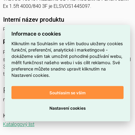
Ex 1.5ft 4000/840 3F je ELSVOS1445097.
Interní název produktu
PERUN SLIM Ex 1.5ft 4000/840 3F
Informace o cookies
Podrobný popis produktu
Kliknutím na Souhlasím se vším budou uloženy cookies
funkční, preferenční, analytické i marketingové -
PERUN SLIM Ex 1.5ft 4000/840 3F 27,1W IP65
dokážeme vám tak umožnit pohodlné používání webu,
svítidlo průmyslové do prostředí s nebezpečím výbuchu Ex II
měřit funkčnost našeho webu i vás cílit reklamou. Své
3GD, 1x4000lm, spektrum 840RJ, s nerez. klipy,
preference můžete snadno upravit kliknutím na
třífáz.průběž.montáž,
Nastavení cookies.
PERUN SLIM Ex NM
Souhlasím se vším
nouzové a orientační
Nastavení cookies
Ke stažení
Katalogový list