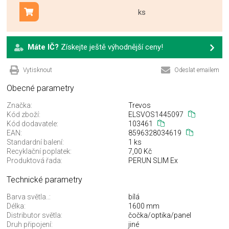
ks
Přidat do košíku
Máte IČ?
Získejte ještě výhodnější ceny!
Vytisknout
Odeslat emailem
Obecné parametry
Značka:
Trevos
Kód zboží:
ELSVOS1445097
Kód dodavatele:
103461
EAN:
8596328034619
Standardní balení:
1 ks
Recyklační poplatek:
7,00 Kč
Produktová řada:
PERUN SLIM Ex
Technické parametry
Barva světla..:
bílá
Délka:
1600 mm
Distributor světla:
čočka/optika/panel
Druh připojení:
jiné