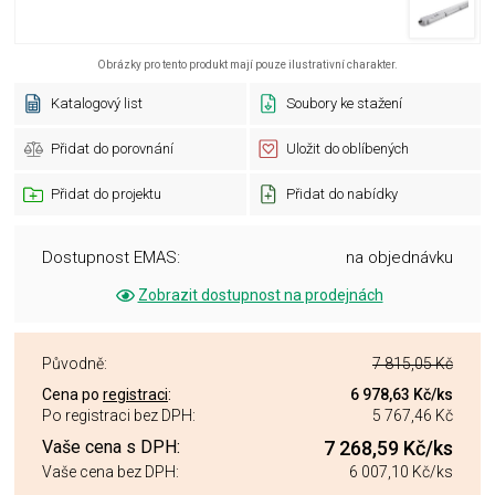
Obrázky pro tento produkt mají pouze ilustrativní charakter.
Katalogový list
Soubory ke stažení
Přidat do porovnání
Uložit do oblíbených
Přidat do projektu
Přidat do nabídky
Dostupnost EMAS:
na objednávku
Zobrazit dostupnost na prodejnách
Původně:
7 815,05 Kč
Cena po
registraci
:
6 978,63 Kč
/ks
Po registraci bez DPH:
5 767,46 Kč
Vaše cena s DPH:
7 268,59 Kč
/ks
Vaše cena bez DPH:
6 007,10 Kč
/ks