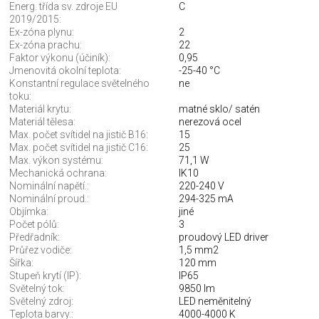
Energ. třída sv. zdroje EU
C
2019/2015:
Ex-zóna plynu:
2
Ex-zóna prachu:
22
Faktor výkonu (účiník):
0,95
Jmenovitá okolní teplota:
-25-40 °C
Konstantní regulace světelného
ne
toku:
Materiál krytu:
matné sklo/ satén
Materiál tělesa:
nerezová ocel
Max. počet svítidel na jistič B16:
15
Max. počet svítidel na jistič C16:
25
Max. výkon systému:
71,1 W
Mechanická ochrana:
IK10
Nominální napětí.:
220-240 V
Nominální proud.:
294-325 mA
Objímka:
jiné
Počet pólů:
3
Předřadník:
proudový LED driver
Průřez vodiče:
1,5 mm2
Šířka:
120 mm
Stupeň krytí (IP):
IP65
Světelný tok:
9850 lm
Světelný zdroj:
LED neměnitelný
Teplota barvy.:
4000-4000 K