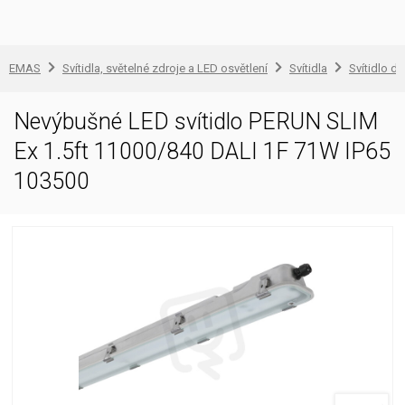
EMAS
Svítidla, světelné zdroje a LED osvětlení
Svítidla
Svítidlo d
Nevýbušné LED svítidlo PERUN SLIM
Ex 1.5ft 11000/840 DALI 1F 71W IP65
103500