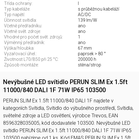
Třída ochrany:
I
Typ kabeláže:
s průběžnou kabeláží
Typ napětí:
AC/DC
Účinnost svítidla:
139 lm/W
Včetně předřadníku:
ano
Včetně svět. zdroje:
ano
Vhodné pro počet svět. zdrojů:
1
Výměnný předřadník:
ano
Výška/hloubka:
67 mm
Vyzařovací úhel.:
paprsek > 80 °
Životnost L70/B50 při 25 °C:
200000 h
Způsob montáže:
stěna/strop
Nevýbušné LED svítidlo PERUN SLIM Ex 1.5ft
11000/840 DALI 1F 71W IP65 103500
PERUN SLIM Ex 1.5ft 11000/840 DALI 1F najdete v
kategoriích Svítidla, Svítidlo do výbušného prostředí, Svítidla,
světelné zdroje a LED osvětlení, výrobce Trevos, EAN
8596328035005, kód dodavatele 103500. Nevýbušné LED
svítidlo PERUN SLIM Ex 1.5ft 11000/840 DALI 1F 71W IP65
103500 nabízíme od 1 ks. Kód EMAS PERUN SLIM Ex 1.5ft