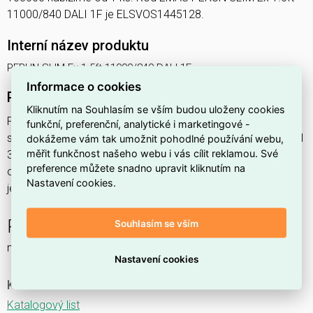
11000/840 DALI 1F je ELSVOS1445128.
Interní název produktu
PERUN SLIM Ex 1.5ft 11000/840 DALI 1F
Informace o cookies
Podrobný popis produktu
Kliknutím na Souhlasím se vším budou uloženy cookies
PERUN SLIM Ex 1.5ft 11000/840 DALI 1F 71,1W IP65
funkční, preferenční, analytické i marketingové -
svítidlo průmyslové do prostředí s nebezpečím výbuchu Ex II
dokážeme vám tak umožnit pohodlné používání webu,
měřit funkčnost našeho webu i vás cílit reklamou. Své
3GD, 1x11000lm, spektrum 840RJ, s regulací stmívání
preference můžete snadno upravit kliknutím na
ovládané DALI protokolem, s nerez. klipy,
Nastavení cookies.
jednofáz.průběž.montáž,
PERUN SLIM Ex NM
Souhlasím se vším
nouzové a orientační
Nastavení cookies
Ke stažení
Katalogový list