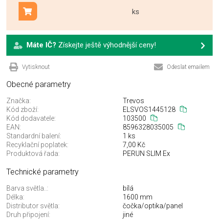
ks
Přidat do košíku
Máte IČ?
Získejte ještě výhodnější ceny!
Vytisknout
Odeslat emailem
Obecné parametry
Značka:
Trevos
Kód zboží:
ELSVOS1445128
Kód dodavatele:
103500
EAN:
8596328035005
Standardní balení:
1 ks
Recyklační poplatek:
7,00 Kč
Produktová řada:
PERUN SLIM Ex
Technické parametry
Barva světla..:
bílá
Délka:
1600 mm
Distributor světla:
čočka/optika/panel
Druh připojení:
jiné