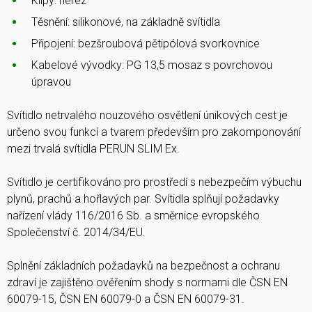
Klipy: nerez
Těsnění: silikonové, na základně svítidla
Připojení: bezšroubová pětipólová svorkovnice
Kabelové vývodky: PG 13,5 mosaz s povrchovou
úpravou
Svítidlo netrvalého nouzového osvětlení únikových cest je
určeno svou funkcí a tvarem především pro zakomponování
mezi trvalá svítidla PERUN SLIM Ex.
Svítidlo je certifikováno pro prostředí s nebezpečím výbuchu
plynů, prachů a hořlavých par. Svítidla splňují požadavky
nařízení vlády 116/2016 Sb. a směrnice evropského
Společenství č. 2014/34/EU.
Splnění základních požadavků na bezpečnost a ochranu
zdraví je zajištěno ověřením shody s normami dle ČSN EN
60079-15, ČSN EN 60079-0 a ČSN EN 60079-31.