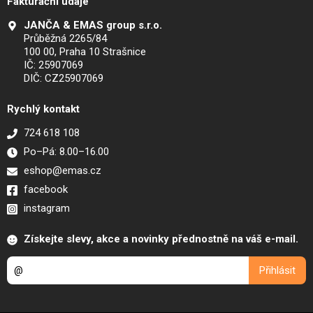
Fakturační údaje
JANČA & EMAS group s.r.o.
Průběžná 2265/84
100 00, Praha 10 Strašnice
IČ: 25907069
DIČ: CZ25907069
Rychlý kontakt
724 618 108
Po–Pá: 8.00–16.00
eshop@emas.cz
facebook
instagram
Získejte slevy, akce a novinky přednostně na váš e-mail.