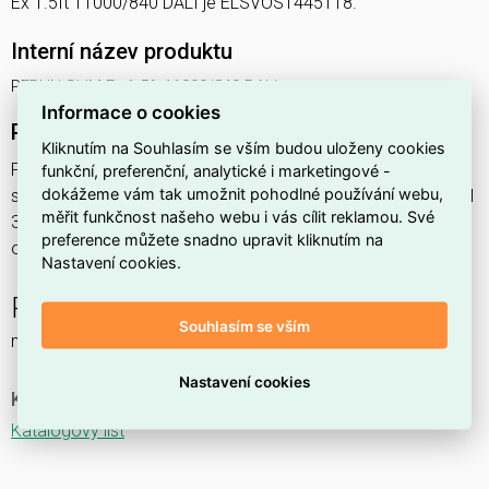
Ex 1.5ft 11000/840 DALI je ELSVOS1445118.
Interní název produktu
PERUN SLIM Ex 1.5ft 11000/840 DALI
Informace o cookies
Podrobný popis produktu
Kliknutím na Souhlasím se vším budou uloženy cookies
PERUN SLIM Ex 1.5ft 11000/840 DALI 71,1W IP65
funkční, preferenční, analytické i marketingové -
dokážeme vám tak umožnit pohodlné používání webu,
svítidlo průmyslové do prostředí s nebezpečím výbuchu Ex II
měřit funkčnost našeho webu i vás cílit reklamou. Své
3GD, 1x11000lm, spektrum 840RJ, s regulací stmívání
preference můžete snadno upravit kliknutím na
ovládané DALI protokolem, s nerez. klipy,
Nastavení cookies.
PERUN SLIM Ex NM
Souhlasím se vším
nouzové a orientační
Nastavení cookies
Ke stažení
Katalogový list