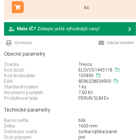
ks
Přidat do košíku
Máte IČ?
Získejte ještě výhodnější ceny!
Vytisknout
Odeslat emailem
Obecné parametry
Značka:
Trevos
Kód zboží:
ELSVOS1445118
Kód dodavatele:
103490
EAN:
8596328034909
Standardní balení:
1 ks
Recyklační poplatek:
7,00 Kč
Produktová řada:
PERUN SLIM Ex
Technické parametry
Barva světla..:
bílá
Délka:
1600 mm
Distributor světla:
čočka/optika/panel
Druh připojení:
jiné