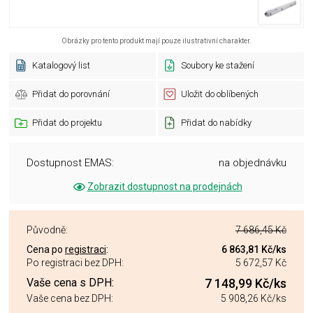
Obrázky pro tento produkt mají pouze ilustrativní charakter.
Katalogový list
Soubory ke stažení
Přidat do porovnání
Uložit do oblíbených
Přidat do projektu
Přidat do nabídky
Dostupnost EMAS:
na objednávku
Zobrazit dostupnost na prodejnách
Původně:
7 686,45 Kč
Cena po
registraci
:
6 863,81 Kč
/ks
Po registraci bez DPH:
5 672,57 Kč
Vaše cena s DPH:
7 148,99 Kč
/ks
Vaše cena bez DPH:
5 908,26 Kč
/ks