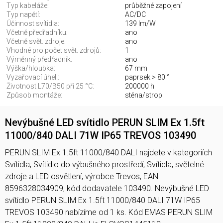
Typ kabeláže:
průběžné zapojení
Typ napětí:
AC/DC
Účinnost svítidla:
139 lm/W
Včetně předřadníku:
ano
Včetně svět. zdroje:
ano
Vhodné pro počet svět. zdrojů:
1
Výměnný předřadník:
ano
Výška/hloubka:
67 mm
Vyzařovací úhel.:
paprsek > 80 °
Životnost L70/B50 při 25 °C:
200000 h
Způsob montáže:
stěna/strop
Nevýbušné LED svítidlo PERUN SLIM Ex 1.5ft
11000/840 DALI 71W IP65 TREVOS 103490
PERUN SLIM Ex 1.5ft 11000/840 DALI najdete v kategoriích
Svítidla, Svítidlo do výbušného prostředí, Svítidla, světelné
zdroje a LED osvětlení, výrobce Trevos, EAN
8596328034909, kód dodavatele 103490. Nevýbušné LED
svítidlo PERUN SLIM Ex 1.5ft 11000/840 DALI 71W IP65
TREVOS 103490 nabízíme od 1 ks. Kód EMAS PERUN SLIM