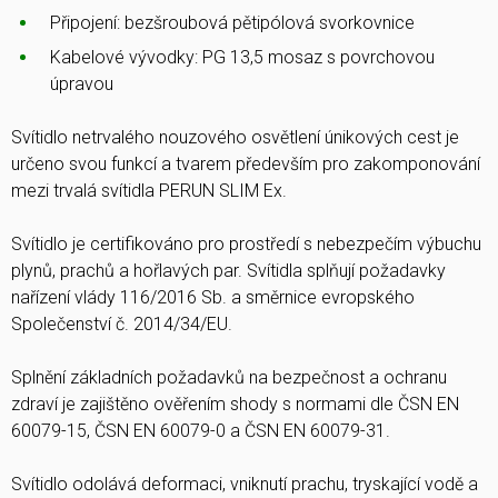
Připojení: bezšroubová pětipólová svorkovnice
Kabelové vývodky: PG 13,5 mosaz s povrchovou
úpravou
Svítidlo netrvalého nouzového osvětlení únikových cest je
určeno svou funkcí a tvarem především pro zakomponování
mezi trvalá svítidla PERUN SLIM Ex.
Svítidlo je certifikováno pro prostředí s nebezpečím výbuchu
plynů, prachů a hořlavých par. Svítidla splňují požadavky
nařízení vlády 116/2016 Sb. a směrnice evropského
Společenství č. 2014/34/EU.
Splnění základních požadavků na bezpečnost a ochranu
zdraví je zajištěno ověřením shody s normami dle ČSN EN
60079-15, ČSN EN 60079-0 a ČSN EN 60079-31.
Svítidlo odolává deformaci, vniknutí prachu, tryskající vodě a