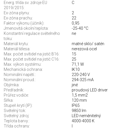
Energ. třída sv. zdroje EU
C
2019/2015:
Ex-zóna plynu:
2
Ex-zóna prachu:
22
Faktor výkonu (účiník):
0,95
Jmenovitá okolní teplota:
-25-40 °C
Konstantní regulace světelného
ne
toku:
Materiál krytu:
matné sklo/ satén
Materiál tělesa:
nerezová ocel
Max. počet svítidel na jistič B16:
15
Max. počet svítidel na jistič C16:
25
Max. výkon systému:
71,1 W
Mechanická ochrana:
IK10
Nominální napětí.:
220-240 V
Nominální proud.:
294-325 mA
Objímka:
jiné
Předřadník:
proudový LED driver
Průřez vodiče:
1,5 mm2
Šířka:
120 mm
Stupeň krytí (IP):
IP65
Světelný tok:
9850 lm
Světelný zdroj:
LED neměnitelný
Teplota barvy.:
4000-4000 K
Třída ochrany:
I