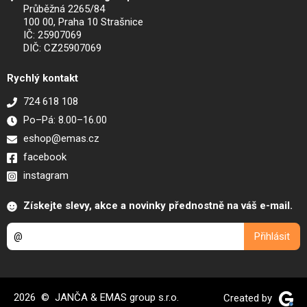
Průběžná 2265/84
100 00, Praha 10 Strašnice
IČ: 25907069
DIČ: CZ25907069
Rychlý kontakt
724 618 108
Po–Pá: 8.00–16.00
eshop@emas.cz
facebook
instagram
Získejte slevy, akce a novinky přednostně na váš e-mail.
2026 © JANČA & EMAS group s.r.o.
Created by