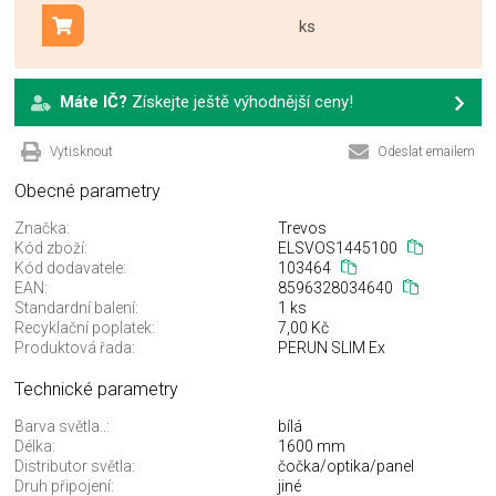
ks
Přidat do košíku
Máte IČ?
Získejte ještě výhodnější ceny!
Vytisknout
Odeslat emailem
Obecné parametry
Značka:
Trevos
Kód zboží:
ELSVOS1445100
Kód dodavatele:
103464
EAN:
8596328034640
Standardní balení:
1 ks
Recyklační poplatek:
7,00 Kč
Produktová řada:
PERUN SLIM Ex
Technické parametry
Barva světla..:
bílá
Délka:
1600 mm
Distributor světla:
čočka/optika/panel
Druh připojení:
jiné