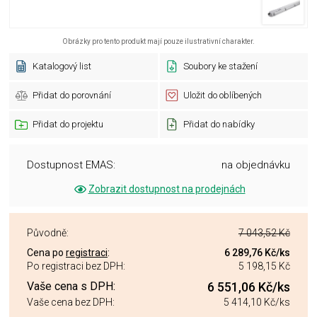
Obrázky pro tento produkt mají pouze ilustrativní charakter.
Katalogový list
Soubory ke stažení
Přidat do porovnání
Uložit do oblíbených
Přidat do projektu
Přidat do nabídky
Dostupnost EMAS:
na objednávku
Zobrazit dostupnost na prodejnách
Původně:
7 043,52 Kč
Cena po
registraci
:
6 289,76 Kč
/ks
Po registraci bez DPH:
5 198,15 Kč
Vaše cena s DPH:
6 551,06 Kč
/ks
Vaše cena bez DPH:
5 414,10 Kč
/ks