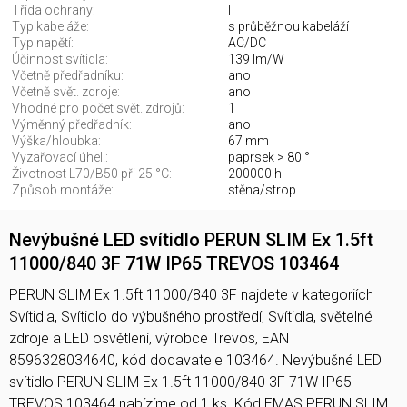
Třída ochrany:
I
Typ kabeláže:
s průběžnou kabeláží
Typ napětí:
AC/DC
Účinnost svítidla:
139 lm/W
Včetně předřadníku:
ano
Včetně svět. zdroje:
ano
Vhodné pro počet svět. zdrojů:
1
Výměnný předřadník:
ano
Výška/hloubka:
67 mm
Vyzařovací úhel.:
paprsek > 80 °
Životnost L70/B50 při 25 °C:
200000 h
Způsob montáže:
stěna/strop
Nevýbušné LED svítidlo PERUN SLIM Ex 1.5ft
11000/840 3F 71W IP65 TREVOS 103464
PERUN SLIM Ex 1.5ft 11000/840 3F najdete v kategoriích
Svítidla, Svítidlo do výbušného prostředí, Svítidla, světelné
zdroje a LED osvětlení, výrobce Trevos, EAN
8596328034640, kód dodavatele 103464. Nevýbušné LED
svítidlo PERUN SLIM Ex 1.5ft 11000/840 3F 71W IP65
TREVOS 103464 nabízíme od 1 ks. Kód EMAS PERUN SLIM