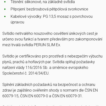
Těsnění: silikonové, na základně svítidla
Připojení: bezšroubová pětipólová svorkovnice
Kabelové vývodky: PG 13,5 mosaz s povrchovou
úpravou
Svítidlo netrvalého nouzového osvětlení únikových cest je
určeno svou funkcí a tvarem především pro zakomponování
mezi trvalá svítidla PERUN SLIM Ex.
Svítidlo je certifikováno pro prostředí s nebezpečím výbuchu
plynů, prachů a hořlavých par. Svítidla splňují požadavky
nařízení vlády 116/2016 Sb. a směrnice evropského
Společenství č. 2014/34/EU.
Splnění základních požadavků na bezpečnost a ochranu
zdraví je zajištěno ověřením shody s normami dle ČSN EN
60079-15, ČSN EN 60079-0 a ČSN EN 60079-31.