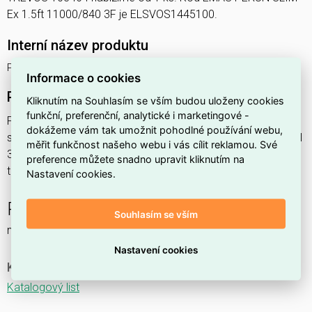
Ex 1.5ft 11000/840 3F je ELSVOS1445100.
Interní název produktu
PERUN SLIM Ex 1.5ft 11000/840 3F
Informace o cookies
Podrobný popis produktu
Kliknutím na Souhlasím se vším budou uloženy cookies
funkční, preferenční, analytické i marketingové -
PERUN SLIM Ex 1.5ft 11000/840 3F 71,1W IP65
dokážeme vám tak umožnit pohodlné používání webu,
svítidlo průmyslové do prostředí s nebezpečím výbuchu Ex II
měřit funkčnost našeho webu i vás cílit reklamou. Své
3GD, 1x11000lm, spektrum 840RJ, s nerez. klipy,
preference můžete snadno upravit kliknutím na
třífáz.průběž.montáž,
Nastavení cookies.
PERUN SLIM Ex NM
Souhlasím se vším
nouzové a orientační
Nastavení cookies
Ke stažení
Katalogový list