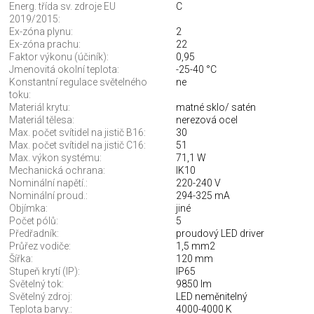
Energ. třída sv. zdroje EU
C
2019/2015:
Ex-zóna plynu:
2
Ex-zóna prachu:
22
Faktor výkonu (účiník):
0,95
Jmenovitá okolní teplota:
-25-40 °C
Konstantní regulace světelného
ne
toku:
Materiál krytu:
matné sklo/ satén
Materiál tělesa:
nerezová ocel
Max. počet svítidel na jistič B16:
30
Max. počet svítidel na jistič C16:
51
Max. výkon systému:
71,1 W
Mechanická ochrana:
IK10
Nominální napětí.:
220-240 V
Nominální proud.:
294-325 mA
Objímka:
jiné
Počet pólů:
5
Předřadník:
proudový LED driver
Průřez vodiče:
1,5 mm2
Šířka:
120 mm
Stupeň krytí (IP):
IP65
Světelný tok:
9850 lm
Světelný zdroj:
LED neměnitelný
Teplota barvy.:
4000-4000 K